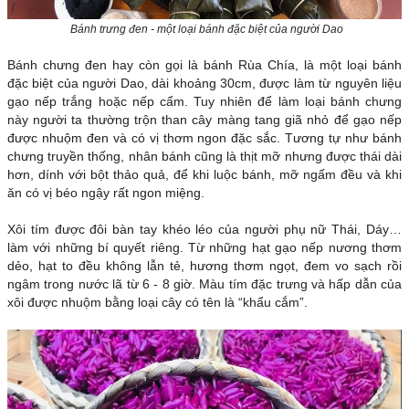
Bánh trưng đen - một loại bánh đặc biệt của người Dao
Bánh chưng đen hay còn gọi là bánh Rùa Chía, là một loại bánh
đặc biệt của người Dao, dài khoảng 30cm, được làm từ nguyên liệu
gạo nếp trắng hoặc nếp cẩm. Tuy nhiên để làm loại bánh chưng
này người ta thường trộn than cây màng tang giã nhỏ để gạo nếp
được nhuộm đen và có vị thơm ngon đặc sắc. Tương tự như bánh
chưng truyền thống, nhân bánh cũng là thịt mỡ nhưng được thái dài
hơn, dính với bột thảo quả, để khi luộc bánh, mỡ ngấm đều và khi
ăn có vị béo ngậy rất ngon miệng.
Xôi tím được đôi bàn tay khéo léo của người phụ nữ Thái, Dáy…
làm với những bí quyết riêng. Từ những hạt gạo nếp nương thơm
dẻo, hạt to đều không lẫn tẻ, hương thơm ngọt, đem vo sạch rồi
ngâm trong nước lã từ 6 - 8 giờ. Màu tím đặc trưng và hấp dẫn của
xôi được nhuộm bằng loại cây có tên là “khẩu cắm”.