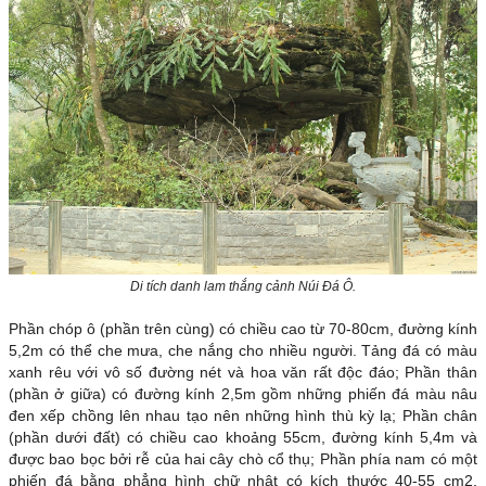
Di tích danh lam thắng cảnh Núi Đá Ô.
Phần chóp ô (phần trên cùng) có chiều cao từ 70-80cm, đường kính
5,2m có thể che mưa, che nắng cho nhiều người. Tảng đá có màu
xanh rêu với vô số đường nét và hoa văn rất độc đáo; Phần thân
(phần ở giữa) có đường kính 2,5m gồm những phiến đá màu nâu
đen xếp chồng lên nhau tạo nên những hình thù kỳ lạ; Phần chân
(phần dưới đất) có chiều cao khoảng 55cm, đường kính 5,4m và
được bao bọc bởi rễ của hai cây chò cổ thụ; Phần phía nam có một
phiến đá bằng phẳng hình chữ nhật có kích thước 40-55 cm2.