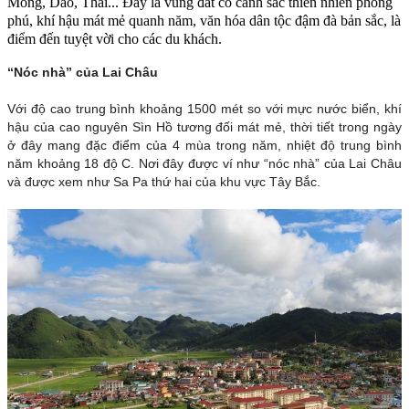
Mông, Dao, Thái... Đây là vùng đất có cảnh sắc thiên nhiên phong
phú, khí hậu mát mẻ quanh năm, văn hóa dân tộc đậm đà bản sắc, là
điểm đến tuyệt vời cho các du khách.
“Nóc nhà” của Lai Châu
Với độ cao trung bình khoảng 1500 mét so với mực nước biển, khí
hậu của cao nguyên Sìn Hồ tương đối mát mẻ, thời tiết trong ngày
ở đây mang đặc điểm của 4 mùa trong năm, nhiệt độ trung bình
năm khoảng 18 độ C. Nơi đây được ví như “nóc nhà” của Lai Châu
và được xem như Sa Pa thứ hai của khu vực Tây Bắc.