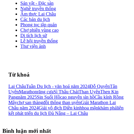
Sản vật - Đặc sản
Nghề truyền thống
Ẩm thực Lai Châu
Các bản du lịch
Phong tục tập quán
Chợ phiên vùng cao
Di tích lịch sử
Lễ hội truyền thống
Thư viện ảnh
Từ khoá
Lai Châu
Tuần Du lịch - văn hoá năm 2024
Đỗ Quyên
Tân
Uyên
Marathon
răng cưa
Sì Thâu Chải
Than Uyên
Then Kin
Pang
năm 2025
Sin Suối Hồ
cao nguyên sìn hồ
Cầu kính Rồng
Mây
chợ san thàng
đồi thông than uyên
Giải Marathon Lai
Châu năm 2024
Giải vô địch Điền kinh
hoa mận
khám phá
liên
kết phát triển du lịch Đà Nẵng – Lai Châu
Bình luận mới nhất