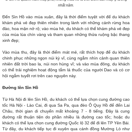
nhất năm.
Đến Sìn Hồ vào mùa xuân, đây là thời điểm tuyệt vời để du khách
khám phá vẻ đẹp thiên nhiên trong lành với những cánh rừng hoa
đào, hoa mận nở rộ; vào mùa hè, du khách có thể khám phá vẻ đẹp
của mùa lúa chín vàng và tham quan những thửa ruộng bậc thang
xinh đẹp;
Vào mùa thu, đây là thời điểm mát mẻ, rất thích hợp để du khách
chinh phục những ngọn núi kỳ vĩ, cùng ngắm nhìn cảnh quan thiên
nhiên đất trời bao la, núi non hùng vĩ; và vào mùa đông, du khách
có thể trải nghiệm hoạt động tắm lá thuốc của người Dao và có cơ
hội ngắm tuyết rơi trên cao nguyên này.
Đường lên Sìn Hồ
Từ Hà Nội đi lên Sìn Hồ, du khách có thể lựa chọn cung đường cao
tốc Hà Nội - Lào Cai, đi qua Sa Pa, qua đèo Ô Quy Hồ để đến Lai
Châu, thời gian di chuyển mất khoảng 7 - 8 tiếng. Đây là cung
đường rất thuận tiện do phần nhiều là đường cao tốc; hoặc du
khách có thể lựa chọn cung đường Quốc lộ 32 để đi lên TP Yên Bái.
Từ đây, du khách tiếp tục đi xuyên qua cánh đồng Mường Lò như