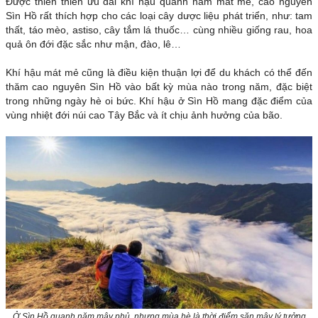
Được thiên thiên ưu đãi khí hậu quanh năm mát mẻ, cao nguyên
Sìn Hồ rất thích hợp cho các loại cây dược liệu phát triển, như: tam
thất, táo mèo, astiso, cây tắm lá thuốc… cùng nhiều giống rau, hoa
quả ôn đới đặc sắc như mận, đào, lê…
Khí hậu mát mẻ cũng là điều kiện thuận lợi để du khách có thể đến
thăm cao nguyên Sìn Hồ vào bất kỳ mùa nào trong năm, đặc biệt
trong những ngày hè oi bức. Khí hậu ở Sìn Hồ mang đặc điểm của
vùng nhiệt đới núi cao Tây Bắc và ít chịu ảnh hưởng của bão.
Ở Sìn Hồ quanh năm mây phủ, nhưng mùa hè là thời điểm săn mây lý tưởng