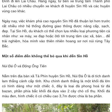
Đình đi lên Lai Châu. Hàng ngày, từ bến xe trung tâm Thành phố
Lai Châu có nhiều chuyến xe khách đi huyện Sìn Hồ và các huyện
vùng cao khác.
Ngày nay, việc khám phá cao nguyên Sìn Hồ đã thuận lợi hơn trước
rất nhiều nhờ hệ thống đường giao thông được nâng cấp, sạch,
đẹp. Tại Sìn Hồ, du khách có thể chọn lựa nhiều loại phương tiện cá
nhân như: xe máy, xe đạp hoặc ôtô tới trung tâm các xã, bản... để
trải nghiệm, hòa mình vào thiên nhiên hoang sơ nơi núi rừng Tây
Bắc.
Một số điểm đến không thể bỏ qua khi đến Sìn Hồ
Núi Đá Ô và Động Ông Tiên
Nằm trên địa bàn xã Tả Phìn huyện Sìn Hồ, Núi Đá Ô là di tích danh
lam thắng cảnh cấp tỉnh. Khu chính danh thắng là một khối đá lớn
có hình dáng như một chiếc ô, đây là loại đá phong hoá từ đá
bazan, phần phía bắc khối đá dựa vào 2 cây chò cổ thụ. Khối đá
màu đen, hình chiếc ô có chiều cao 3,7m được chia là ba phần.