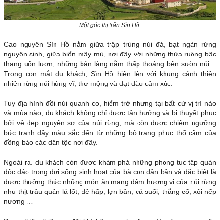
Một góc thị trấn Sìn Hồ.
Cao nguyên Sìn Hồ nằm giữa trập trùng núi đá, bạt ngàn rừng
nguyên sinh, giữa biển mây mù, nơi đây với những thửa ruộng bậc
thang uốn lượn, những bản làng nằm thấp thoáng bên sườn núi…
Trong con mắt du khách, Sìn Hồ hiện lên với khung cảnh thiên
nhiên rừng núi hùng vĩ, thơ mộng và dạt dào cảm xúc.
Tuy địa hình đồi núi quanh co, hiểm trở nhưng tại bất cứ vị trí nào
và mùa nào, du khách không chỉ được tận hưởng và bị thuyết phục
bởi vẻ đẹp nguyên sơ của núi rừng, mà còn được chiêm ngưỡng
bức tranh đầy màu sắc đến từ những bộ trang phục thổ cẩm của
đồng bào các dân tộc nơi đây.
Ngoài ra, du khách còn được khám phá những phong tục tập quán
độc đáo trong đời sống sinh hoạt của bà con dân bản và đặc biệt là
được thưởng thức những món ăn mang đậm hương vị của núi rừng
như thịt trâu quấn lá lốt, dê hấp, lợn bản, cá suối, thắng cố, xôi nếp
nương …