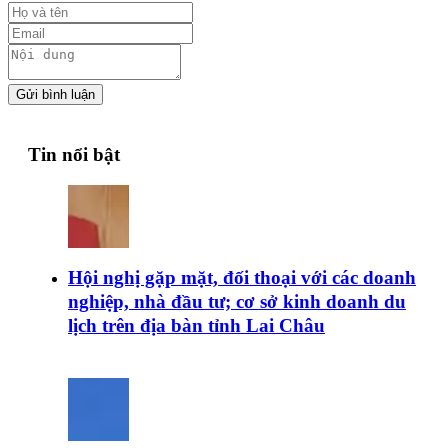
Gửi bình luận
Tin nổi bật
Hội nghị gặp mặt, đối thoại với các doanh
nghiệp, nhà đầu tư; cơ sở kinh doanh du
lịch trên địa bàn tỉnh Lai Châu