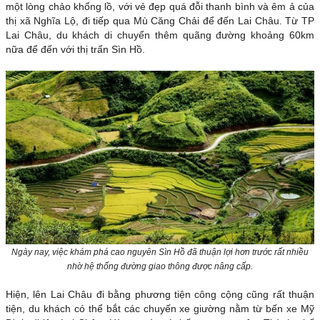
một lòng chảo khổng lồ, với vẻ đẹp quá đỗi thanh bình và êm ả của
thị xã Nghĩa Lộ, đi tiếp qua Mù Căng Chải để đến Lai Châu. Từ TP
Lai Châu, du khách di chuyển thêm quãng đường khoảng 60km
nữa để đến với thị trấn Sìn Hồ.
Ngày nay, việc khám phá cao nguyên Sìn Hồ đã thuận lợi hơn trước rất nhiều
nhờ hệ thống đường giao thông được nâng cấp.
Hiện, lên Lai Châu đi bằng phương tiện công cộng cũng rất thuận
tiện, du khách có thể bắt các chuyến xe giường nằm từ bến xe Mỹ