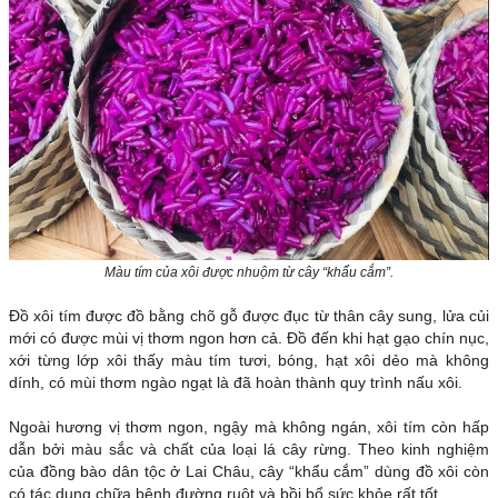
Màu tím của xôi được nhuộm từ cây “khẩu cắm”.
Đồ xôi tím được đồ bằng chõ gỗ được đục từ thân cây sung, lửa củi
mới có được mùi vị thơm ngon hơn cả. Đồ đến khi hạt gạo chín nục,
xới từng lớp xôi thấy màu tím tươi, bóng, hạt xôi dẻo mà không
dính, có mùi thơm ngào ngạt là đã hoàn thành quy trình nấu xôi.
Ngoài hương vị thơm ngon, ngậy mà không ngán, xôi tím còn hấp
dẫn bởi màu sắc và chất của loại lá cây rừng. Theo kinh nghiệm
của đồng bào dân tộc ở Lai Châu, cây “khẩu cắm” dùng đồ xôi còn
có tác dụng chữa bệnh đường ruột và bồi bổ sức khỏe rất tốt.