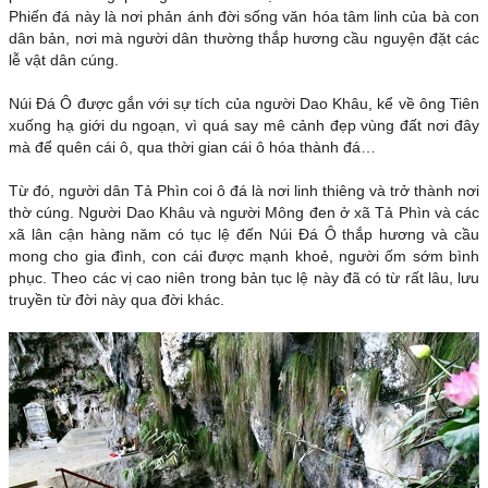
Phiến đá này là nơi phản ánh đời sống văn hóa tâm linh của bà con
dân bản, nơi mà người dân thường thắp hương cầu nguyện đặt các
lễ vật dân cúng.
Núi Đá Ô được gắn với sự tích của người Dao Khâu, kể về ông Tiên
xuống hạ giới du ngoạn, vì quá say mê cảnh đẹp vùng đất nơi đây
mà để quên cái ô, qua thời gian cái ô hóa thành đá…
Từ đó, người dân Tả Phìn coi ô đá là nơi linh thiêng và trở thành nơi
thờ cúng. Người Dao Khâu và người Mông đen ở xã Tả Phìn và các
xã lân cận hàng năm có tục lệ đến Núi Đá Ô thắp hương và cầu
mong cho gia đình, con cái được mạnh khoẻ, người ốm sớm bình
phục. Theo các vị cao niên trong bản tục lệ này đã có từ rất lâu, lưu
truyền từ đời này qua đời khác.