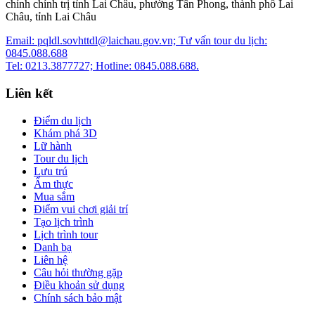
chính chính trị tỉnh Lai Châu, phường Tân Phong, thành phố Lai
Châu, tỉnh Lai Châu
Email: pqldl.sovhttdl@laichau.gov.vn; Tư vấn tour du lịch:
0845.088.688
Tel: 0213.3877727; Hotline: 0845.088.688.
Liên kết
Điểm du lịch
Khám phá 3D
Lữ hành
Tour du lịch
Lưu trú
Ẩm thực
Mua sắm
Điểm vui chơi giải trí
Tạo lịch trình
Lịch trình tour
Danh bạ
Liên hệ
Câu hỏi thường gặp
Điều khoản sử dụng
Chính sách bảo mật