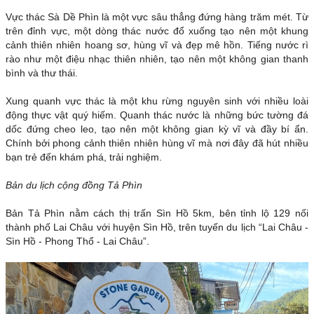
Vực thác Sà Dề Phìn là một vực sâu thẳng đứng hàng trăm mét. Từ
trên đỉnh vực, một dòng thác nước đổ xuống tạo nên một khung
cảnh thiên nhiên hoang sơ, hùng vĩ và đẹp mê hồn. Tiếng nước rì
rào như một điệu nhạc thiên nhiên, tạo nên một không gian thanh
bình và thư thái.
Xung quanh vực thác là một khu rừng nguyên sinh với nhiều loài
động thực vật quý hiếm. Quanh thác nước là những bức tường đá
dốc đứng cheo leo, tạo nên một không gian kỳ vĩ và đầy bí ẩn.
Chính bởi phong cảnh thiên nhiên hùng vĩ mà nơi đây đã hút nhiều
bạn trẻ đến khám phá, trải nghiệm.
Bản du lịch cộng đồng Tả Phìn
Bản Tả Phìn nằm cách thị trấn Sìn Hồ 5km, bên tỉnh lộ 129 nối
thành phố Lai Châu với huyện Sìn Hồ, trên tuyến du lịch “Lai Châu -
Sìn Hồ - Phong Thổ - Lai Châu”.