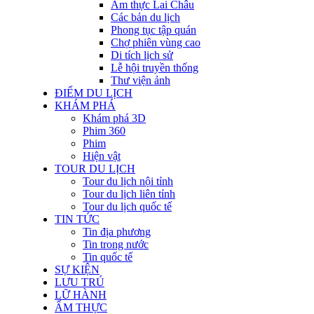
Ẩm thực Lai Châu
Các bản du lịch
Phong tục tập quán
Chợ phiên vùng cao
Di tích lịch sử
Lễ hội truyền thống
Thư viện ảnh
ĐIỂM DU LỊCH
KHÁM PHÁ
Khám phá 3D
Phim 360
Phim
Hiện vật
TOUR DU LỊCH
Tour du lịch nội tỉnh
Tour du lịch liên tỉnh
Tour du lịch quốc tế
TIN TỨC
Tin địa phương
Tin trong nước
Tin quốc tế
SỰ KIỆN
LƯU TRÚ
LỮ HÀNH
ẨM THỰC