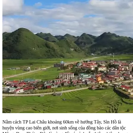
Nằm cách TP Lai Châu khoảng 60km về hướng Tây, Sìn Hồ là
huyện vùng cao biên giới, nơi sinh sống của đồng bào các dân tộc