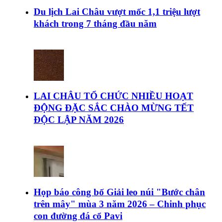
Du lịch Lai Châu vượt mốc 1,1 triệu lượt
khách trong 7 tháng đầu năm
LAI CHÂU TỔ CHỨC NHIỀU HOẠT
ĐỘNG ĐẶC SẮC CHÀO MỪNG TẾT
ĐỘC LẬP NĂM 2026
Họp báo công bố Giải leo núi "Bước chân
trên mây" mùa 3 năm 2026 – Chinh phục
con đường đá cổ Pavi