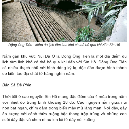
Động Ông Tiên - điểm du lịch tâm linh khó có thể bỏ qua khi đến Sìn Hồ.
Nằm gần khu vực Núi Đá Ô là Động Ông Tiên là một địa điểm du
lịch tâm linh khó có thể bỏ qua khi đến với Sìn Hồ. Động Ông Tiên
có nhiều thạch nhũ với hình dáng kỳ lạ, độc đáo được hình thành
do kiến tạo địa chất từ hàng nghìn năm.
Bản Sà Dề Phìn
Thời tiết ở cao nguyên Sìn Hồ mang đặc điểm của 4 mùa trong năm
với nhiệt độ trung bình khoảng 18 độ. Cao nguyên nằm giữa núi
non bạt ngàn, chìm đắm trong biển mây mù lãng mạn. Nơi đây, gây
ấn tượng với cảnh thửa ruộng bậc thang trập trùng và những con
suối dày đặc và chen nhau len lỏi từ dãy núi xuống.