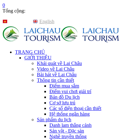
0
Tổng cộng:
Tiếng Việt
English
TRANG CHỦ
GIỚI THIỆU
Khái quát về Lai Châu
Video về Lai Châu
Bài hát về Lai Châu
Thông tin cần thiết
Điểm mua sắm
Điểm vui chơi giải trí
Bản đồ Du lịch
Cơ sở lưu trú
Các số điện thoại cần thiết
Hệ thống ngân hàng
Sản phẩm du lịch
Danh lam thắng cảnh
Sản vật - Đặc sản
Nghề truyền thống