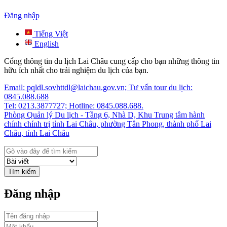
Đăng nhập
Tiếng Việt
English
Cổng thông tin du lịch Lai Châu cung cấp cho bạn những thông tin
hữu ích nhất cho trải nghiệm du lịch của bạn.
Email: pqldl.sovhttdl@laichau.gov.vn; Tư vấn tour du lịch:
0845.088.688
Tel: 0213.3877727; Hotline: 0845.088.688.
Phòng Quản lý Du lịch - Tầng 6, Nhà D, Khu Trung tâm hành
chính chính trị tỉnh Lai Châu, phường Tân Phong, thành phố Lai
Châu, tỉnh Lai Châu
Tìm kiếm
Đăng nhập