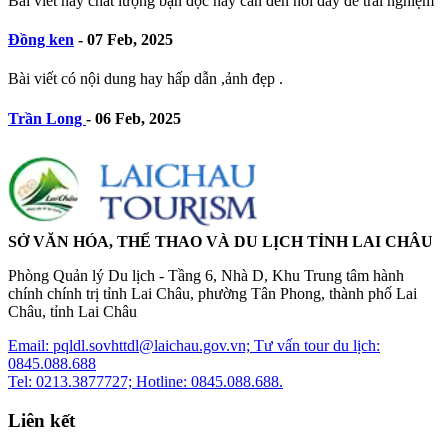
Bài viết hay chất lượng bạn đọc hãy cần đến nơi đây để trải nghiệm
Đồng ken
-
07 Feb, 2025
Bài viết có nội dung hay hấp dẫn ,ảnh đẹp .
Trần Long
-
06 Feb, 2025
SỞ VĂN HÓA, THỂ THAO VÀ DU LỊCH TỈNH LAI CHÂU
Phòng Quản lý Du lịch - Tầng 6, Nhà D, Khu Trung tâm hành
chính chính trị tỉnh Lai Châu, phường Tân Phong, thành phố Lai
Châu, tỉnh Lai Châu
Email: pqldl.sovhttdl@laichau.gov.vn; Tư vấn tour du lịch:
0845.088.688
Tel: 0213.3877727; Hotline: 0845.088.688.
Liên kết