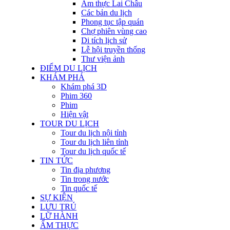
Ẩm thực Lai Châu
Các bản du lịch
Phong tục tập quán
Chợ phiên vùng cao
Di tích lịch sử
Lễ hội truyền thống
Thư viện ảnh
ĐIỂM DU LỊCH
KHÁM PHÁ
Khám phá 3D
Phim 360
Phim
Hiện vật
TOUR DU LỊCH
Tour du lịch nội tỉnh
Tour du lịch liên tỉnh
Tour du lịch quốc tế
TIN TỨC
Tin địa phương
Tin trong nước
Tin quốc tế
SỰ KIỆN
LƯU TRÚ
LỮ HÀNH
ẨM THỰC