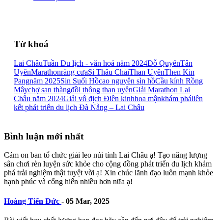
Từ khoá
Lai Châu
Tuần Du lịch - văn hoá năm 2024
Đỗ Quyên
Tân
Uyên
Marathon
răng cưa
Sì Thâu Chải
Than Uyên
Then Kin
Pang
năm 2025
Sin Suối Hồ
cao nguyên sìn hồ
Cầu kính Rồng
Mây
chợ san thàng
đồi thông than uyên
Giải Marathon Lai
Châu năm 2024
Giải vô địch Điền kinh
hoa mận
khám phá
liên
kết phát triển du lịch Đà Nẵng – Lai Châu
Bình luận mới nhất
Cảm on ban tổ chức giải leo núi tỉnh Lai Châu ạ! Tạo năng lượng
sân chơi rèn luyện sức khỏe cho cộng đồng phát triển du lịch khám
phá trải nghiệm thật tuyệt vời ạ! Xin chúc lãnh đạo luôn mạnh khỏe
hạnh phúc và cống hiến nhiều hơn nữa ạ!
Hoàng Tiến Đức
-
05 Mar, 2025