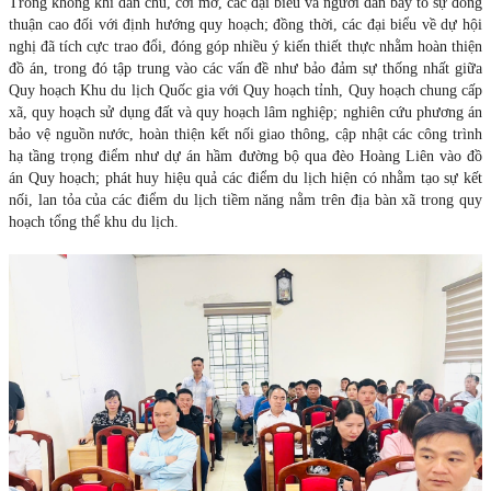
Trong không khí dân chủ, cởi mở, các đại biểu và người dân bày tỏ sự đồng
thuận cao đối với định hướng quy hoạch; đồng thời, các đại biểu về dự hội
nghị đã tích cực trao đổi, đóng góp nhiều ý kiến thiết thực nhằm hoàn thiện
đồ án, trong đó tập trung vào các vấn đề như bảo đảm sự thống nhất giữa
Quy hoạch Khu du lịch Quốc gia với Quy hoạch tỉnh, Quy hoạch chung cấp
xã, quy hoạch sử dụng đất và quy hoạch lâm nghiệp; nghiên cứu phương án
bảo vệ nguồn nước, hoàn thiện kết nối giao thông, cập nhật các công trình
hạ tầng trọng điểm như dự án hầm đường bộ qua đèo Hoàng Liên vào đồ
án Quy hoạch; phát huy hiệu quả các điểm du lịch hiện có nhằm tạo sự kết
nối, lan tỏa của các điểm du lịch tiềm năng nằm trên địa bàn xã trong quy
hoạch tổng thể khu du lịch.