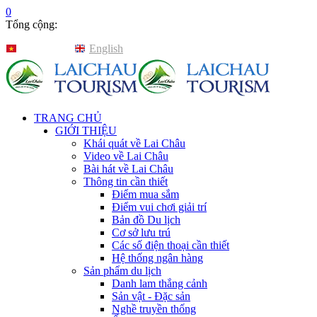
0
Tổng cộng:
Tiếng Việt
English
TRANG CHỦ
GIỚI THIỆU
Khái quát về Lai Châu
Video về Lai Châu
Bài hát về Lai Châu
Thông tin cần thiết
Điểm mua sắm
Điểm vui chơi giải trí
Bản đồ Du lịch
Cơ sở lưu trú
Các số điện thoại cần thiết
Hệ thống ngân hàng
Sản phẩm du lịch
Danh lam thắng cảnh
Sản vật - Đặc sản
Nghề truyền thống