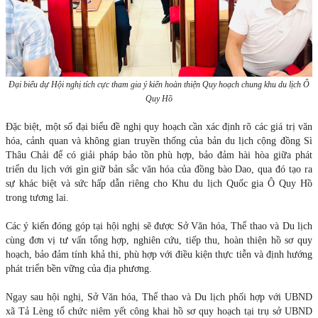
Đại biểu dự Hội nghị tích cực tham gia ý kiến hoàn thiện Quy hoạch chung khu du lịch Ô
Quy Hồ
Đặc biệt, một số đại biểu đề nghị quy hoạch cần xác định rõ các giá trị văn
hóa, cảnh quan và không gian truyền thống của bản du lịch cộng đồng Sì
Thâu Chải để có giải pháp bảo tồn phù hợp, bảo đảm hài hòa giữa phát
triển du lịch với gìn giữ bản sắc văn hóa của đồng bào Dao, qua đó tạo ra
sự khác biệt và sức hấp dẫn riêng cho Khu du lịch Quốc gia Ô Quy Hồ
trong tương lai.
Các ý kiến đóng góp tại hội nghị sẽ được Sở Văn hóa, Thể thao và Du lịch
cùng đơn vị tư vấn tổng hợp, nghiên cứu, tiếp thu, hoàn thiện hồ sơ quy
hoạch, bảo đảm tính khả thi, phù hợp với điều kiện thực tiễn và định hướng
phát triển bền vững của địa phương.
Ngay sau hội nghị, Sở Văn hóa, Thể thao và Du lịch phối hợp với UBND
xã Tả Lèng tổ chức niêm yết công khai hồ sơ quy hoạch tại trụ sở UBND