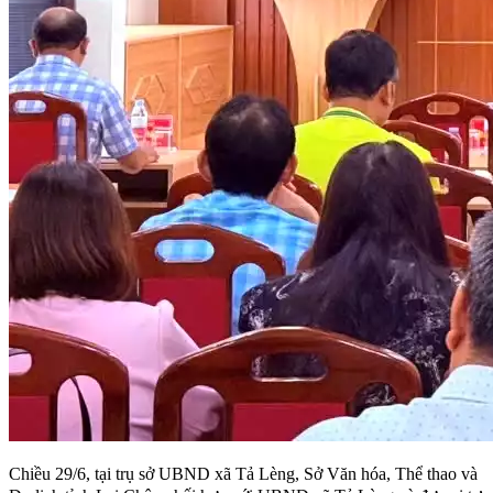
Chiều 29/6, tại trụ sở UBND xã Tả Lèng, Sở Văn hóa, Thể thao và