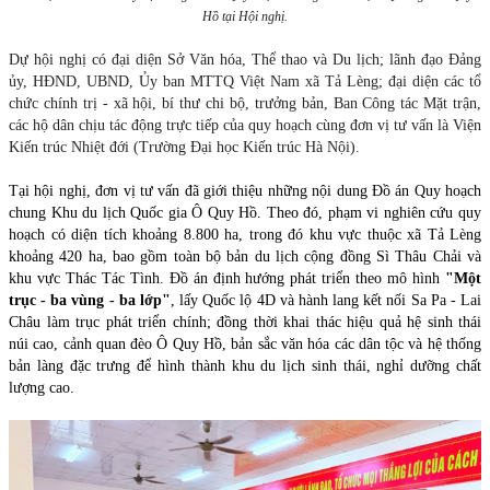
Hồ tại Hội nghị.
Dự hội nghị có đại diện Sở Văn hóa, Thể thao và Du lịch; lãnh đạo Đảng
ủy, HĐND, UBND, Ủy ban MTTQ Việt Nam xã Tả Lèng; đại diện các tổ
chức chính trị - xã hội, bí thư chi bộ, trưởng bản, Ban Công tác Mặt trận,
các hộ dân chịu tác động trực tiếp của quy hoạch cùng đơn vị tư vấn là Viện
Kiến trúc Nhiệt đới (Trường Đại học Kiến trúc Hà Nội).
Tại hội nghị, đơn vị tư vấn đã giới thiệu những nội dung Đồ án Quy hoạch
chung Khu du lịch Quốc gia Ô Quy Hồ. Theo đó, phạm vi nghiên cứu quy
hoạch có diện tích khoảng 8.800 ha, trong đó khu vực thuộc xã Tả Lèng
khoảng 420 ha, bao gồm toàn bộ bản du lịch cộng đồng Sì Thâu Chải và
khu vực Thác Tác Tình. Đồ án định hướng phát triển theo mô hình
"Một
trục - ba vùng - ba lớp"
, lấy Quốc lộ 4D và hành lang kết nối Sa Pa - Lai
Châu làm trục phát triển chính; đồng thời khai thác hiệu quả hệ sinh thái
núi cao, cảnh quan đèo Ô Quy Hồ, bản sắc văn hóa các dân tộc và hệ thống
bản làng đặc trưng để hình thành khu du lịch sinh thái, nghỉ dưỡng chất
lượng cao.