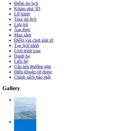
Điểm du lịch
Khám phá 3D
Lữ hành
Tour du lịch
Lưu trú
Ẩm thực
Mua sắm
Điểm vui chơi giải trí
Tạo lịch trình
Lịch trình tour
Danh bạ
Liên hệ
Câu hỏi thường gặp
Điều khoản sử dụng
Chính sách bảo mật
Gallery