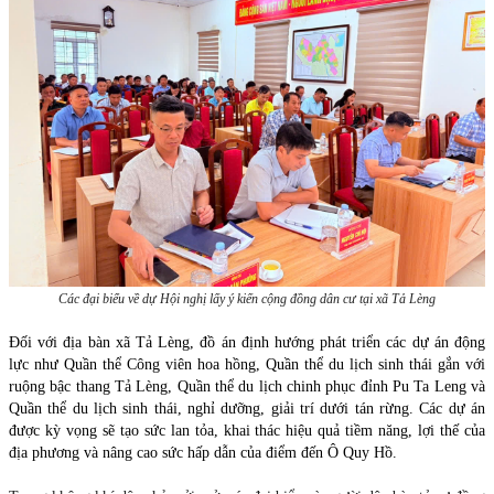
Các đại biểu về dự Hội nghị lấy ý kiến cộng đồng dân cư tại xã Tả Lèng
Đối với địa bàn xã Tả Lèng, đồ án định hướng phát triển các dự án động
lực như Quần thể Công viên hoa hồng, Quần thể du lịch sinh thái gắn với
ruộng bậc thang Tả Lèng, Quần thể du lịch chinh phục đỉnh Pu Ta Leng và
Quần thể du lịch sinh thái, nghỉ dưỡng, giải trí dưới tán rừng. Các dự án
được kỳ vọng sẽ tạo sức lan tỏa, khai thác hiệu quả tiềm năng, lợi thế của
địa phương và nâng cao sức hấp dẫn của điểm đến Ô Quy Hồ.