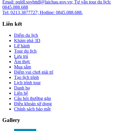
Email: pqldl.sovhttdl@laichau.gov.vn; Tư vấn tour du lịch:
0845.088.688
Tel: 0213.3877727; Hotline: 0845.088.688.
Liên kết
Điểm du lịch
Khám phá 3D
Lữ hành
Tour du lịch
Lưu trú
Ẩm thực
Mua sắm
Điểm vui chơi giải trí
Tạo lịch trình
Lịch trình tour
Danh bạ
Liên hệ
Câu hỏi thường gặp
Điều khoản sử dụng
Chính sách bảo mật
Gallery