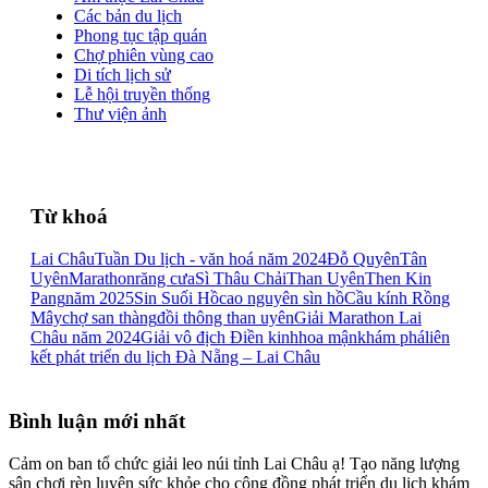
Các bản du lịch
Phong tục tập quán
Chợ phiên vùng cao
Di tích lịch sử
Lễ hội truyền thống
Thư viện ảnh
Từ khoá
Lai Châu
Tuần Du lịch - văn hoá năm 2024
Đỗ Quyên
Tân
Uyên
Marathon
răng cưa
Sì Thâu Chải
Than Uyên
Then Kin
Pang
năm 2025
Sin Suối Hồ
cao nguyên sìn hồ
Cầu kính Rồng
Mây
chợ san thàng
đồi thông than uyên
Giải Marathon Lai
Châu năm 2024
Giải vô địch Điền kinh
hoa mận
khám phá
liên
kết phát triển du lịch Đà Nẵng – Lai Châu
Bình luận mới nhất
Cảm on ban tổ chức giải leo núi tỉnh Lai Châu ạ! Tạo năng lượng
sân chơi rèn luyện sức khỏe cho cộng đồng phát triển du lịch khám