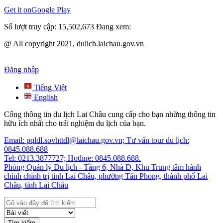
Get it on
Google Play
Số lượt truy cập:
15,502,673
Đang xem:
@ All copyright 2021, dulich.laichau.gov.vn
Đăng nhập
Tiếng Việt
English
Cổng thông tin du lịch Lai Châu cung cấp cho bạn những thông tin
hữu ích nhất cho trải nghiệm du lịch của bạn.
Email: pqldl.sovhttdl@laichau.gov.vn; Tư vấn tour du lịch:
0845.088.688
Tel: 0213.3877727; Hotline: 0845.088.688.
Phòng Quản lý Du lịch - Tầng 6, Nhà D, Khu Trung tâm hành
chính chính trị tỉnh Lai Châu, phường Tân Phong, thành phố Lai
Châu, tỉnh Lai Châu
Tìm kiếm