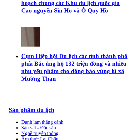
hoạch chung các Khu du lịch quốc gia
Cao nguyên Sìn Hồ và Ô Quy Hồ
Cụm Hiệp hội Du lịch các tỉnh thành phố
phía Bắc ủng hộ 132 triệu đồng và nhiều
nhu yếu phẩm cho đồng bào vùng lũ xã
Mường Than
Sản phẩm du lịch
Danh lam thắng cảnh
Sản vật - Đặc sản
Nghề truyền thống
Ẩm thực Lai Châu