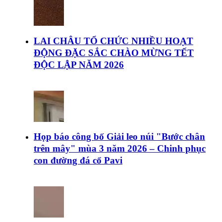
LAI CHÂU TỔ CHỨC NHIỀU HOẠT
ĐỘNG ĐẶC SẮC CHÀO MỪNG TẾT
ĐỘC LẬP NĂM 2026
Họp báo công bố Giải leo núi "Bước chân
trên mây" mùa 3 năm 2026 – Chinh phục
con đường đá cổ Pavi