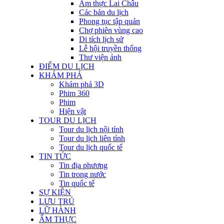
Ẩm thực Lai Châu
Các bản du lịch
Phong tục tập quán
Chợ phiên vùng cao
Di tích lịch sử
Lễ hội truyền thống
Thư viện ảnh
ĐIỂM DU LỊCH
KHÁM PHÁ
Khám phá 3D
Phim 360
Phim
Hiện vật
TOUR DU LỊCH
Tour du lịch nội tỉnh
Tour du lịch liên tỉnh
Tour du lịch quốc tế
TIN TỨC
Tin địa phương
Tin trong nước
Tin quốc tế
SỰ KIỆN
LƯU TRÚ
LỮ HÀNH
ẨM THỰC