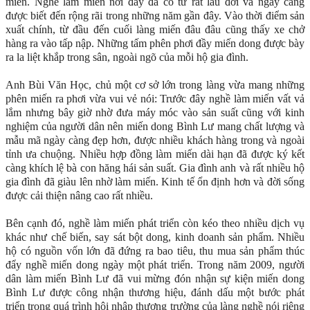
miến. Nghề làm miến nơi đây đã có từ rất lâu đời và ngày càng
được biết đến rộng rãi trong những năm gần đây. Vào thời điểm sản
xuất chính, từ đầu đến cuối làng miến đâu đâu cũng thấy xe chở
hàng ra vào tấp nập. Những tấm phên phơi đầy miến dong được bày
ra la liệt khắp trong sân, ngoài ngõ của mỗi hộ gia đình.
Anh Bùi Văn Học, chủ một cơ sở lớn trong làng vừa mang những
phên miến ra phơi vừa vui vẻ nói: Trước đây nghề làm miến vất vả
lắm nhưng bây giờ nhờ đưa máy móc vào sản suất cũng với kinh
nghiệm của người dân nên miến dong Bình Lư mang chất lượng và
mẫu mã ngày càng đẹp hơn, được nhiều khách hàng trong và ngoài
tỉnh ưa chuộng. Nhiều hợp đồng làm miến dài hạn đã được ký kết
càng khích lệ bà con hăng hái sản suất. Gia đình anh và rất nhiều hộ
gia đình đã giàu lên nhờ làm miến. Kinh tế ổn định hơn và đời sống
được cải thiện nâng cao rất nhiều.
Bên cạnh đó, nghề làm miến phát triển còn kéo theo nhiều dịch vụ
khác như chế biến, say sát bột dong, kinh doanh sản phẩm. Nhiều
hộ có nguồn vốn lớn đã đứng ra bao tiêu, thu mua sản phẩm thúc
đẩy nghề miến dong ngày một phát triển. Trong năm 2009, người
dân làm miến Bình Lư đã vui mừng đón nhận sự kiện miến dong
Bình Lư được công nhận thương hiệu, đánh dấu một bước phát
triển trong quá trình hội nhập thương trường của làng nghề nói riêng