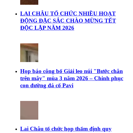
LAI CHÂU TỔ CHỨC NHIỀU HOẠT
ĐỘNG ĐẶC SẮC CHÀO MỪNG TẾT
ĐỘC LẬP NĂM 2026
Họp báo công bố Giải leo núi "Bước chân
trên mây" mùa 3 năm 2026 – Chinh phục
con đường đá cổ Pavi
Lai Châu tổ chức họp thẩm định quy