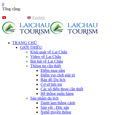
0
Tổng cộng:
Tiếng Việt
English
TRANG CHỦ
GIỚI THIỆU
Khái quát về Lai Châu
Video về Lai Châu
Bài hát về Lai Châu
Thông tin cần thiết
Điểm mua sắm
Điểm vui chơi giải trí
Bản đồ Du lịch
Cơ sở lưu trú
Các số điện thoại cần thiết
Hệ thống ngân hàng
Sản phẩm du lịch
Danh lam thắng cảnh
Sản vật - Đặc sản
Nghề truyền thống