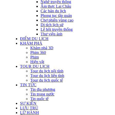
Nghề truyền thống
Ẩm thực Lai Châu
Các bản du lịch
Phong tục tập quán
Chợ phiên vùng cao
Di tích lịch sử
Lễ hội truyền thống
Thư viện ảnh
ĐIỂM DU LỊCH
KHÁM PHÁ
Khám phá 3D
Phim 360
Phim
Hiện vật
TOUR DU LỊCH
Tour du lịch nội tỉnh
Tour du lịch liên tỉnh
Tour du lịch quốc tế
TIN TỨC
Tin địa phương
Tin trong nước
Tin quốc tế
SỰ KIỆN
LƯU TRÚ
LỮ HÀNH