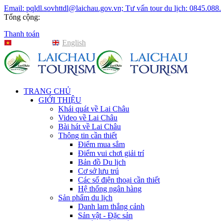
Email: pqldl.sovhttdl@laichau.gov.vn; Tư vấn tour du lịch: 0845.088
Tổng cộng:
Thanh toán
Tiếng Việt
English
TRANG CHỦ
GIỚI THIỆU
Khái quát về Lai Châu
Video về Lai Châu
Bài hát về Lai Châu
Thông tin cần thiết
Điểm mua sắm
Điểm vui chơi giải trí
Bản đồ Du lịch
Cơ sở lưu trú
Các số điện thoại cần thiết
Hệ thống ngân hàng
Sản phẩm du lịch
Danh lam thắng cảnh
Sản vật - Đặc sản