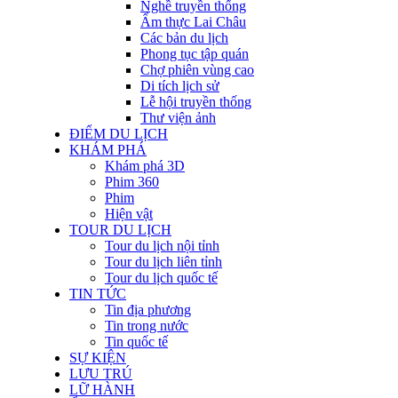
Nghề truyền thống
Ẩm thực Lai Châu
Các bản du lịch
Phong tục tập quán
Chợ phiên vùng cao
Di tích lịch sử
Lễ hội truyền thống
Thư viện ảnh
ĐIỂM DU LỊCH
KHÁM PHÁ
Khám phá 3D
Phim 360
Phim
Hiện vật
TOUR DU LỊCH
Tour du lịch nội tỉnh
Tour du lịch liên tỉnh
Tour du lịch quốc tế
TIN TỨC
Tin địa phương
Tin trong nước
Tin quốc tế
SỰ KIỆN
LƯU TRÚ
LỮ HÀNH