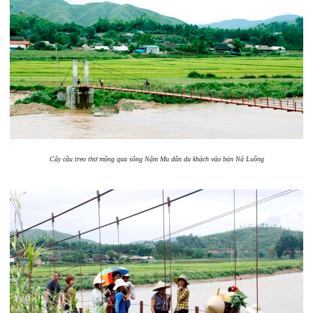
Cây cầu treo thơ mộng qua sông Nậm Mu dẫn du khách váo bản Nà Luồng