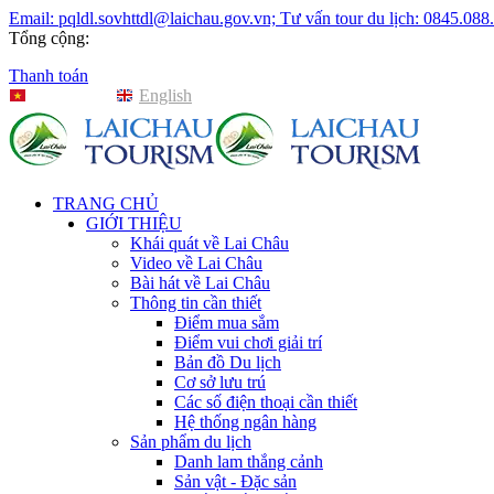
Email: pqldl.sovhttdl@laichau.gov.vn; Tư vấn tour du lịch: 0845.088
Tổng cộng:
Thanh toán
Tiếng Việt
English
TRANG CHỦ
GIỚI THIỆU
Khái quát về Lai Châu
Video về Lai Châu
Bài hát về Lai Châu
Thông tin cần thiết
Điểm mua sắm
Điểm vui chơi giải trí
Bản đồ Du lịch
Cơ sở lưu trú
Các số điện thoại cần thiết
Hệ thống ngân hàng
Sản phẩm du lịch
Danh lam thắng cảnh
Sản vật - Đặc sản