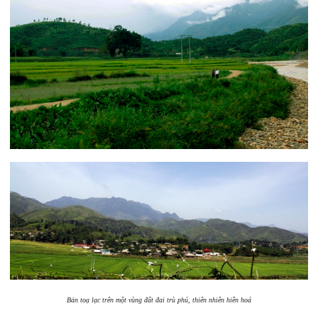
Bản toạ lạc trên một vùng đất đai trù phú, thiên nhiên hiền hoá