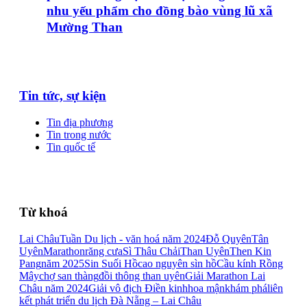
nhu yếu phẩm cho đồng bào vùng lũ xã
Mường Than
Tin tức, sự kiện
Tin địa phương
Tin trong nước
Tin quốc tế
Từ khoá
Lai Châu
Tuần Du lịch - văn hoá năm 2024
Đỗ Quyên
Tân
Uyên
Marathon
răng cưa
Sì Thâu Chải
Than Uyên
Then Kin
Pang
năm 2025
Sin Suối Hồ
cao nguyên sìn hồ
Cầu kính Rồng
Mây
chợ san thàng
đồi thông than uyên
Giải Marathon Lai
Châu năm 2024
Giải vô địch Điền kinh
hoa mận
khám phá
liên
kết phát triển du lịch Đà Nẵng – Lai Châu