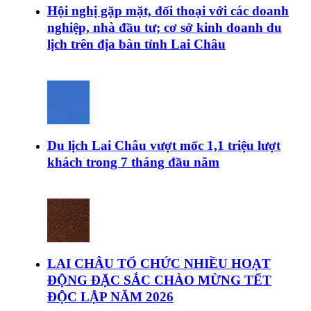
Hội nghị gặp mặt, đối thoại với các doanh
nghiệp, nhà đầu tư; cơ sở kinh doanh du
lịch trên địa bàn tỉnh Lai Châu
Du lịch Lai Châu vượt mốc 1,1 triệu lượt
khách trong 7 tháng đầu năm
LAI CHÂU TỔ CHỨC NHIỀU HOẠT
ĐỘNG ĐẶC SẮC CHÀO MỪNG TẾT
ĐỘC LẬP NĂM 2026