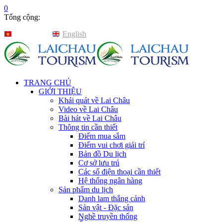
0
Tổng cộng:
Tiếng Việt
English
TRANG CHỦ
GIỚI THIỆU
Khái quát về Lai Châu
Video về Lai Châu
Bài hát về Lai Châu
Thông tin cần thiết
Điểm mua sắm
Điểm vui chơi giải trí
Bản đồ Du lịch
Cơ sở lưu trú
Các số điện thoại cần thiết
Hệ thống ngân hàng
Sản phẩm du lịch
Danh lam thắng cảnh
Sản vật - Đặc sản
Nghề truyền thống