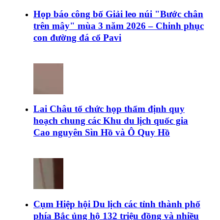
Họp báo công bố Giải leo núi "Bước chân
trên mây" mùa 3 năm 2026 – Chinh phục
con đường đá cổ Pavi
Lai Châu tổ chức họp thẩm định quy
hoạch chung các Khu du lịch quốc gia
Cao nguyên Sìn Hồ và Ô Quy Hồ
Cụm Hiệp hội Du lịch các tỉnh thành phố
phía Bắc ủng hộ 132 triệu đồng và nhiều