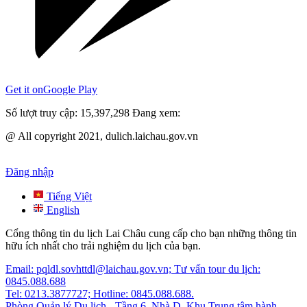
Get it on
Google Play
Số lượt truy cập:
15,397,298
Đang xem:
@ All copyright 2021, dulich.laichau.gov.vn
Đăng nhập
Tiếng Việt
English
Cổng thông tin du lịch Lai Châu cung cấp cho bạn những thông tin
hữu ích nhất cho trải nghiệm du lịch của bạn.
Email: pqldl.sovhttdl@laichau.gov.vn; Tư vấn tour du lịch:
0845.088.688
Tel: 0213.3877727; Hotline: 0845.088.688.
Phòng Quản lý Du lịch - Tầng 6, Nhà D, Khu Trung tâm hành