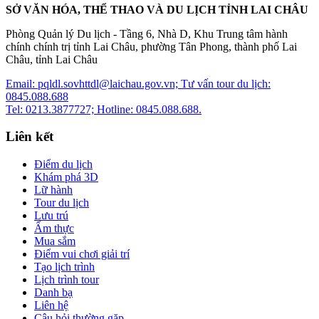
SỞ VĂN HÓA, THỂ THAO VÀ DU LỊCH TỈNH LAI CHÂU
Phòng Quản lý Du lịch - Tầng 6, Nhà D, Khu Trung tâm hành
chính chính trị tỉnh Lai Châu, phường Tân Phong, thành phố Lai
Châu, tỉnh Lai Châu
Email: pqldl.sovhttdl@laichau.gov.vn; Tư vấn tour du lịch:
0845.088.688
Tel: 0213.3877727; Hotline: 0845.088.688.
Liên kết
Điểm du lịch
Khám phá 3D
Lữ hành
Tour du lịch
Lưu trú
Ẩm thực
Mua sắm
Điểm vui chơi giải trí
Tạo lịch trình
Lịch trình tour
Danh bạ
Liên hệ
Câu hỏi thường gặp