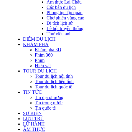
Ẩm thực Lai Châu
Các bản du lịch
Phong tục tập quán
Chợ phiên vùng cao
Di tích lịch sử
Lễ hội truyền thống
Thư viện ảnh
ĐIỂM DU LỊCH
KHÁM PHÁ
Khám phá 3D
Phim 360
Phim
Hiện vật
TOUR DU LỊCH
Tour du lịch nội tỉnh
Tour du lịch liên tỉnh
Tour du lịch quốc tế
TIN TỨC
Tin địa phương
Tin trong nước
Tin quốc tế
SỰ KIỆN
LƯU TRÚ
LỮ HÀNH
ẨM THỰC