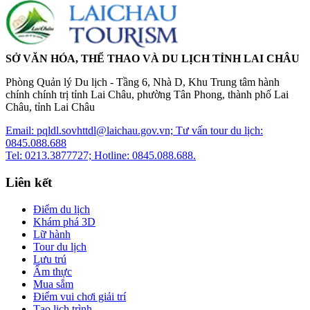
SỞ VĂN HÓA, THỂ THAO VÀ DU LỊCH TỈNH LAI CHÂU
Phòng Quản lý Du lịch - Tầng 6, Nhà D, Khu Trung tâm hành
chính chính trị tỉnh Lai Châu, phường Tân Phong, thành phố Lai
Châu, tỉnh Lai Châu
Email: pqldl.sovhttdl@laichau.gov.vn; Tư vấn tour du lịch:
0845.088.688
Tel: 0213.3877727; Hotline: 0845.088.688.
Liên kết
Điểm du lịch
Khám phá 3D
Lữ hành
Tour du lịch
Lưu trú
Ẩm thực
Mua sắm
Điểm vui chơi giải trí
Tạo lịch trình