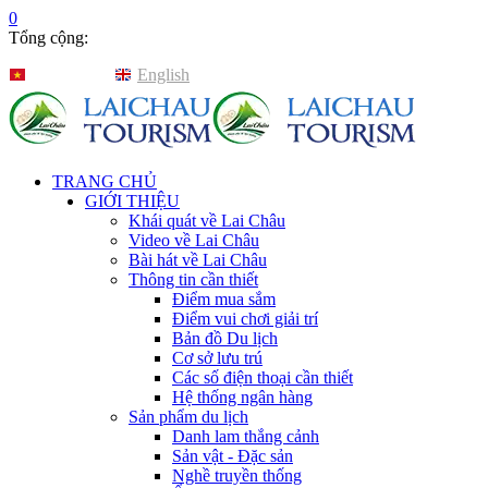
0
Tổng cộng:
Tiếng Việt
English
TRANG CHỦ
GIỚI THIỆU
Khái quát về Lai Châu
Video về Lai Châu
Bài hát về Lai Châu
Thông tin cần thiết
Điểm mua sắm
Điểm vui chơi giải trí
Bản đồ Du lịch
Cơ sở lưu trú
Các số điện thoại cần thiết
Hệ thống ngân hàng
Sản phẩm du lịch
Danh lam thắng cảnh
Sản vật - Đặc sản
Nghề truyền thống