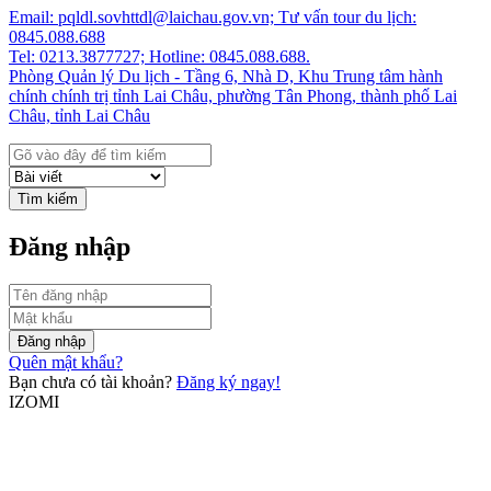
Email: pqldl.sovhttdl@laichau.gov.vn; Tư vấn tour du lịch:
0845.088.688
Tel: 0213.3877727; Hotline: 0845.088.688.
Phòng Quản lý Du lịch - Tầng 6, Nhà D, Khu Trung tâm hành
chính chính trị tỉnh Lai Châu, phường Tân Phong, thành phố Lai
Châu, tỉnh Lai Châu
Tìm kiếm
Đăng nhập
Đăng nhập
Quên mật khẩu?
Bạn chưa có tài khoản?
Đăng ký ngay!
IZOMI