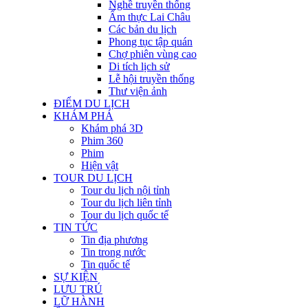
Nghề truyền thống
Ẩm thực Lai Châu
Các bản du lịch
Phong tục tập quán
Chợ phiên vùng cao
Di tích lịch sử
Lễ hội truyền thống
Thư viện ảnh
ĐIỂM DU LỊCH
KHÁM PHÁ
Khám phá 3D
Phim 360
Phim
Hiện vật
TOUR DU LỊCH
Tour du lịch nội tỉnh
Tour du lịch liên tỉnh
Tour du lịch quốc tế
TIN TỨC
Tin địa phương
Tin trong nước
Tin quốc tế
SỰ KIỆN
LƯU TRÚ
LỮ HÀNH