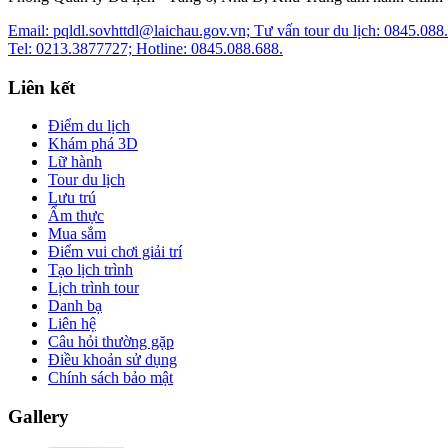
Email: pqldl.sovhttdl@laichau.gov.vn; Tư vấn tour du lịch: 0845.088
Tel: 0213.3877727; Hotline: 0845.088.688.
Liên kết
Điểm du lịch
Khám phá 3D
Lữ hành
Tour du lịch
Lưu trú
Ẩm thực
Mua sắm
Điểm vui chơi giải trí
Tạo lịch trình
Lịch trình tour
Danh bạ
Liên hệ
Câu hỏi thường gặp
Điều khoản sử dụng
Chính sách bảo mật
Gallery