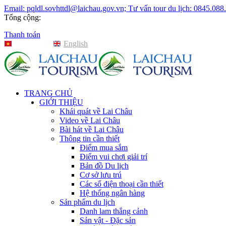
Email: pqldl.sovhttdl@laichau.gov.vn; Tư vấn tour du lịch: 0845.088
Tổng cộng:
Thanh toán
Tiếng Việt
English
TRANG CHỦ
GIỚI THIỆU
Khái quát về Lai Châu
Video về Lai Châu
Bài hát về Lai Châu
Thông tin cần thiết
Điểm mua sắm
Điểm vui chơi giải trí
Bản đồ Du lịch
Cơ sở lưu trú
Các số điện thoại cần thiết
Hệ thống ngân hàng
Sản phẩm du lịch
Danh lam thắng cảnh
Sản vật - Đặc sản