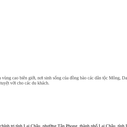
ng cao biên giới, nơi sinh sống của đồng bào các dân tộc Mông, Dao,
tuyệt vời cho các du khách.
hính trị tỉnh Lai Châu, phường Tân Phong, thành phố Lai Châu, tỉnh