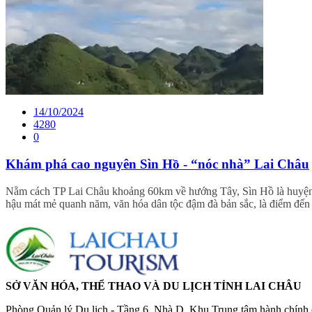
14/10/2024
4280
0
Khám phá cao nguyên Sìn Hồ - “nóc nhà” Lai Châu
Nằm cách TP Lai Châu khoảng 60km về hướng Tây, Sìn Hồ là huyện vù
hậu mát mẻ quanh năm, văn hóa dân tộc đậm đà bản sắc, là điểm đến 
SỞ VĂN HÓA, THỂ THAO VÀ DU LỊCH TỈNH LAI CHÂU
Phòng Quản lý Du lịch - Tầng 6, Nhà D, Khu Trung tâm hành chính c