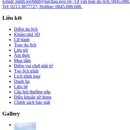
Email: pqldl.sovhttdl@laichau.gov.vn; Tư vấn tour du lịch: 0845.088
Tel: 0213.3877727; Hotline: 0845.088.688.
Liên kết
Điểm du lịch
Khám phá 3D
Lữ hành
Tour du lịch
Lưu trú
Ẩm thực
Mua sắm
Điểm vui chơi giải trí
Tạo lịch trình
Lịch trình tour
Danh bạ
Liên hệ
Câu hỏi thường gặp
Điều khoản sử dụng
Chính sách bảo mật
Gallery