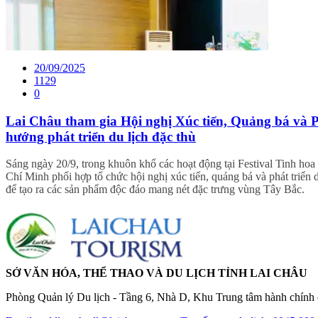
20/09/2025
1129
0
Lai Châu tham gia Hội nghị Xúc tiến, Quảng bá và P
hướng phát triển du lịch đặc thù
Sáng ngày 20/9, trong khuôn khổ các hoạt động tại Festival Tinh h
Chí Minh phối hợp tổ chức hội nghị xúc tiến, quảng bá và phát triển 
để tạo ra các sản phẩm độc đáo mang nét đặc trưng vùng Tây Bắc.
SỞ VĂN HÓA, THỂ THAO VÀ DU LỊCH TỈNH LAI CHÂU
Phòng Quản lý Du lịch - Tầng 6, Nhà D, Khu Trung tâm hành chính c