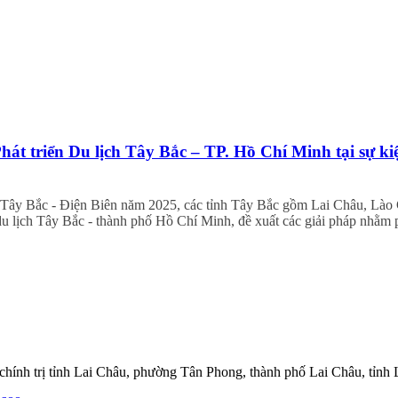
hát triển Du lịch Tây Bắc – TP. Hồ Chí Minh tại sự k
oa Tây Bắc - Điện Biên năm 2025, các tỉnh Tây Bắc gồm Lai Châu, Là
du lịch Tây Bắc - thành phố Hồ Chí Minh, đề xuất các giải pháp nhằm ph
hính trị tỉnh Lai Châu, phường Tân Phong, thành phố Lai Châu, tỉnh