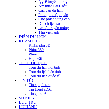
Nghề truyền thống
Ẩm thực Lai Châu
Các bản du lịch
Phong tục tập quán
Chợ phiên vùng cao
Di tích lịch sử
Lễ hội truyền thống
Thư viện ảnh
ĐIỂM DU LỊCH
KHÁM PHÁ
Khám phá 3D
Phim 360
Phim
Hiện vật
TOUR DU LỊCH
Tour du lịch nội tỉnh
Tour du lịch liên tỉnh
Tour du lịch quốc tế
TIN TỨC
Tin địa phương
Tin trong nước
Tin quốc tế
SỰ KIỆN
LƯU TRÚ
LỮ HÀNH