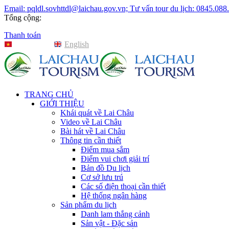
Email: pqldl.sovhttdl@laichau.gov.vn; Tư vấn tour du lịch: 0845.088
Tổng cộng:
Thanh toán
Tiếng Việt
English
TRANG CHỦ
GIỚI THIỆU
Khái quát về Lai Châu
Video về Lai Châu
Bài hát về Lai Châu
Thông tin cần thiết
Điểm mua sắm
Điểm vui chơi giải trí
Bản đồ Du lịch
Cơ sở lưu trú
Các số điện thoại cần thiết
Hệ thống ngân hàng
Sản phẩm du lịch
Danh lam thắng cảnh
Sản vật - Đặc sản