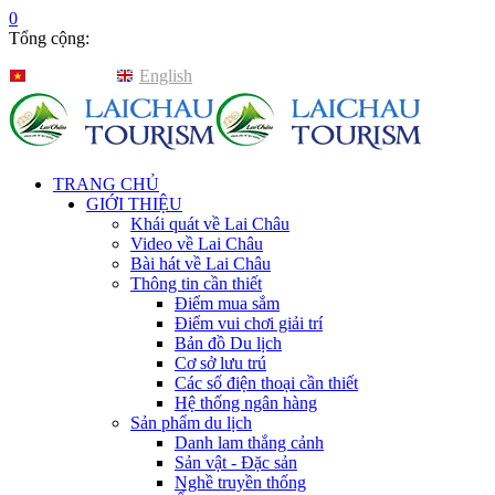
0
Tổng cộng:
Tiếng Việt
English
TRANG CHỦ
GIỚI THIỆU
Khái quát về Lai Châu
Video về Lai Châu
Bài hát về Lai Châu
Thông tin cần thiết
Điểm mua sắm
Điểm vui chơi giải trí
Bản đồ Du lịch
Cơ sở lưu trú
Các số điện thoại cần thiết
Hệ thống ngân hàng
Sản phẩm du lịch
Danh lam thắng cảnh
Sản vật - Đặc sản
Nghề truyền thống