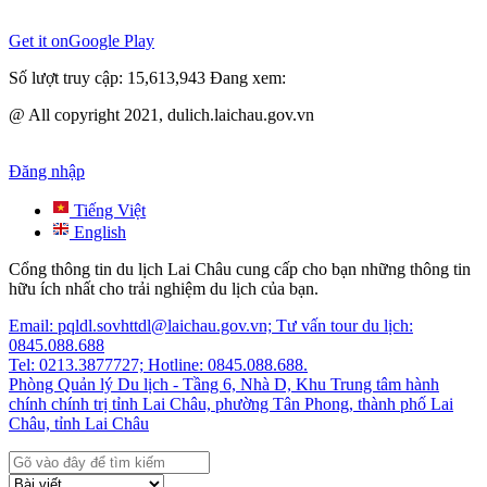
Get it on
Google Play
Số lượt truy cập:
15,613,943
Đang xem:
@ All copyright 2021, dulich.laichau.gov.vn
Đăng nhập
Tiếng Việt
English
Cổng thông tin du lịch Lai Châu cung cấp cho bạn những thông tin
hữu ích nhất cho trải nghiệm du lịch của bạn.
Email: pqldl.sovhttdl@laichau.gov.vn; Tư vấn tour du lịch:
0845.088.688
Tel: 0213.3877727; Hotline: 0845.088.688.
Phòng Quản lý Du lịch - Tầng 6, Nhà D, Khu Trung tâm hành
chính chính trị tỉnh Lai Châu, phường Tân Phong, thành phố Lai
Châu, tỉnh Lai Châu