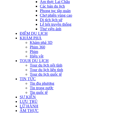
Ẩm thực Lai Châu
Các bản du lịch
Phong tục tập quán
Chợ phiên vùng cao
Di tích lịch sử
Lễ hội truyền thống
Thư viện ảnh
ĐIỂM DU LỊCH
KHÁM PHÁ
Khám phá 3D
Phim 360
Phim
Hiện vật
TOUR DU LỊCH
Tour du lịch nội tỉnh
Tour du lịch liên tỉnh
Tour du lịch quốc tế
TIN TỨC
Tin địa phương
Tin trong nước
Tin quốc tế
SỰ KIỆN
LƯU TRÚ
LỮ HÀNH
ẨM THỰC