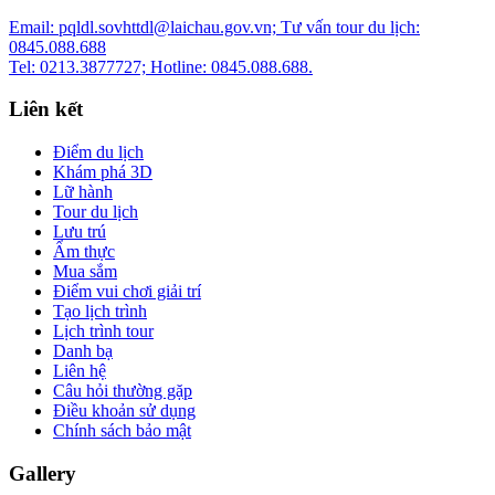
Email: pqldl.sovhttdl@laichau.gov.vn; Tư vấn tour du lịch:
0845.088.688
Tel: 0213.3877727; Hotline: 0845.088.688.
Liên kết
Điểm du lịch
Khám phá 3D
Lữ hành
Tour du lịch
Lưu trú
Ẩm thực
Mua sắm
Điểm vui chơi giải trí
Tạo lịch trình
Lịch trình tour
Danh bạ
Liên hệ
Câu hỏi thường gặp
Điều khoản sử dụng
Chính sách bảo mật
Gallery