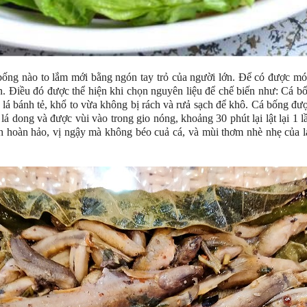
bống nào to lắm mới bằng ngón tay trỏ của người lớn. Để có được món
. Điều đó được thể hiện khi chọn nguyên liệu để chế biến như: Cá bống
lá bánh tẻ, khổ to vừa không bị rách và rưả sạch để khô. Cá bống được
lá dong và được vùi vào trong gio nóng, khoảng 30 phút lại lật lại 1 l
ách hoàn hảo, vị ngậy mà không béo cuả cá, và mùi thơm nhè nhẹ của 