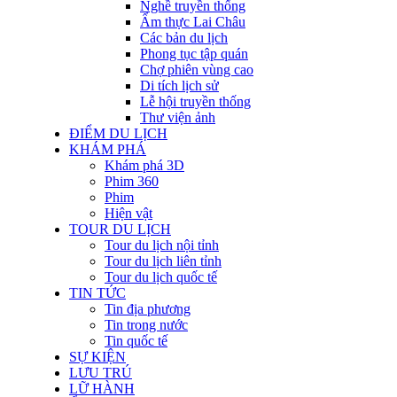
Nghề truyền thống
Ẩm thực Lai Châu
Các bản du lịch
Phong tục tập quán
Chợ phiên vùng cao
Di tích lịch sử
Lễ hội truyền thống
Thư viện ảnh
ĐIỂM DU LỊCH
KHÁM PHÁ
Khám phá 3D
Phim 360
Phim
Hiện vật
TOUR DU LỊCH
Tour du lịch nội tỉnh
Tour du lịch liên tỉnh
Tour du lịch quốc tế
TIN TỨC
Tin địa phương
Tin trong nước
Tin quốc tế
SỰ KIỆN
LƯU TRÚ
LỮ HÀNH