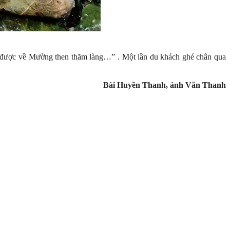
c được về Mường then thăm làng…” . Một lần du khách ghé chân qua
Bài Huyền Thanh, ảnh Văn Thanh