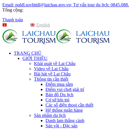
Email: pqldl.sovhttdl@laichau.gov.vn; Tư vấn tour du lịch: 0845.088
Tổng cộng:
Thanh toán
Tiếng Việt
English
TRANG CHỦ
GIỚI THIỆU
Khái quát về Lai Châu
Video về Lai Châu
Bài hát về Lai Châu
Thông tin cần thiết
Điểm mua sắm
Điểm vui chơi giải trí
Bản đồ Du lịch
Cơ sở lưu trú
Các số điện thoại cần thiết
Hệ thống ngân hàng
Sản phẩm du lịch
Danh lam thắng cảnh
Sản vật - Đặc sản