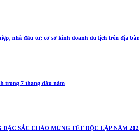
iệp, nhà đầu tư; cơ sở kinh doanh du lịch trên địa bà
ách trong 7 tháng đầu năm
 ĐẶC SẮC CHÀO MỪNG TẾT ĐỘC LẬP NĂM 202