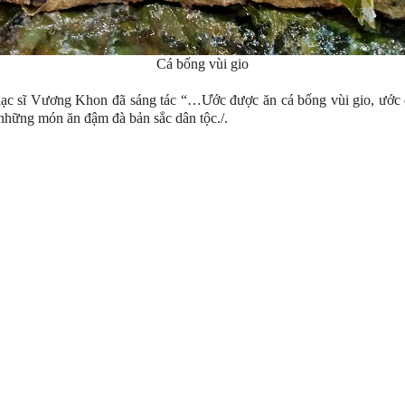
Cá bống vùi gio
nhạc sĩ Vương Khon đã sáng tác “…Ước được ăn cá bống vùi gio, ướ
những món ăn đậm đà bản sắc dân tộc./.