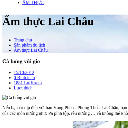
ẨM THỰC
Ẩm thực Lai Châu
Trang chủ
Sản phẩm du lịch
Ẩm thực Lai Châu
Cá bống vùi gio
15/10/2012
0 Bình luận
1881 Lượt xem
Lượt thích
Nếu bạn có dịp đến với bản Vàng Pheo - Phong Thổ - Lai Châu, bạn s
của các món nướng như: Pa pỉnh tộp, rêu nướng … và không thể khô