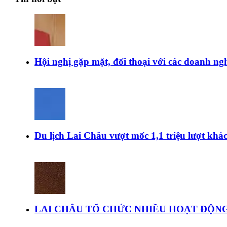
Hội nghị gặp mặt, đối thoại với các doanh ngh
Du lịch Lai Châu vượt mốc 1,1 triệu lượt kh
LAI CHÂU TỔ CHỨC NHIỀU HOẠT ĐỘNG