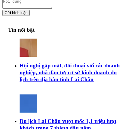
Gửi bình luận
Tin nổi bật
Hội nghị gặp mặt, đối thoại với các doanh
nghiệp, nhà đầu tư; cơ sở kinh doanh du
lịch trên địa bàn tỉnh Lai Châu
Du lịch Lai Châu vượt mốc 1,1 triệu lượt
khách trong 7 tháng đầu năm