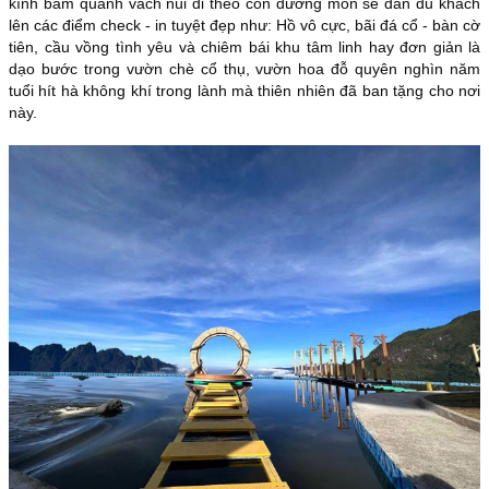
kính bám quanh vách núi đi theo con đường mòn sẽ dẫn du khách
lên các điểm check - in tuyệt đẹp như: Hồ vô cực, bãi đá cổ - bàn cờ
tiên, cầu vồng tình yêu và chiêm bái khu tâm linh hay đơn giản là
dạo bước trong vườn chè cổ thụ, vườn hoa đỗ quyên nghìn năm
tuổi hít hà không khí trong lành mà thiên nhiên đã ban tặng cho nơi
này.