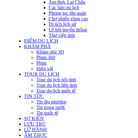
Ẩm thực Lai Châu
Các bản du lịch
Phong tục tập quán
Chợ phiên vùng cao
Di tích lịch sử
Lễ hội truyền thống
Thư viện ảnh
ĐIỂM DU LỊCH
KHÁM PHÁ
Khám phá 3D
Phim 360
Phim
Hiện vật
TOUR DU LỊCH
Tour du lịch nội tỉnh
Tour du lịch liên tỉnh
Tour du lịch quốc tế
TIN TỨC
Tin địa phương
Tin trong nước
Tin quốc tế
SỰ KIỆN
LƯU TRÚ
LỮ HÀNH
ẨM THỰC