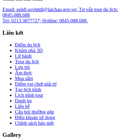
Email: pqldl.sovhttdl@laichau.gov.vn; Tư vấn tour du lịch:
0845.088.688
Tel: 0213.3877727; Hotline: 0845.088.688.
Liên kết
Điểm du lịch
Khám phá 3D
Lữ hành
Tour du lịch
Lưu trú
Ẩm thực
Mua sắm
Điểm vui chơi giải trí
Tạo lịch trình
Lịch trình tour
Danh bạ
Liên hệ
Câu hỏi thường gặp
Điều khoản sử dụng
Chính sách bảo mật
Gallery