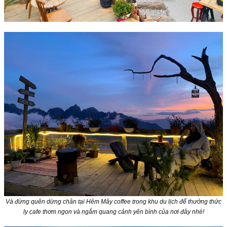
Và đừng quên dừng chân tại Hẻm Mây coffee trong khu du lịch để thưởng thức
ly cafe thơm ngon và ngắm quang cảnh yên bình của nơi đây nhé!