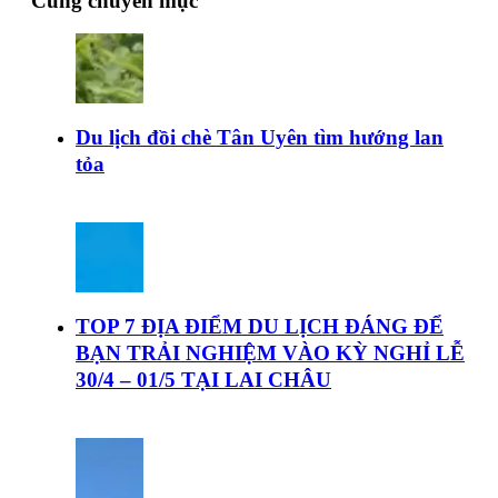
Cùng chuyên mục
Du lịch đồi chè Tân Uyên tìm hướng lan
tỏa
TOP 7 ĐỊA ĐIỂM DU LỊCH ĐÁNG ĐỂ
BẠN TRẢI NGHIỆM VÀO KỲ NGHỈ LỄ
30/4 – 01/5 TẠI LAI CHÂU