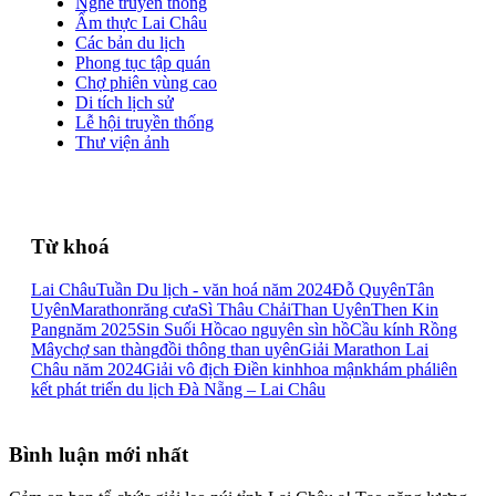
Nghề truyền thống
Ẩm thực Lai Châu
Các bản du lịch
Phong tục tập quán
Chợ phiên vùng cao
Di tích lịch sử
Lễ hội truyền thống
Thư viện ảnh
Từ khoá
Lai Châu
Tuần Du lịch - văn hoá năm 2024
Đỗ Quyên
Tân
Uyên
Marathon
răng cưa
Sì Thâu Chải
Than Uyên
Then Kin
Pang
năm 2025
Sin Suối Hồ
cao nguyên sìn hồ
Cầu kính Rồng
Mây
chợ san thàng
đồi thông than uyên
Giải Marathon Lai
Châu năm 2024
Giải vô địch Điền kinh
hoa mận
khám phá
liên
kết phát triển du lịch Đà Nẵng – Lai Châu
Bình luận mới nhất