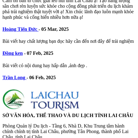
Cảm on ban tổ chức giải leo núi tỉnh Lai Châu ạ! Tạo năng lượng
sân chơi rèn luyện sức khỏe cho cộng đồng phát triển du lịch khám
phá trải nghiệm thật tuyệt vời ạ! Xin chúc lãnh đạo luôn mạnh khỏe
hạnh phúc và cống hiến nhiều hơn nữa ạ!
Hoàng Tiến Đức
-
05 Mar, 2025
Bài viết hay chất lượng bạn đọc hãy cần đến nơi đây để trải nghiệm
Đồng ken
-
07 Feb, 2025
Bài viết có nội dung hay hấp dẫn ,ảnh đẹp .
Trần Long
-
06 Feb, 2025
SỞ VĂN HÓA, THỂ THAO VÀ DU LỊCH TỈNH LAI CHÂU
Phòng Quản lý Du lịch - Tầng 6, Nhà D, Khu Trung tâm hành
chính chính trị tỉnh Lai Châu, phường Tân Phong, thành phố Lai
Châu, tỉnh Lai Châu