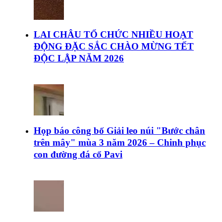
LAI CHÂU TỔ CHỨC NHIỀU HOẠT
ĐỘNG ĐẶC SẮC CHÀO MỪNG TẾT
ĐỘC LẬP NĂM 2026
Họp báo công bố Giải leo núi "Bước chân
trên mây" mùa 3 năm 2026 – Chinh phục
con đường đá cổ Pavi