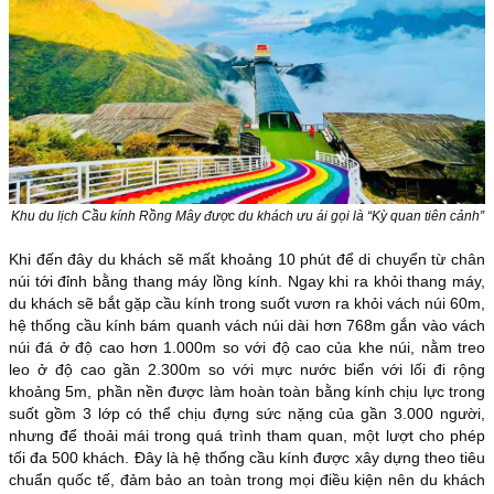
Khu du lịch Cầu kính Rồng Mây được du khách ưu ái gọi là “Kỳ quan tiên cảnh”
Khi đến đây du khách sẽ mất khoảng 10 phút để di chuyển từ chân
núi tới đỉnh bằng thang máy lồng kính. Ngay khi ra khỏi thang máy,
du khách
sẽ bắt gặp cầu kính trong suốt vươn ra khỏi vách núi 60m,
hệ thống cầu kính bám quanh vách núi dài hơn 768m gắn vào vách
núi đá ở độ cao hơn 1.000m so với độ cao của khe núi, nằm treo
leo ở độ cao gần 2.300m so với mực nước biển với
lối đi rộng
khoảng 5m, phần nền được làm hoàn toàn bằng kính chịu lực trong
suốt gồm 3 lớp có thể chịu đựng sức nặng của gần 3.000 người,
nhưng để thoải mái trong quá trình tham quan, một lượt cho phép
tối đa 500 khách
. Đây là hệ thống cầu kính được xây dựng theo tiêu
chuẩn quốc tế, đảm bảo an toàn trong mọi điều kiện nên du khách