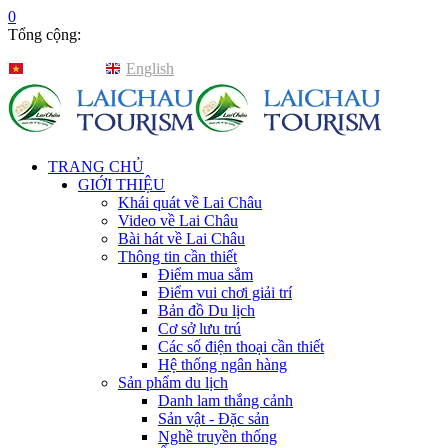
0
Tổng cộng:
Tiếng Việt
English
TRANG CHỦ
GIỚI THIỆU
Khái quát về Lai Châu
Video về Lai Châu
Bài hát về Lai Châu
Thông tin cần thiết
Điểm mua sắm
Điểm vui chơi giải trí
Bản đồ Du lịch
Cơ sở lưu trú
Các số điện thoại cần thiết
Hệ thống ngân hàng
Sản phẩm du lịch
Danh lam thắng cảnh
Sản vật - Đặc sản
Nghề truyền thống