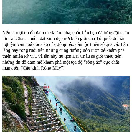
Nếu là một tín đồ đam mê khám phá, chắc hẳn bạn đã từng đặt chân
tới Lai Châu - miền đất xinh đẹp nơi biên giới của Tổ quốc để trải
nghiệm văn hoá độc đáo của đồng bào dân tộc thiểu số qua các bản
làng hay rong ruổi trên những cung đường uốn lượn để khám phá
thiên nhiên kỳ vĩ... và lần này du lịch Lai Châu sẽ giới thiệu đến
những tín đồ đam mê khám phá một tọa độ “sống ảo” cực chất
mang tên “Cầu kính Rồng Mây”!