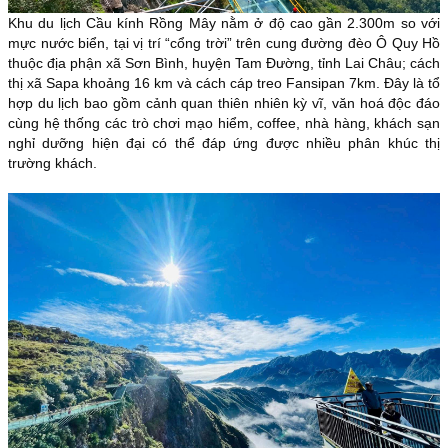
Khu du lịch Cầu kính Rồng Mây nằm ở độ cao gần 2.300m so với
mực nước biển, tại vị trí “cổng trời” trên cung đường đèo Ô Quy Hồ
thuộc địa phận xã Sơn Bình, huyện Tam Đường, tỉnh Lai Châu; cách
thị xã Sapa khoảng 16 km và cách cáp treo Fansipan 7km. Đây là tổ
hợp du lịch bao gồm cảnh quan thiên nhiên kỳ vĩ, văn hoá độc đáo
cùng hệ thống các trò chơi mạo hiểm, coffee, nhà hàng, khách sạn
nghỉ dưỡng hiện đại có thể đáp ứng được nhiều phân khúc thị
trường khách.