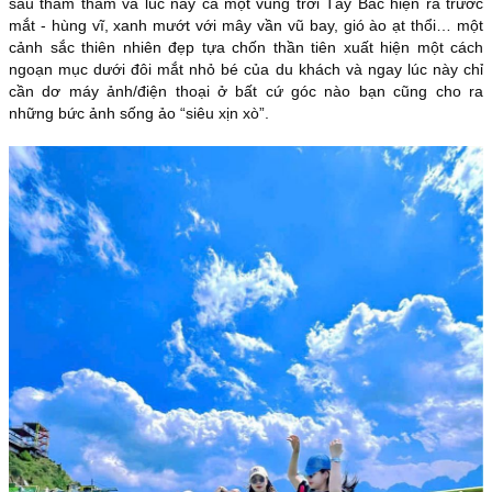
sâu thăm thẳm và lúc này cả một vùng trời Tây Bắc hiện ra trước
mắt - hùng vĩ, xanh mướt với mây vần vũ bay, gió ào ạt thổi… một
cảnh sắc thiên nhiên đẹp tựa chốn thần tiên xuất hiện một cách
ngoạn mục dưới đôi mắt nhỏ bé của du khách và ngay lúc này chỉ
cần dơ máy ảnh/điện thoại ở bất cứ góc nào bạn cũng cho ra
những bức ảnh sống ảo “siêu xịn xò”.