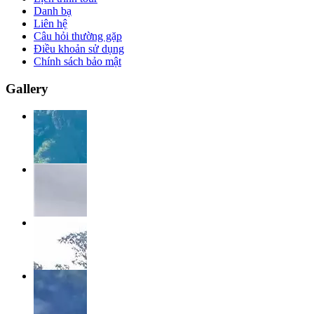
Danh bạ
Liên hệ
Câu hỏi thường gặp
Điều khoản sử dụng
Chính sách bảo mật
Gallery