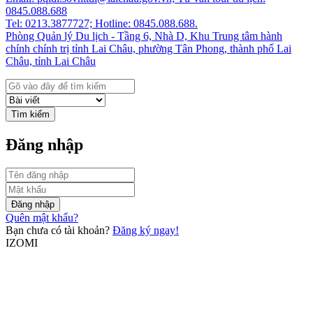
0845.088.688
Tel: 0213.3877727; Hotline: 0845.088.688.
Phòng Quản lý Du lịch - Tầng 6, Nhà D, Khu Trung tâm hành
chính chính trị tỉnh Lai Châu, phường Tân Phong, thành phố Lai
Châu, tỉnh Lai Châu
Tìm kiếm
Đăng nhập
Đăng nhập
Quên mật khẩu?
Bạn chưa có tài khoản?
Đăng ký ngay!
IZOMI