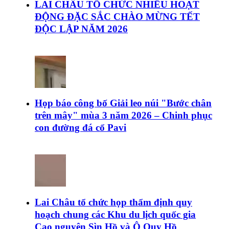
LAI CHÂU TỔ CHỨC NHIỀU HOẠT
ĐỘNG ĐẶC SẮC CHÀO MỪNG TẾT
ĐỘC LẬP NĂM 2026
Họp báo công bố Giải leo núi "Bước chân
trên mây" mùa 3 năm 2026 – Chinh phục
con đường đá cổ Pavi
Lai Châu tổ chức họp thẩm định quy
hoạch chung các Khu du lịch quốc gia
Cao nguyên Sìn Hồ và Ô Quy Hồ