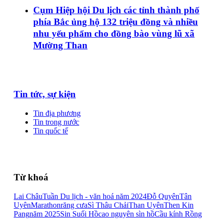
Cụm Hiệp hội Du lịch các tỉnh thành phố
phía Bắc ủng hộ 132 triệu đồng và nhiều
nhu yếu phẩm cho đồng bào vùng lũ xã
Mường Than
Tin tức, sự kiện
Tin địa phương
Tin trong nước
Tin quốc tế
Từ khoá
Lai Châu
Tuần Du lịch - văn hoá năm 2024
Đỗ Quyên
Tân
Uyên
Marathon
răng cưa
Sì Thâu Chải
Than Uyên
Then Kin
Pang
năm 2025
Sin Suối Hồ
cao nguyên sìn hồ
Cầu kính Rồng