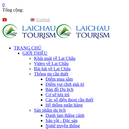
0
Tổng cộng:
Tiếng Việt
English
TRANG CHỦ
GIỚI THIỆU
Khái quát về Lai Châu
Video về Lai Châu
Bài hát về Lai Châu
Thông tin cần thiết
Điểm mua sắm
Điểm vui chơi giải trí
Bản đồ Du lịch
Cơ sở lưu trú
Các số điện thoại cần thiết
Hệ thống ngân hàng
Sản phẩm du lịch
Danh lam thắng cảnh
Sản vật - Đặc sản
Nghề truyền thống