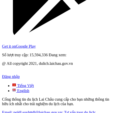
Get it on
Google Play
Số lượt truy cập:
15,594,336
Đang xem:
@ All copyright 2021, dulich.laichau.gov.vn
Đăng nhập
Tiếng Việt
English
Cổng thông tin du lịch Lai Châu cung cấp cho bạn những thông tin
hữu ích nhất cho trải nghiệm du lịch của bạn.
Email: pqldl.sovhttdl@laichau.gov.vn; Tư vấn tour du lịch: