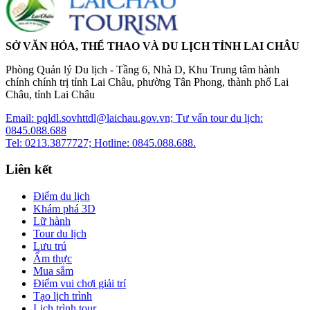
SỞ VĂN HÓA, THỂ THAO VÀ DU LỊCH TỈNH LAI CHÂU
Phòng Quản lý Du lịch - Tầng 6, Nhà D, Khu Trung tâm hành
chính chính trị tỉnh Lai Châu, phường Tân Phong, thành phố Lai
Châu, tỉnh Lai Châu
Email: pqldl.sovhttdl@laichau.gov.vn; Tư vấn tour du lịch:
0845.088.688
Tel: 0213.3877727; Hotline: 0845.088.688.
Liên kết
Điểm du lịch
Khám phá 3D
Lữ hành
Tour du lịch
Lưu trú
Ẩm thực
Mua sắm
Điểm vui chơi giải trí
Tạo lịch trình
Lịch trình tour