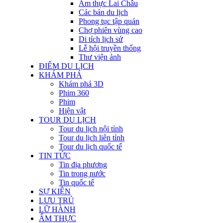
Ẩm thực Lai Châu
Các bản du lịch
Phong tục tập quán
Chợ phiên vùng cao
Di tích lịch sử
Lễ hội truyền thống
Thư viện ảnh
ĐIỂM DU LỊCH
KHÁM PHÁ
Khám phá 3D
Phim 360
Phim
Hiện vật
TOUR DU LỊCH
Tour du lịch nội tỉnh
Tour du lịch liên tỉnh
Tour du lịch quốc tế
TIN TỨC
Tin địa phương
Tin trong nước
Tin quốc tế
SỰ KIỆN
LƯU TRÚ
LỮ HÀNH
ẨM THỰC