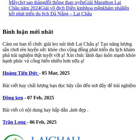
Mây
chợ san thàng
đồi thông than uyên
Giải Marathon Lai
Châu năm 2024
Giải vô địch Điền kinh
hoa mận
khám phá
liên
kết phát triển du lịch Đà Nẵng – Lai Châu
Bình luận mới nhất
Cảm on ban tổ chức giải leo núi tỉnh Lai Châu ạ! Tạo năng lượng
sân chơi rèn luyện sức khỏe cho cộng đồng phát triển du lịch khám
phá trải nghiệm thật tuyệt vời ạ! Xin chúc lãnh đạo luôn mạnh khỏe
hạnh phúc và cống hiến nhiều hơn nữa ạ!
Hoàng Tiến Đức
-
05 Mar, 2025
Bài viết hay chất lượng bạn đọc hãy cần đến nơi đây để trải nghiệm
Đồng ken
-
07 Feb, 2025
Bài viết có nội dung hay hấp dẫn ,ảnh đẹp .
Trần Long
-
06 Feb, 2025