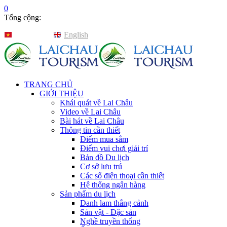
0
Tổng cộng:
Tiếng Việt
English
TRANG CHỦ
GIỚI THIỆU
Khái quát về Lai Châu
Video về Lai Châu
Bài hát về Lai Châu
Thông tin cần thiết
Điểm mua sắm
Điểm vui chơi giải trí
Bản đồ Du lịch
Cơ sở lưu trú
Các số điện thoại cần thiết
Hệ thống ngân hàng
Sản phẩm du lịch
Danh lam thắng cảnh
Sản vật - Đặc sản
Nghề truyền thống