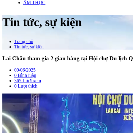
ẨM THỰC
Tin tức, sự kiện
Trang chủ
Tin tức, sự kiện
Lai Châu tham gia 2 gian hàng tại Hội chợ Du lịch 
09/06/2025
0 Bình luận
365 Lượt xem
0
Lượt thích