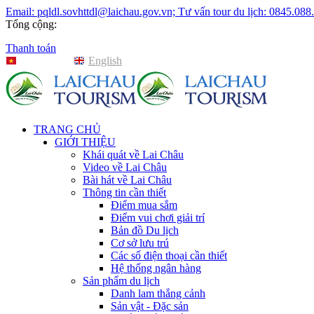
Email: pqldl.sovhttdl@laichau.gov.vn; Tư vấn tour du lịch: 0845.088
Tổng cộng:
Thanh toán
Tiếng Việt
English
TRANG CHỦ
GIỚI THIỆU
Khái quát về Lai Châu
Video về Lai Châu
Bài hát về Lai Châu
Thông tin cần thiết
Điểm mua sắm
Điểm vui chơi giải trí
Bản đồ Du lịch
Cơ sở lưu trú
Các số điện thoại cần thiết
Hệ thống ngân hàng
Sản phẩm du lịch
Danh lam thắng cảnh
Sản vật - Đặc sản