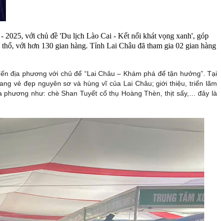
 2025, với chủ đề 'Du lịch Lào Cai - Kết nối khát vọng xanh', góp
nh thổ, với hơn 130 gian hàng. Tỉnh Lai Châu đã tham gia 02 gian hàng
 đến địa phương với chủ để “Lai Châu – Khám phá để tận hưởng”. Tại
ang vẻ đẹp nguyên sơ và hùng vĩ của Lai Châu; giới thiệu, triển lãm
địa phương như: chè Shan Tuyết cổ thụ Hoàng Thèn, thịt sấy,… đây là