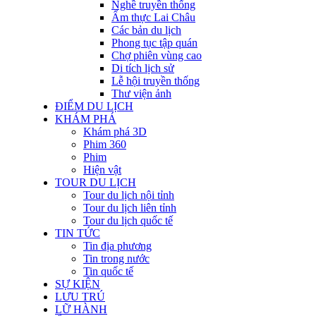
Nghề truyền thống
Ẩm thực Lai Châu
Các bản du lịch
Phong tục tập quán
Chợ phiên vùng cao
Di tích lịch sử
Lễ hội truyền thống
Thư viện ảnh
ĐIỂM DU LỊCH
KHÁM PHÁ
Khám phá 3D
Phim 360
Phim
Hiện vật
TOUR DU LỊCH
Tour du lịch nội tỉnh
Tour du lịch liên tỉnh
Tour du lịch quốc tế
TIN TỨC
Tin địa phương
Tin trong nước
Tin quốc tế
SỰ KIỆN
LƯU TRÚ
LỮ HÀNH