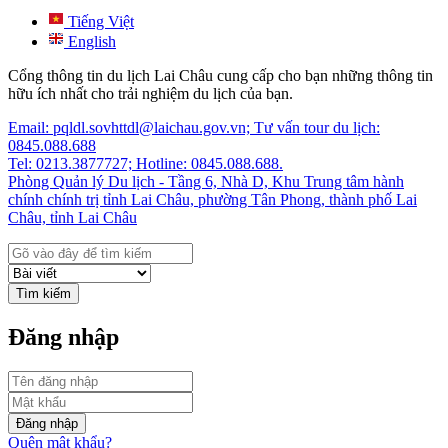
Tiếng Việt
English
Cổng thông tin du lịch Lai Châu cung cấp cho bạn những thông tin
hữu ích nhất cho trải nghiệm du lịch của bạn.
Email: pqldl.sovhttdl@laichau.gov.vn; Tư vấn tour du lịch:
0845.088.688
Tel: 0213.3877727; Hotline: 0845.088.688.
Phòng Quản lý Du lịch - Tầng 6, Nhà D, Khu Trung tâm hành
chính chính trị tỉnh Lai Châu, phường Tân Phong, thành phố Lai
Châu, tỉnh Lai Châu
Tìm kiếm
Đăng nhập
Đăng nhập
Quên mật khẩu?