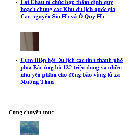
Lai Châu tổ chức họp thẩm định quy
hoạch chung các Khu du lịch quốc gia
Cao nguyên Sìn Hồ và Ô Quy Hồ
Cụm Hiệp hội Du lịch các tỉnh thành phố
phía Bắc ủng hộ 132 triệu đồng và nhiều
nhu yếu phẩm cho đồng bào vùng lũ xã
Mường Than
Cùng chuyên mục