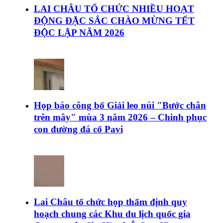
LAI CHÂU TỔ CHỨC NHIỀU HOẠT
ĐỘNG ĐẶC SẮC CHÀO MỪNG TẾT
ĐỘC LẬP NĂM 2026
Họp báo công bố Giải leo núi "Bước chân
trên mây" mùa 3 năm 2026 – Chinh phục
con đường đá cổ Pavi
Lai Châu tổ chức họp thẩm định quy
hoạch chung các Khu du lịch quốc gia