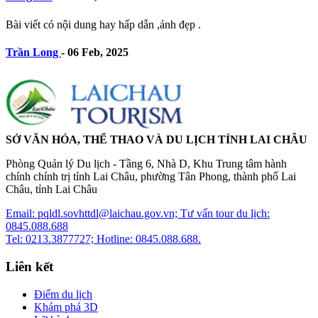
Bài viết có nội dung hay hấp dẫn ,ảnh đẹp .
Trần Long
-
06 Feb, 2025
SỞ VĂN HÓA, THỂ THAO VÀ DU LỊCH TỈNH LAI CHÂU
Phòng Quản lý Du lịch - Tầng 6, Nhà D, Khu Trung tâm hành
chính chính trị tỉnh Lai Châu, phường Tân Phong, thành phố Lai
Châu, tỉnh Lai Châu
Email: pqldl.sovhttdl@laichau.gov.vn; Tư vấn tour du lịch:
0845.088.688
Tel: 0213.3877727; Hotline: 0845.088.688.
Liên kết
Điểm du lịch
Khám phá 3D