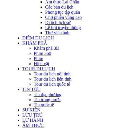
Ẩm thực Lai Châu
Các bản du lịch
Phong tục tập quán
Chợ phiên vùng cao
Di tích lịch sử
Lễ hội truyền thống
Thư viện ảnh
ĐIỂM DU LỊCH
KHÁM PHÁ
Khám phá 3D
Phim 360
Phim
Hiện vật
TOUR DU LỊCH
Tour du lịch nội tỉnh
Tour du lịch liên tỉnh
Tour du lịch quốc tế
TIN TỨC
Tin địa phương
Tin trong nước
Tin quốc tế
SỰ KIỆN
LƯU TRÚ
LỮ HÀNH
ẨM THỰC