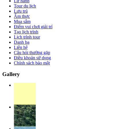
Lữ hành
Tour du lịch
Lưu trú
Ẩm thực
Mua sắm
Điểm vui chơi giải trí
Tạo lịch trình
Lịch trình tour
Danh bạ
Liên hệ
Câu hỏi thường gặp
Điều khoản sử dụng
Chính sách bảo mật
Gallery