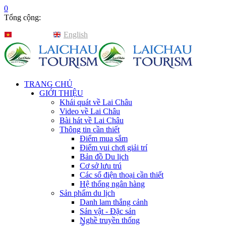
0
Tổng cộng:
Tiếng Việt
English
TRANG CHỦ
GIỚI THIỆU
Khái quát về Lai Châu
Video về Lai Châu
Bài hát về Lai Châu
Thông tin cần thiết
Điểm mua sắm
Điểm vui chơi giải trí
Bản đồ Du lịch
Cơ sở lưu trú
Các số điện thoại cần thiết
Hệ thống ngân hàng
Sản phẩm du lịch
Danh lam thắng cảnh
Sản vật - Đặc sản
Nghề truyền thống