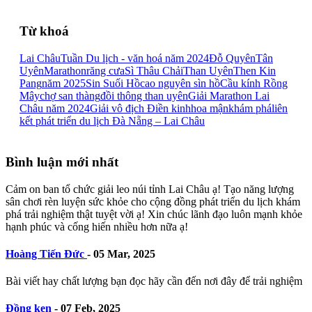
Từ khoá
Lai Châu
Tuần Du lịch - văn hoá năm 2024
Đỗ Quyên
Tân
Uyên
Marathon
răng cưa
Sì Thâu Chải
Than Uyên
Then Kin
Pang
năm 2025
Sin Suối Hồ
cao nguyên sìn hồ
Cầu kính Rồng
Mây
chợ san thàng
đồi thông than uyên
Giải Marathon Lai
Châu năm 2024
Giải vô địch Điền kinh
hoa mận
khám phá
liên
kết phát triển du lịch Đà Nẵng – Lai Châu
Bình luận mới nhất
Cảm on ban tổ chức giải leo núi tỉnh Lai Châu ạ! Tạo năng lượng
sân chơi rèn luyện sức khỏe cho cộng đồng phát triển du lịch khám
phá trải nghiệm thật tuyệt vời ạ! Xin chúc lãnh đạo luôn mạnh khỏe
hạnh phúc và cống hiến nhiều hơn nữa ạ!
Hoàng Tiến Đức
-
05 Mar, 2025
Bài viết hay chất lượng bạn đọc hãy cần đến nơi đây để trải nghiệm
Đồng ken
-
07 Feb, 2025