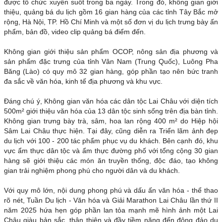
được tổ chức xuyên suốt trong ba ngày. Trong đó, không gian giới
thiệu, quảng bá du lịch gồm 16 gian hàng của các tỉnh Tây Bắc mở
rộng, Hà Nội, TP. Hồ Chí Minh và một số đơn vị du lịch trưng bày ấn
phẩm, bản đồ, video clip quảng bá điểm đến.
Không gian giới thiệu sản phẩm OCOP, nông sản địa phương và
sản phẩm đặc trưng của tỉnh Vân Nam (Trung Quốc), Luông Pha
Băng (Lào) có quy mô 32 gian hàng, góp phần tạo nên bức tranh
đa sắc về văn hóa, kinh tế địa phương và khu vực.
Đáng chú ý, Không gian văn hóa các dân tộc Lai Châu với diện tích
500m² giới thiệu văn hóa của 13 dân tộc sinh sống trên địa bàn tỉnh.
Không gian trưng bày trà, sâm, hoa lan rộng 400 m² do Hiệp hội
Sâm Lai Châu thực hiện. Tại đây, cũng diễn ra Triển lãm ảnh đẹp
du lịch với 100 - 200 tác phẩm phục vụ du khách. Bên cạnh đó, khu
vực ẩm thực dân tộc và ẩm thực đường phố với tổng cộng 30 gian
hàng sẽ giới thiệu các món ăn truyền thống, độc đáo, tạo không
gian trải nghiệm phong phú cho người dân và du khách.
Với quy mô lớn, nội dung phong phú và dấu ấn văn hóa - thể thao
rõ nét, Tuần Du lịch - Văn hóa và Giải Marathon Lai Châu lần thứ II
năm 2025 hứa hẹn góp phần lan tỏa mạnh mẽ hình ảnh một Lai
Châu giàu bản sắc, thân thiện và đầy tiềm năng đến đông đảo du