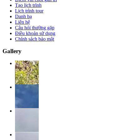
Tạo lịch trình
Lịch trình tour
Danh bạ
Liên hệ
Câu hỏi thường gặp
Điều khoản sử dụng
Chính sách bảo mật
Gallery