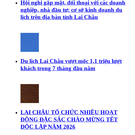
Hội nghị gặp mặt, đối thoại với các doanh
nghiệp, nhà đầu tư; cơ sở kinh doanh du
lịch trên địa bàn tỉnh Lai Châu
Du lịch Lai Châu vượt mốc 1,1 triệu lượt
khách trong 7 tháng đầu năm
LAI CHÂU TỔ CHỨC NHIỀU HOẠT
ĐỘNG ĐẶC SẮC CHÀO MỪNG TẾT
ĐỘC LẬP NĂM 2026