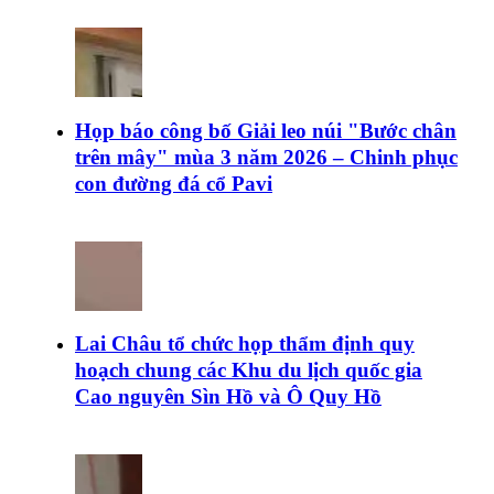
Họp báo công bố Giải leo núi "Bước chân
trên mây" mùa 3 năm 2026 – Chinh phục
con đường đá cổ Pavi
Lai Châu tổ chức họp thẩm định quy
hoạch chung các Khu du lịch quốc gia
Cao nguyên Sìn Hồ và Ô Quy Hồ