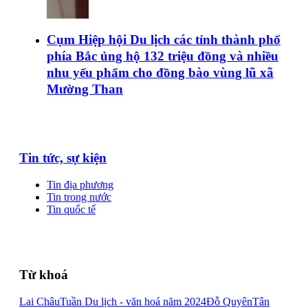
Cụm Hiệp hội Du lịch các tỉnh thành phố
phía Bắc ủng hộ 132 triệu đồng và nhiều
nhu yếu phẩm cho đồng bào vùng lũ xã
Mường Than
Tin tức, sự kiện
Tin địa phương
Tin trong nước
Tin quốc tế
Từ khoá
Lai Châu
Tuần Du lịch - văn hoá năm 2024
Đỗ Quyên
Tân