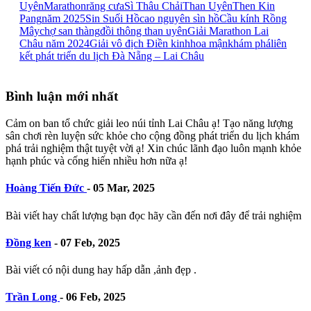
Uyên
Marathon
răng cưa
Sì Thâu Chải
Than Uyên
Then Kin
Pang
năm 2025
Sin Suối Hồ
cao nguyên sìn hồ
Cầu kính Rồng
Mây
chợ san thàng
đồi thông than uyên
Giải Marathon Lai
Châu năm 2024
Giải vô địch Điền kinh
hoa mận
khám phá
liên
kết phát triển du lịch Đà Nẵng – Lai Châu
Bình luận mới nhất
Cảm on ban tổ chức giải leo núi tỉnh Lai Châu ạ! Tạo năng lượng
sân chơi rèn luyện sức khỏe cho cộng đồng phát triển du lịch khám
phá trải nghiệm thật tuyệt vời ạ! Xin chúc lãnh đạo luôn mạnh khỏe
hạnh phúc và cống hiến nhiều hơn nữa ạ!
Hoàng Tiến Đức
-
05 Mar, 2025
Bài viết hay chất lượng bạn đọc hãy cần đến nơi đây để trải nghiệm
Đồng ken
-
07 Feb, 2025
Bài viết có nội dung hay hấp dẫn ,ảnh đẹp .
Trần Long
-
06 Feb, 2025