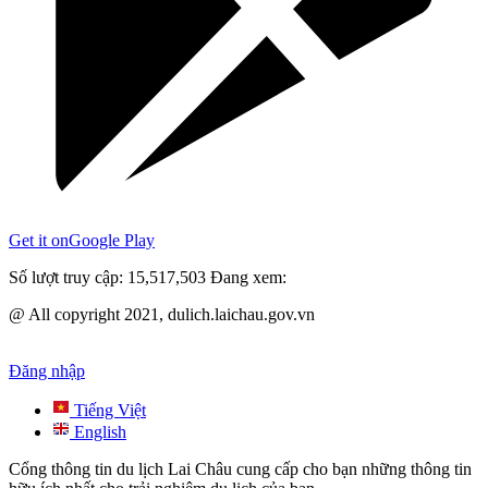
Get it on
Google Play
Số lượt truy cập:
15,517,503
Đang xem:
@ All copyright 2021, dulich.laichau.gov.vn
Đăng nhập
Tiếng Việt
English
Cổng thông tin du lịch Lai Châu cung cấp cho bạn những thông tin