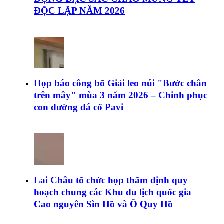
ĐỘC LẬP NĂM 2026
Họp báo công bố Giải leo núi "Bước chân
trên mây" mùa 3 năm 2026 – Chinh phục
con đường đá cổ Pavi
Lai Châu tổ chức họp thẩm định quy
hoạch chung các Khu du lịch quốc gia
Cao nguyên Sìn Hồ và Ô Quy Hồ