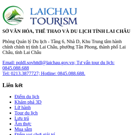
SỞ VĂN HÓA, THỂ THAO VÀ DU LỊCH TỈNH LAI CHÂU
Phòng Quản lý Du lịch - Tầng 6, Nhà D, Khu Trung tâm hành
chính chính trị tỉnh Lai Châu, phường Tân Phong, thành phố Lai
Châu, tỉnh Lai Châu
Email: pqldl.sovhttdl@laichau.gov.vn; Tư vấn tour du lịch:
0845.088.688
Tel: 0213.3877727; Hotline: 0845.088.688.
Liên kết
Điểm du lịch
Khám phá 3D
Lữ hành
Tour du lịch
Lưu trú
Ẩm thực
Mua sắm
Điểm vui chơi giải trí