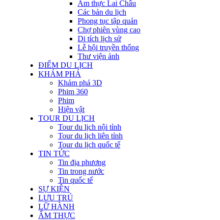
Ẩm thực Lai Châu
Các bản du lịch
Phong tục tập quán
Chợ phiên vùng cao
Di tích lịch sử
Lễ hội truyền thống
Thư viện ảnh
ĐIỂM DU LỊCH
KHÁM PHÁ
Khám phá 3D
Phim 360
Phim
Hiện vật
TOUR DU LỊCH
Tour du lịch nội tỉnh
Tour du lịch liên tỉnh
Tour du lịch quốc tế
TIN TỨC
Tin địa phương
Tin trong nước
Tin quốc tế
SỰ KIỆN
LƯU TRÚ
LỮ HÀNH
ẨM THỰC