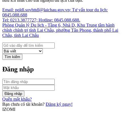
hữu ích nhất cho trải nghiệm du lịch của bạn.
Email: pqldl.sovhttdl@laichau.gov.vn; Tư vấn tour du lịch:
0845.088.688
Tel: 0213.3877727; Hotline: 0845.088.688.
Phòng Quản lý Du lịch - Tầng 6, Nhà D, Khu Trung tâm hành
chính chính trị tỉnh Lai Châu, phường Tân Phong, thành phố Lai
Châu, tỉnh Lai Châu
Tìm kiếm
Đăng nhập
Đăng nhập
Quên mật khẩu?
Bạn chưa có tài khoản?
Đăng ký ngay!
IZOMI