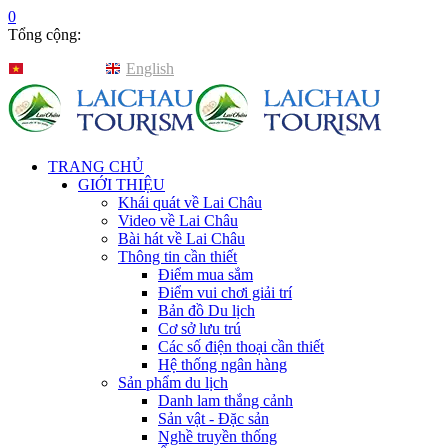
0
Tổng cộng:
Tiếng Việt
English
TRANG CHỦ
GIỚI THIỆU
Khái quát về Lai Châu
Video về Lai Châu
Bài hát về Lai Châu
Thông tin cần thiết
Điểm mua sắm
Điểm vui chơi giải trí
Bản đồ Du lịch
Cơ sở lưu trú
Các số điện thoại cần thiết
Hệ thống ngân hàng
Sản phẩm du lịch
Danh lam thắng cảnh
Sản vật - Đặc sản
Nghề truyền thống