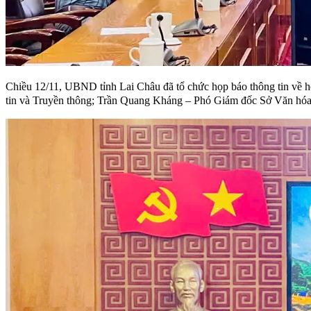
Chiều 12/11, UBND tỉnh Lai Châu đã tổ chức họp báo thông tin về
tin và Truyền thông; Trần Quang Kháng – Phó Giám đốc Sở Văn hóa, 