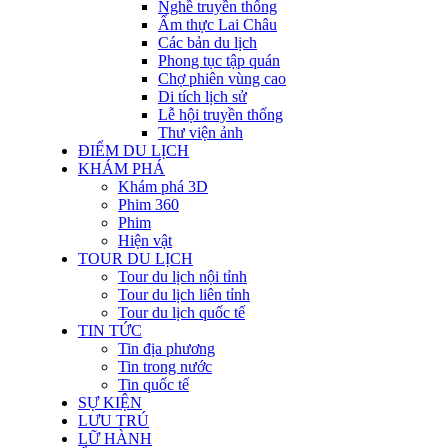
Nghề truyền thống
Ẩm thực Lai Châu
Các bản du lịch
Phong tục tập quán
Chợ phiên vùng cao
Di tích lịch sử
Lễ hội truyền thống
Thư viện ảnh
ĐIỂM DU LỊCH
KHÁM PHÁ
Khám phá 3D
Phim 360
Phim
Hiện vật
TOUR DU LỊCH
Tour du lịch nội tỉnh
Tour du lịch liên tỉnh
Tour du lịch quốc tế
TIN TỨC
Tin địa phương
Tin trong nước
Tin quốc tế
SỰ KIỆN
LƯU TRÚ
LỮ HÀNH