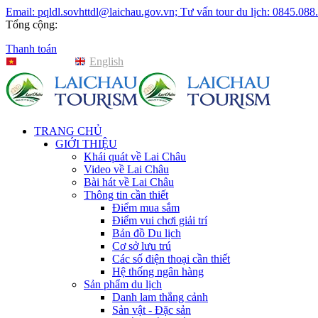
Email: pqldl.sovhttdl@laichau.gov.vn; Tư vấn tour du lịch: 0845.088
Tổng cộng:
Thanh toán
Tiếng Việt
English
TRANG CHỦ
GIỚI THIỆU
Khái quát về Lai Châu
Video về Lai Châu
Bài hát về Lai Châu
Thông tin cần thiết
Điểm mua sắm
Điểm vui chơi giải trí
Bản đồ Du lịch
Cơ sở lưu trú
Các số điện thoại cần thiết
Hệ thống ngân hàng
Sản phẩm du lịch
Danh lam thắng cảnh
Sản vật - Đặc sản