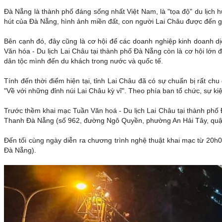
Đà Nẵng là thành phố đáng sống nhất Việt Nam, là "tọa độ" du lịch 
hút của Đà Nẵng, hình ảnh miền đất, con người Lai Châu được đến g
Bên cạnh đó, đây cũng là cơ hội để các doanh nghiệp kinh doanh dị
Văn hóa - Du lịch Lai Châu tại thành phố Đà Nẵng còn là cơ hội lớn 
dân tộc mình đến du khách trong nước và quốc tế.
Tính đến thời điểm hiện tại, tỉnh Lai Châu đã có sự chuẩn bị rất
"Về với những đỉnh núi Lai Châu kỳ vĩ". Theo phía ban tổ chức, sự k
Trước thềm khai mạc Tuần Văn hoá - Du lịch Lai Châu tại thành phố 
Thanh Đà Nẵng (số 962, đường Ngô Quyền, phường An Hải Tây, quậ
Đến tối cùng ngày diễn ra chương trình nghệ thuật khai mạc từ 2
Đà Nẵng).