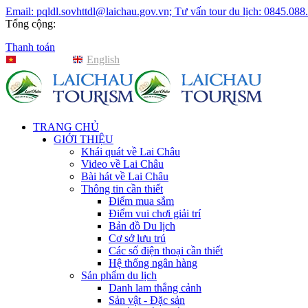
Email: pqldl.sovhttdl@laichau.gov.vn; Tư vấn tour du lịch: 0845.088
Tổng cộng:
Thanh toán
Tiếng Việt
English
TRANG CHỦ
GIỚI THIỆU
Khái quát về Lai Châu
Video về Lai Châu
Bài hát về Lai Châu
Thông tin cần thiết
Điểm mua sắm
Điểm vui chơi giải trí
Bản đồ Du lịch
Cơ sở lưu trú
Các số điện thoại cần thiết
Hệ thống ngân hàng
Sản phẩm du lịch
Danh lam thắng cảnh
Sản vật - Đặc sản