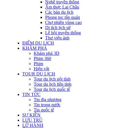
Nghề truyền thống
Ẩm thực Lai Châu
Các bản du lịch
Phong tục tập quán
Chợ phiên vùng cao
Di tích lịch sử
Lễ hội truyền thống
Thư viện ảnh
ĐIỂM DU LỊCH
KHÁM PHÁ
Khám phá 3D
Phim 360
Phim
Hiện vật
TOUR DU LỊCH
Tour du lịch nội tỉnh
Tour du lịch liên tỉnh
Tour du lịch quốc tế
TIN TỨC
Tin địa phương
Tin trong nước
Tin quốc tế
SỰ KIỆN
LƯU TRÚ
LỮ HÀNH