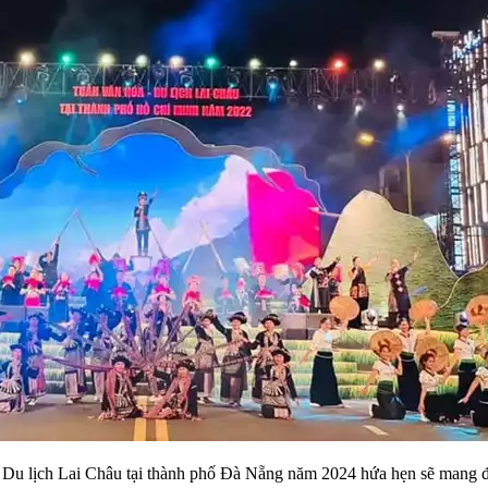
 Du lịch Lai Châu tại thành phố Đà Nẵng năm 2024 hứa hẹn sẽ mang đế