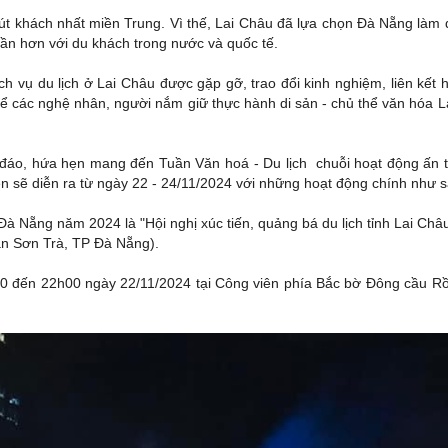
hút khách nhất miền Trung. Vì thế, Lai Châu đã lựa chọn Đà Nẵng làm
ần hơn với du khách trong nước và quốc tế.
ch vụ du lịch ở Lai Châu được gặp gỡ, trao đổi kinh nghiệm, liên kết
để các nghệ nhân, người nắm giữ thực hành di sản - chủ thể văn hóa Lai
 chu đáo, hứa hẹn mang đến Tuần Văn hoá - Du lịch chuỗi hoạt động ấ
iện sẽ diễn ra từ ngày 22 - 24/11/2024 với những hoạt động chính như s
Đà Nẵng năm 2024 là "Hội nghị xúc tiến, quảng bá du lịch tỉnh Lai C
n Sơn Trà, TP Đà Nẵng).
0h00 đến 22h00 ngày 22/11/2024 tại Công viên phía Bắc bờ Đông cầu 