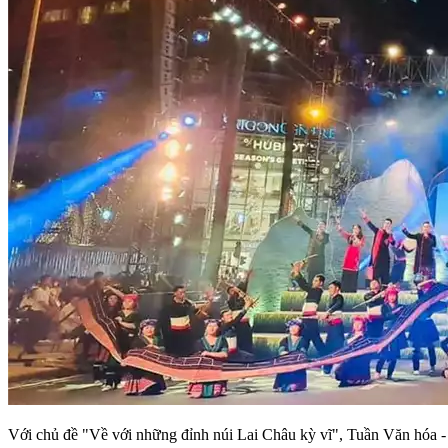
Với chủ đề "Về với những đỉnh núi Lai Châu kỳ vĩ", Tuần Văn hóa -