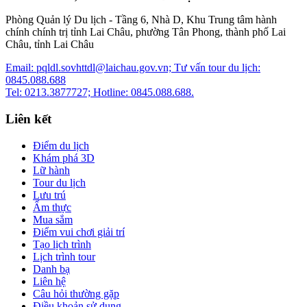
Phòng Quản lý Du lịch - Tầng 6, Nhà D, Khu Trung tâm hành
chính chính trị tỉnh Lai Châu, phường Tân Phong, thành phố Lai
Châu, tỉnh Lai Châu
Email: pqldl.sovhttdl@laichau.gov.vn; Tư vấn tour du lịch:
0845.088.688
Tel: 0213.3877727; Hotline: 0845.088.688.
Liên kết
Điểm du lịch
Khám phá 3D
Lữ hành
Tour du lịch
Lưu trú
Ẩm thực
Mua sắm
Điểm vui chơi giải trí
Tạo lịch trình
Lịch trình tour
Danh bạ
Liên hệ
Câu hỏi thường gặp
Điều khoản sử dụng