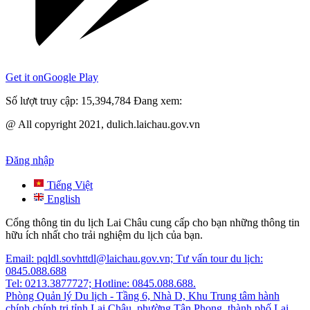
Get it on
Google Play
Số lượt truy cập:
15,394,784
Đang xem:
@ All copyright 2021, dulich.laichau.gov.vn
Đăng nhập
Tiếng Việt
English
Cổng thông tin du lịch Lai Châu cung cấp cho bạn những thông tin
hữu ích nhất cho trải nghiệm du lịch của bạn.
Email: pqldl.sovhttdl@laichau.gov.vn; Tư vấn tour du lịch:
0845.088.688
Tel: 0213.3877727; Hotline: 0845.088.688.
Phòng Quản lý Du lịch - Tầng 6, Nhà D, Khu Trung tâm hành
chính chính trị tỉnh Lai Châu, phường Tân Phong, thành phố Lai