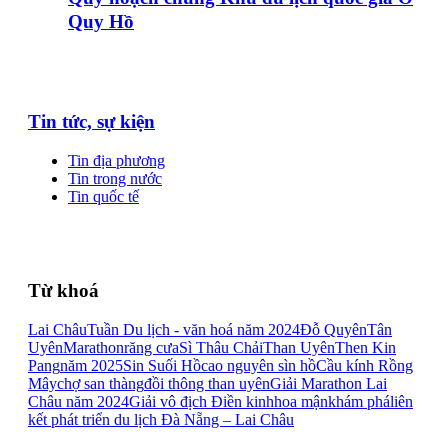
Quy Hồ
Tin tức, sự kiện
Tin địa phương
Tin trong nước
Tin quốc tế
Từ khoá
Lai Châu
Tuần Du lịch - văn hoá năm 2024
Đỗ Quyên
Tân
Uyên
Marathon
răng cưa
Sì Thâu Chải
Than Uyên
Then Kin
Pang
năm 2025
Sin Suối Hồ
cao nguyên sìn hồ
Cầu kính Rồng
Mây
chợ san thàng
đồi thông than uyên
Giải Marathon Lai
Châu năm 2024
Giải vô địch Điền kinh
hoa mận
khám phá
liên
kết phát triển du lịch Đà Nẵng – Lai Châu