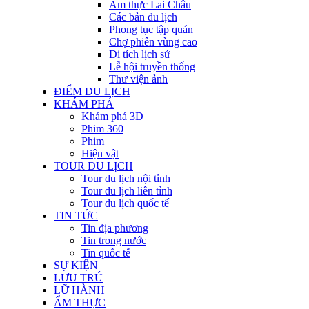
Ẩm thực Lai Châu
Các bản du lịch
Phong tục tập quán
Chợ phiên vùng cao
Di tích lịch sử
Lễ hội truyền thống
Thư viện ảnh
ĐIỂM DU LỊCH
KHÁM PHÁ
Khám phá 3D
Phim 360
Phim
Hiện vật
TOUR DU LỊCH
Tour du lịch nội tỉnh
Tour du lịch liên tỉnh
Tour du lịch quốc tế
TIN TỨC
Tin địa phương
Tin trong nước
Tin quốc tế
SỰ KIỆN
LƯU TRÚ
LỮ HÀNH
ẨM THỰC