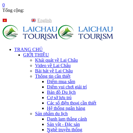
0
Tổng cộng:
Tiếng Việt
English
TRANG CHỦ
GIỚI THIỆU
Khái quát về Lai Châu
Video về Lai Châu
Bài hát về Lai Châu
Thông tin cần thiết
Điểm mua sắm
Điểm vui chơi giải trí
Bản đồ Du lịch
Cơ sở lưu trú
Các số điện thoại cần thiết
Hệ thống ngân hàng
Sản phẩm du lịch
Danh lam thắng cảnh
Sản vật - Đặc sản
Nghề truyền thống