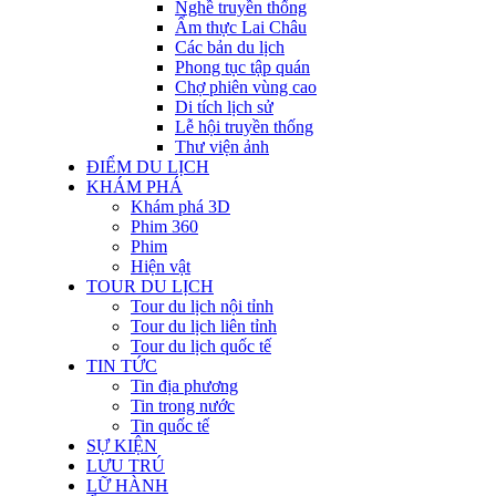
Nghề truyền thống
Ẩm thực Lai Châu
Các bản du lịch
Phong tục tập quán
Chợ phiên vùng cao
Di tích lịch sử
Lễ hội truyền thống
Thư viện ảnh
ĐIỂM DU LỊCH
KHÁM PHÁ
Khám phá 3D
Phim 360
Phim
Hiện vật
TOUR DU LỊCH
Tour du lịch nội tỉnh
Tour du lịch liên tỉnh
Tour du lịch quốc tế
TIN TỨC
Tin địa phương
Tin trong nước
Tin quốc tế
SỰ KIỆN
LƯU TRÚ
LỮ HÀNH