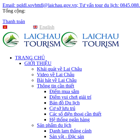
Email: pqldl.sovhttdl@laichau.gov.vn; Tư vấn tour du lịch: 0845.088
Tổng cộng:
Thanh toán
Tiếng Việt
English
TRANG CHỦ
GIỚI THIỆU
Khái quát về Lai Châu
Video về Lai Châu
Bài hát về Lai Châu
Thông tin cần thiết
Điểm mua sắm
Điểm vui chơi giải trí
Bản đồ Du lịch
Cơ sở lưu trú
Các số điện thoại cần thiết
Hệ thống ngân hàng
Sản phẩm du lịch
Danh lam thắng cảnh
Sản vật - Đặc sản