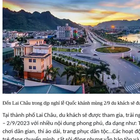
Đến Lai Châu trong dịp nghỉ lễ Quốc khánh mùng 2/9 du khách sẽ đượ
Tại thành phố Lai Châu, du khách sẽ được tham gia, trải 
– 2/9/2023 với nhiều nội dung phong phú, đa dạng như: Thi
chơi dân gian, thi áo dài, trang phục dân tộc…Các hoạt 
trẻ đang chuyển mình, rất sôi động nhưng vẫn bảo tồn và 