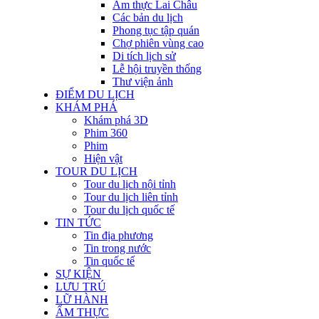
Ẩm thực Lai Châu
Các bản du lịch
Phong tục tập quán
Chợ phiên vùng cao
Di tích lịch sử
Lễ hội truyền thống
Thư viện ảnh
ĐIỂM DU LỊCH
KHÁM PHÁ
Khám phá 3D
Phim 360
Phim
Hiện vật
TOUR DU LỊCH
Tour du lịch nội tỉnh
Tour du lịch liên tỉnh
Tour du lịch quốc tế
TIN TỨC
Tin địa phương
Tin trong nước
Tin quốc tế
SỰ KIỆN
LƯU TRÚ
LỮ HÀNH
ẨM THỰC