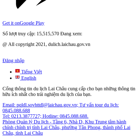
Get it on
Google Play
Số lượt truy cập:
15,515,570
Đang xem:
@ All copyright 2021, dulich.laichau.gov.vn
Đăng nhập
Tiếng Việt
English
Cổng thông tin du lịch Lai Châu cung cấp cho bạn những thông tin
hữu ích nhất cho trải nghiệm du lịch của bạn.
Email: pqldl.sovhttdl@laichau.gov.vn; Tư vấn tour du lịch:
0845.088.688
Tel: 0213.3877727; Hotline: 0845.088.688.
Phòng Quản lý Du lịch - Tầng 6, Nhà D, Khu Trung tâm hành
chính chính trị tỉnh Lai Châu, phường Tân Phong, thành phố Lai
Châu, tỉnh Lai Châu