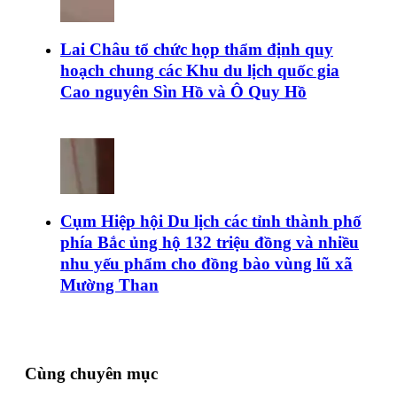
Lai Châu tổ chức họp thẩm định quy
hoạch chung các Khu du lịch quốc gia
Cao nguyên Sìn Hồ và Ô Quy Hồ
Cụm Hiệp hội Du lịch các tỉnh thành phố
phía Bắc ủng hộ 132 triệu đồng và nhiều
nhu yếu phẩm cho đồng bào vùng lũ xã
Mường Than
Cùng chuyên mục