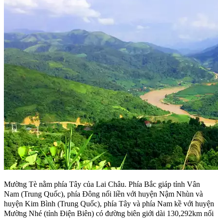
Mường Tè nằm phía Tây của Lai Châu. Phía Bắc giáp tỉnh Vân
Nam (Trung Quốc), phía Đông nối liền với huyện Nậm Nhùn và
huyện Kim Bình (Trung Quốc), phía Tây và phía Nam kề với huyện
Mường Nhé (tỉnh Điện Biên) có đường biên giới dài 130,292km nối