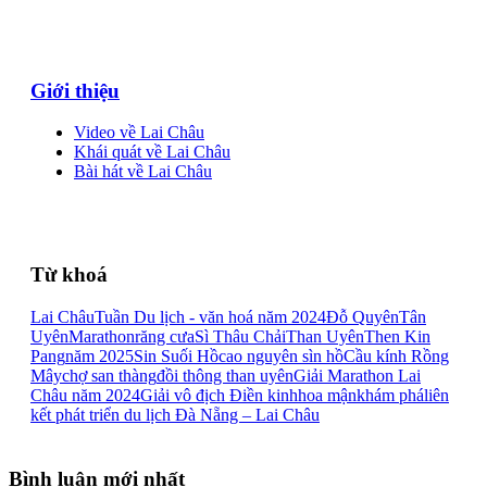
Giới thiệu
Video về Lai Châu
Khái quát về Lai Châu
Bài hát về Lai Châu
Từ khoá
Lai Châu
Tuần Du lịch - văn hoá năm 2024
Đỗ Quyên
Tân
Uyên
Marathon
răng cưa
Sì Thâu Chải
Than Uyên
Then Kin
Pang
năm 2025
Sin Suối Hồ
cao nguyên sìn hồ
Cầu kính Rồng
Mây
chợ san thàng
đồi thông than uyên
Giải Marathon Lai
Châu năm 2024
Giải vô địch Điền kinh
hoa mận
khám phá
liên
kết phát triển du lịch Đà Nẵng – Lai Châu
Bình luận mới nhất