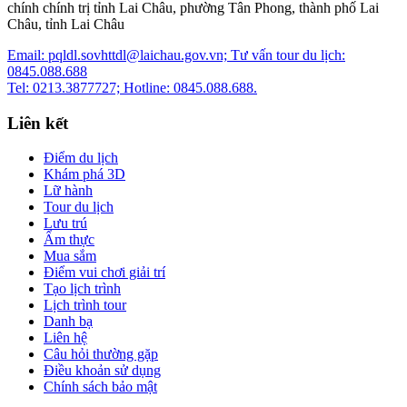
chính chính trị tỉnh Lai Châu, phường Tân Phong, thành phố Lai
Châu, tỉnh Lai Châu
Email: pqldl.sovhttdl@laichau.gov.vn; Tư vấn tour du lịch:
0845.088.688
Tel: 0213.3877727; Hotline: 0845.088.688.
Liên kết
Điểm du lịch
Khám phá 3D
Lữ hành
Tour du lịch
Lưu trú
Ẩm thực
Mua sắm
Điểm vui chơi giải trí
Tạo lịch trình
Lịch trình tour
Danh bạ
Liên hệ
Câu hỏi thường gặp
Điều khoản sử dụng
Chính sách bảo mật