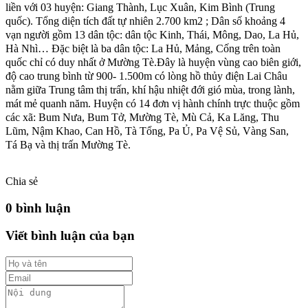
liền với 03 huyện: Giang Thành, Lục Xuân, Kim Bình (Trung
quốc). Tổng diện tích đất tự nhiên 2.700 km2 ; Dân số khoảng 4
vạn người gồm 13 dân tộc: dân tộc Kinh, Thái, Mông, Dao, La Hủ,
Hà Nhì… Đặc biệt là ba dân tộc: La Hủ, Mảng, Cống trên toàn
quốc chỉ có duy nhất ở Mường Tè.Đây là huyện vùng cao biên giới,
độ cao trung bình từ 900- 1.500m có lòng hồ thủy điện Lai Châu
nằm giữa Trung tâm thị trấn, khí hậu nhiệt đới gió mùa, trong lành,
mát mẻ quanh năm. Huyện có 14 đơn vị hành chính trực thuộc gồm
các xã: Bum Nưa, Bum Tở, Mường Tè, Mù Cả, Ka Lăng, Thu
Lũm, Nậm Khao, Can Hồ, Tà Tổng, Pa Ủ, Pa Vệ Sủ, Vàng San,
Tá Bạ và thị trấn Mường Tè.
Chia sẻ
0 bình luận
Viết bình luận của bạn