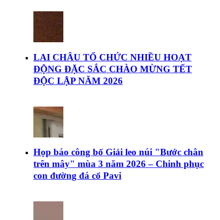
LAI CHÂU TỔ CHỨC NHIỀU HOẠT
ĐỘNG ĐẶC SẮC CHÀO MỪNG TẾT
ĐỘC LẬP NĂM 2026
Họp báo công bố Giải leo núi "Bước chân
trên mây" mùa 3 năm 2026 – Chinh phục
con đường đá cổ Pavi