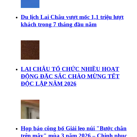
Du lịch Lai Châu vượt mốc 1,1 triệu lượt
khách trong 7 tháng đầu năm
LAI CHÂU TỔ CHỨC NHIỀU HOẠT
ĐỘNG ĐẶC SẮC CHÀO MỪNG TẾT
ĐỘC LẬP NĂM 2026
Họp báo công bố Giải leo núi "Bước chân
trên mây" mùa 3 năm 2026 – Chinh phục