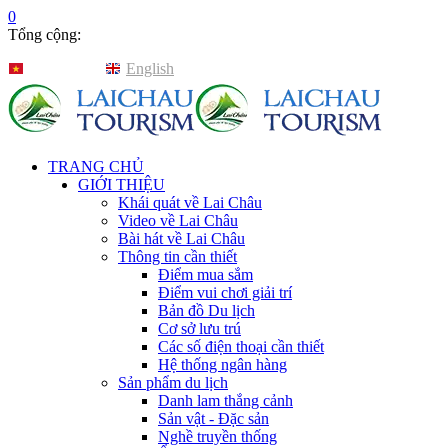
0
Tổng cộng:
Tiếng Việt
English
TRANG CHỦ
GIỚI THIỆU
Khái quát về Lai Châu
Video về Lai Châu
Bài hát về Lai Châu
Thông tin cần thiết
Điểm mua sắm
Điểm vui chơi giải trí
Bản đồ Du lịch
Cơ sở lưu trú
Các số điện thoại cần thiết
Hệ thống ngân hàng
Sản phẩm du lịch
Danh lam thắng cảnh
Sản vật - Đặc sản
Nghề truyền thống