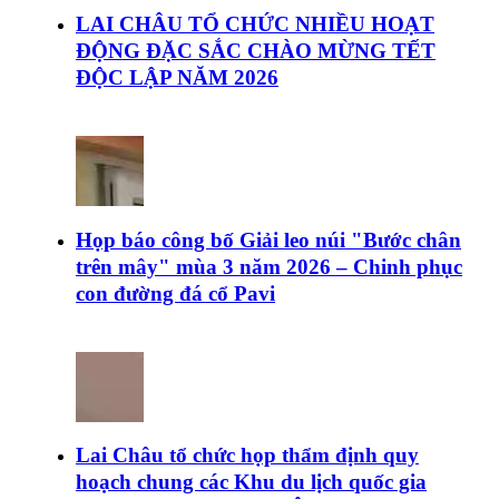
LAI CHÂU TỔ CHỨC NHIỀU HOẠT
ĐỘNG ĐẶC SẮC CHÀO MỪNG TẾT
ĐỘC LẬP NĂM 2026
Họp báo công bố Giải leo núi "Bước chân
trên mây" mùa 3 năm 2026 – Chinh phục
con đường đá cổ Pavi
Lai Châu tổ chức họp thẩm định quy
hoạch chung các Khu du lịch quốc gia