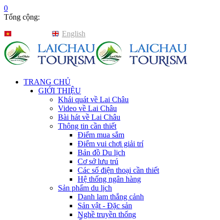
0
Tổng cộng:
Tiếng Việt
English
TRANG CHỦ
GIỚI THIỆU
Khái quát về Lai Châu
Video về Lai Châu
Bài hát về Lai Châu
Thông tin cần thiết
Điểm mua sắm
Điểm vui chơi giải trí
Bản đồ Du lịch
Cơ sở lưu trú
Các số điện thoại cần thiết
Hệ thống ngân hàng
Sản phẩm du lịch
Danh lam thắng cảnh
Sản vật - Đặc sản
Nghề truyền thống