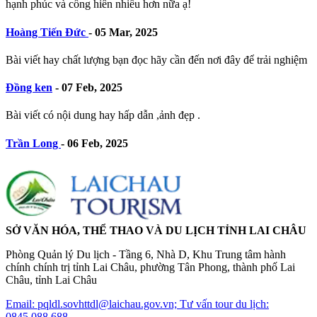
hạnh phúc và cống hiến nhiều hơn nữa ạ!
Hoàng Tiến Đức
-
05 Mar, 2025
Bài viết hay chất lượng bạn đọc hãy cần đến nơi đây để trải nghiệm
Đồng ken
-
07 Feb, 2025
Bài viết có nội dung hay hấp dẫn ,ảnh đẹp .
Trần Long
-
06 Feb, 2025
SỞ VĂN HÓA, THỂ THAO VÀ DU LỊCH TỈNH LAI CHÂU
Phòng Quản lý Du lịch - Tầng 6, Nhà D, Khu Trung tâm hành
chính chính trị tỉnh Lai Châu, phường Tân Phong, thành phố Lai
Châu, tỉnh Lai Châu
Email: pqldl.sovhttdl@laichau.gov.vn; Tư vấn tour du lịch:
0845.088.688