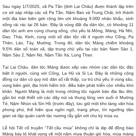
Sau ngày 1/7/2025, xã Pa Tần (tỉnh Lai Châu) được thành lập trên
cơ sở sáp nhập các xã Pa Tần, Nậm Ban và Trung Chải, trở thành
một địa bàn biên giới rộng lớn với khoảng 9.000 nhân khẩu, sinh
sống rải rác tại 26 bản. Đây là vùng đất đa dân tộc, có khoảng 11
dân tộc anh em cùng chung sống, chủ yếu là Mông, Mảng, Hà Nhì,
Dao, Thái, Kinh, cùng một số dân tộc rất ít người như Cống, Pa
Thẻn, Lào, Tày, Mường. Trong đó, dân tộc Mảng chiếm khoảng
9,5% dân số toàn xã, tập trung chủ yếu tại các bản Nam Sảo 1,
Nậm Sảo 2, Nậm Nó, Nậm Tần Xá, Lùng Than.
Tại Lai Châu, dân tộc Mảng được xếp vào nhóm các dân tộc đặc
biệt ít người, cùng với Cống, La Hủ và Si La. Đây là những cộng
đồng cư dân có quy mô dân số rất thấp, cư trú chủ yếu ở vùng sâu,
vùng biên giới, địa hình hiểm trở, điều kiện phát triển còn nhiều khó
khăn. Người Mảng là một trong những tộc người bản địa lâu đời,
gắn bó mật thiết với các dãy núi và thung lũng ven suối ở Mường
Tè, Nậm Nhùn và Sìn Hồ (trước đây), lưu giữ một kho tàng văn hóa
phong phú, thể hiện qua ngôn ngữ, trang phục, tín ngưỡng dân
gian và tập quán canh tác nương rẫy gắn với chu kỳ mùa vụ.
Lễ hội Tết cổ truyền “Tết cầu mùa” không chỉ là dịp để đồng bào
Mảng bày tỏ khát vọng về một năm mưa thuận gió hòa, mùa màng