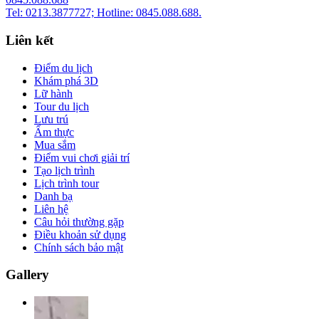
Tel: 0213.3877727; Hotline: 0845.088.688.
Liên kết
Điểm du lịch
Khám phá 3D
Lữ hành
Tour du lịch
Lưu trú
Ẩm thực
Mua sắm
Điểm vui chơi giải trí
Tạo lịch trình
Lịch trình tour
Danh bạ
Liên hệ
Câu hỏi thường gặp
Điều khoản sử dụng
Chính sách bảo mật
Gallery