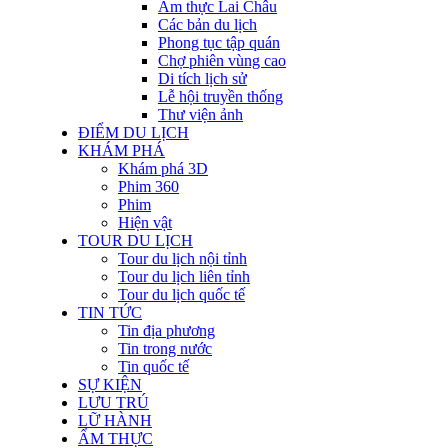
Ẩm thực Lai Châu
Các bản du lịch
Phong tục tập quán
Chợ phiên vùng cao
Di tích lịch sử
Lễ hội truyền thống
Thư viện ảnh
ĐIỂM DU LỊCH
KHÁM PHÁ
Khám phá 3D
Phim 360
Phim
Hiện vật
TOUR DU LỊCH
Tour du lịch nội tỉnh
Tour du lịch liên tỉnh
Tour du lịch quốc tế
TIN TỨC
Tin địa phương
Tin trong nước
Tin quốc tế
SỰ KIỆN
LƯU TRÚ
LỮ HÀNH
ẨM THỰC