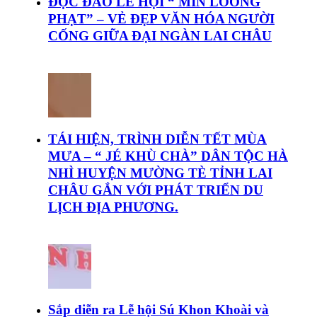
ĐỘC ĐÁO LỄ HỘI “ MÌN LOÓNG
PHẠT” – VẺ ĐẸP VĂN HÓA NGƯỜI
CỐNG GIỮA ĐẠI NGÀN LAI CHÂU
TÁI HIỆN, TRÌNH DIỄN TẾT MÙA
MƯA – “ JÉ KHÙ CHÀ” DÂN TỘC HÀ
NHÌ HUYỆN MƯỜNG TÈ TỈNH LAI
CHÂU GẮN VỚI PHÁT TRIỂN DU
LỊCH ĐỊA PHƯƠNG.
Sắp diễn ra Lễ hội Sú Khon Khoài và