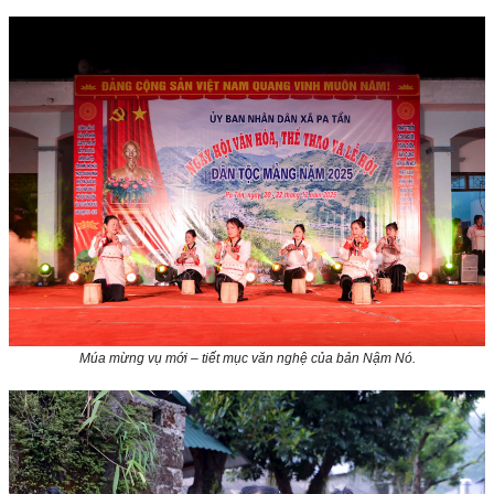
Múa mừng vụ mới – tiết mục văn nghệ của bản Nậm Nó.