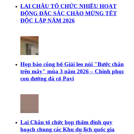
LAI CHÂU TỔ CHỨC NHIỀU HOẠT
ĐỘNG ĐẶC SẮC CHÀO MỪNG TẾT
ĐỘC LẬP NĂM 2026
Họp báo công bố Giải leo núi "Bước chân
trên mây" mùa 3 năm 2026 – Chinh phục
con đường đá cổ Pavi
Lai Châu tổ chức họp thẩm định quy
hoạch chung các Khu du lịch quốc gia