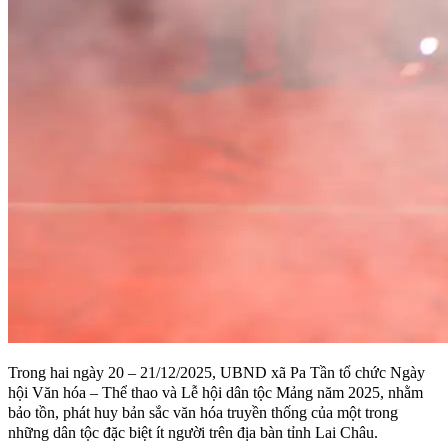
Trong hai ngày 20 – 21/12/2025, UBND xã Pa Tần tổ chức Ngày
hội Văn hóa – Thể thao và Lễ hội dân tộc Mảng năm 2025, nhằm
bảo tồn, phát huy bản sắc văn hóa truyền thống của một trong
những dân tộc đặc biệt ít người trên địa bàn tỉnh Lai Châu.