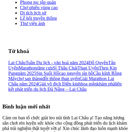
Phong tục tập quán
Chợ phiên vùng cao
Di tích lịch sử
Lễ hội truyền thống
Thư viện ảnh
Từ khoá
Lai Châu
Tuần Du lịch - văn hoá năm 2024
Đỗ Quyên
Tân
Uyên
Marathon
răng cưa
Sì Thâu Chải
Than Uyên
Then Kin
Pang
năm 2025
Sin Suối Hồ
cao nguyên sìn hồ
Cầu kính Rồng
Mây
chợ san thàng
đồi thông than uyên
Giải Marathon Lai
Châu năm 2024
Giải vô địch Điền kinh
hoa mận
khám phá
liên
kết phát triển du lịch Đà Nẵng – Lai Châu
Bình luận mới nhất
Cảm on ban tổ chức giải leo núi tỉnh Lai Châu ạ! Tạo năng lượng
sân chơi rèn luyện sức khỏe cho cộng đồng phát triển du lịch khám
phá trải nghiệm thật tuyệt vời ạ! Xin chúc lãnh đạo luôn mạnh khỏe