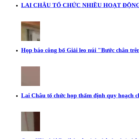
LAI CHÂU TỔ CHỨC NHIỀU HOẠT ĐỘNG
Họp báo công bố Giải leo núi "Bước chân tr
Lai Châu tổ chức họp thẩm định quy hoạch c