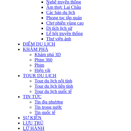
Nghề truyền thống
Ẩm thực Lai Châu
Các bản du lịch
Phong tục tập quán
Chợ phiên vùng cao
Di tích lịch sử
Lễ hội truyền thống
Thư viện ảnh
ĐIỂM DU LỊCH
KHÁM PHÁ
Khám phá 3D
Phim 360
Phim
Hiện vật
TOUR DU LỊCH
Tour du lịch nội tỉnh
Tour du lịch liên tỉnh
Tour du lịch quốc tế
TIN TỨC
Tin địa phương
Tin trong nước
Tin quốc tế
SỰ KIỆN
LƯU TRÚ
LỮ HÀNH