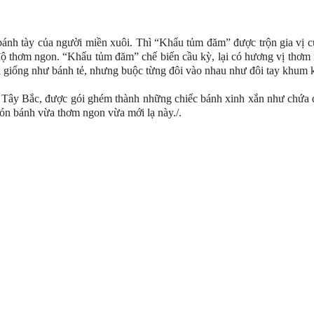
bánh tày của người miền xuôi. Thì “Khẩu tủm đăm” được trộn gia vị 
độ thơm ngon. “Khẩu tủm đăm” chế biến cầu kỳ, lại có hương vị thơm 
i giống như bánh tẻ, nhưng buộc từng đôi vào nhau như đôi tay khum 
 Tây Bắc, được gói ghém thành những chiếc bánh xinh xắn như chứa đ
ón bánh vừa thơm ngon vừa mới lạ này./.