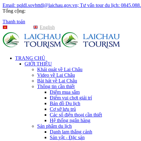
Email: pqldl.sovhttdl@laichau.gov.vn; Tư vấn tour du lịch: 0845.088
Tổng cộng:
Thanh toán
Tiếng Việt
English
TRANG CHỦ
GIỚI THIỆU
Khái quát về Lai Châu
Video về Lai Châu
Bài hát về Lai Châu
Thông tin cần thiết
Điểm mua sắm
Điểm vui chơi giải trí
Bản đồ Du lịch
Cơ sở lưu trú
Các số điện thoại cần thiết
Hệ thống ngân hàng
Sản phẩm du lịch
Danh lam thắng cảnh
Sản vật - Đặc sản