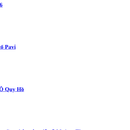
6
ổ Pavi
à Ô Quy Hồ