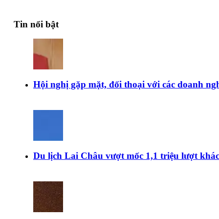
Tin nổi bật
Hội nghị gặp mặt, đối thoại với các doanh ngh
Du lịch Lai Châu vượt mốc 1,1 triệu lượt kh