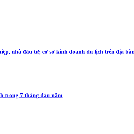
iệp, nhà đầu tư; cơ sở kinh doanh du lịch trên địa bà
ách trong 7 tháng đầu năm