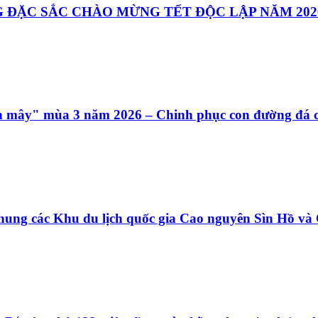
 ĐẶC SẮC CHÀO MỪNG TẾT ĐỘC LẬP NĂM 202
ên mây" mùa 3 năm 2026 – Chinh phục con đường đá c
hung các Khu du lịch quốc gia Cao nguyên Sìn Hồ v