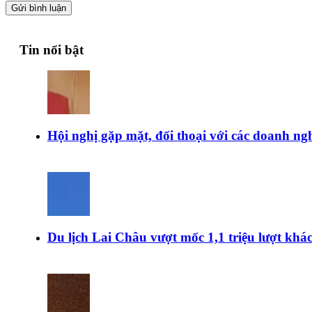
Gửi bình luận
Tin nổi bật
Hội nghị gặp mặt, đối thoại với các doanh ngh
Du lịch Lai Châu vượt mốc 1,1 triệu lượt kh