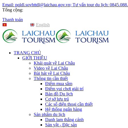
Email: pqldl.sovhttdl@laichau.gov.vn; Tư vấn tour du lịch: 0845.088
Tổng cộng:
Thanh toán
Tiếng Việt
English
TRANG CHỦ
GIỚI THIỆU
Khái quát về Lai Châu
Video về Lai Châu
Bài hát về Lai Châu
Thông tin cần thiết
Điểm mua sắm
Điểm vui chơi giải trí
Bản đồ Du lịch
Cơ sở lưu trú
Các số điện thoại cần thiết
Hệ thống ngân hàng
Sản phẩm du lịch
Danh lam thắng cảnh
Sản vật - Đặc sản