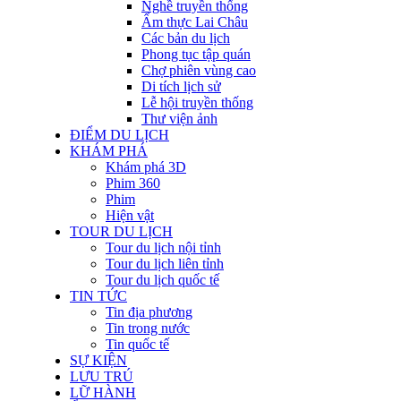
Nghề truyền thống
Ẩm thực Lai Châu
Các bản du lịch
Phong tục tập quán
Chợ phiên vùng cao
Di tích lịch sử
Lễ hội truyền thống
Thư viện ảnh
ĐIỂM DU LỊCH
KHÁM PHÁ
Khám phá 3D
Phim 360
Phim
Hiện vật
TOUR DU LỊCH
Tour du lịch nội tỉnh
Tour du lịch liên tỉnh
Tour du lịch quốc tế
TIN TỨC
Tin địa phương
Tin trong nước
Tin quốc tế
SỰ KIỆN
LƯU TRÚ
LỮ HÀNH