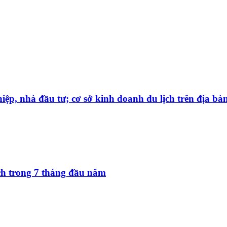
iệp, nhà đầu tư; cơ sở kinh doanh du lịch trên địa bà
ách trong 7 tháng đầu năm