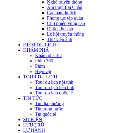
Nghề truyền thống
Ẩm thực Lai Châu
Các bản du lịch
Phong tục tập quán
Chợ phiên vùng cao
Di tích lịch sử
Lễ hội truyền thống
Thư viện ảnh
ĐIỂM DU LỊCH
KHÁM PHÁ
Khám phá 3D
Phim 360
Phim
Hiện vật
TOUR DU LỊCH
Tour du lịch nội tỉnh
Tour du lịch liên tỉnh
Tour du lịch quốc tế
TIN TỨC
Tin địa phương
Tin trong nước
Tin quốc tế
SỰ KIỆN
LƯU TRÚ
LỮ HÀNH