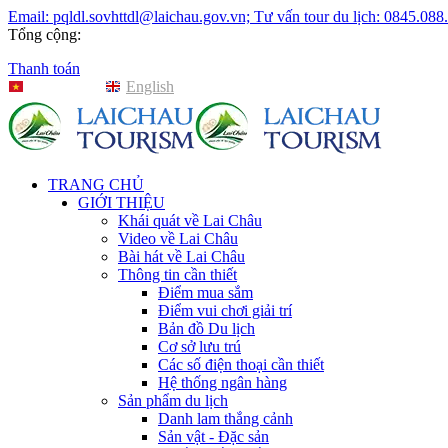
Email: pqldl.sovhttdl@laichau.gov.vn; Tư vấn tour du lịch: 0845.088
Tổng cộng:
Thanh toán
Tiếng Việt
English
TRANG CHỦ
GIỚI THIỆU
Khái quát về Lai Châu
Video về Lai Châu
Bài hát về Lai Châu
Thông tin cần thiết
Điểm mua sắm
Điểm vui chơi giải trí
Bản đồ Du lịch
Cơ sở lưu trú
Các số điện thoại cần thiết
Hệ thống ngân hàng
Sản phẩm du lịch
Danh lam thắng cảnh
Sản vật - Đặc sản