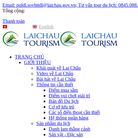
Email: pqldl.sovhttdl@laichau.gov.vn; Tư vấn tour du lịch: 0845.088
Tổng cộng:
Thanh toán
Tiếng Việt
English
TRANG CHỦ
GIỚI THIỆU
Khái quát về Lai Châu
Video về Lai Châu
Bài hát về Lai Châu
Thông tin cần thiết
Điểm mua sắm
Điểm vui chơi giải trí
Bản đồ Du lịch
Cơ sở lưu trú
Các số điện thoại cần thiết
Hệ thống ngân hàng
Sản phẩm du lịch
Danh lam thắng cảnh
Sản vật - Đặc sản