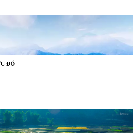
ỚC ĐỔ