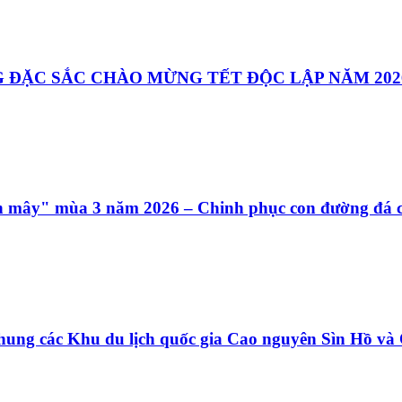
 ĐẶC SẮC CHÀO MỪNG TẾT ĐỘC LẬP NĂM 202
ên mây" mùa 3 năm 2026 – Chinh phục con đường đá c
hung các Khu du lịch quốc gia Cao nguyên Sìn Hồ v