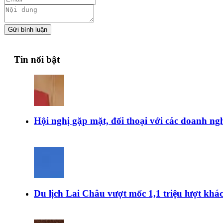
Gửi bình luận
Tin nổi bật
Hội nghị gặp mặt, đối thoại với các doanh ngh
Du lịch Lai Châu vượt mốc 1,1 triệu lượt kh