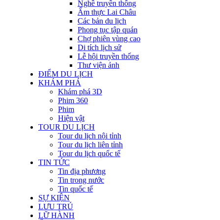
Nghề truyền thống
Ẩm thực Lai Châu
Các bản du lịch
Phong tục tập quán
Chợ phiên vùng cao
Di tích lịch sử
Lễ hội truyền thống
Thư viện ảnh
ĐIỂM DU LỊCH
KHÁM PHÁ
Khám phá 3D
Phim 360
Phim
Hiện vật
TOUR DU LỊCH
Tour du lịch nội tỉnh
Tour du lịch liên tỉnh
Tour du lịch quốc tế
TIN TỨC
Tin địa phương
Tin trong nước
Tin quốc tế
SỰ KIỆN
LƯU TRÚ
LỮ HÀNH