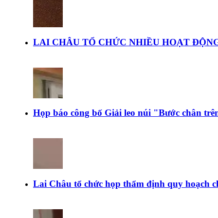
LAI CHÂU TỔ CHỨC NHIỀU HOẠT ĐỘNG
Họp báo công bố Giải leo núi "Bước chân tr
Lai Châu tổ chức họp thẩm định quy hoạch c