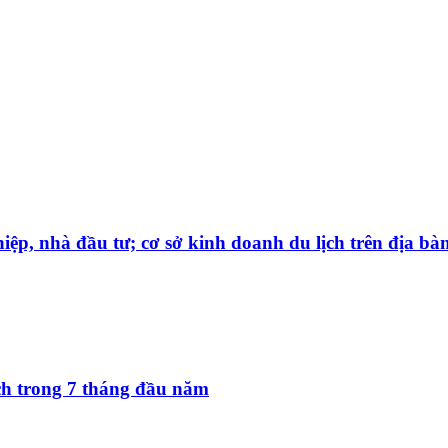
iệp, nhà đầu tư; cơ sở kinh doanh du lịch trên địa bà
ách trong 7 tháng đầu năm