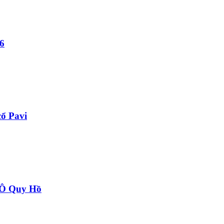
6
ổ Pavi
à Ô Quy Hồ