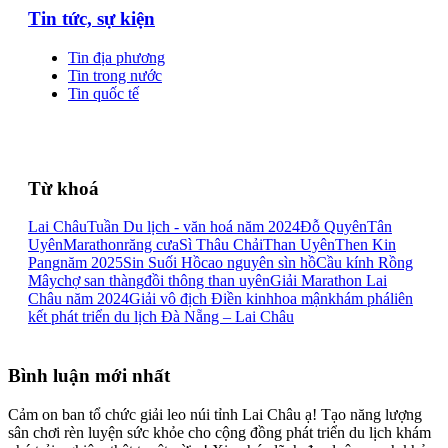
Tin tức, sự kiện
Tin địa phương
Tin trong nước
Tin quốc tế
Từ khoá
Lai Châu
Tuần Du lịch - văn hoá năm 2024
Đỗ Quyên
Tân
Uyên
Marathon
răng cưa
Sì Thâu Chải
Than Uyên
Then Kin
Pang
năm 2025
Sin Suối Hồ
cao nguyên sìn hồ
Cầu kính Rồng
Mây
chợ san thàng
đồi thông than uyên
Giải Marathon Lai
Châu năm 2024
Giải vô địch Điền kinh
hoa mận
khám phá
liên
kết phát triển du lịch Đà Nẵng – Lai Châu
Bình luận mới nhất
Cảm on ban tổ chức giải leo núi tỉnh Lai Châu ạ! Tạo năng lượng
sân chơi rèn luyện sức khỏe cho cộng đồng phát triển du lịch khám