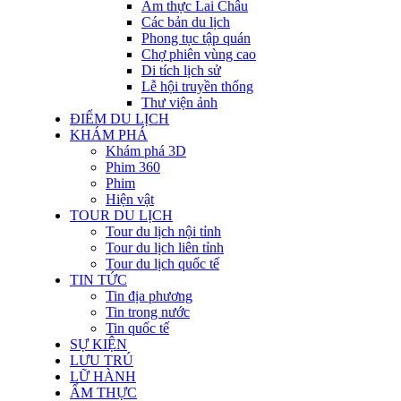
Ẩm thực Lai Châu
Các bản du lịch
Phong tục tập quán
Chợ phiên vùng cao
Di tích lịch sử
Lễ hội truyền thống
Thư viện ảnh
ĐIỂM DU LỊCH
KHÁM PHÁ
Khám phá 3D
Phim 360
Phim
Hiện vật
TOUR DU LỊCH
Tour du lịch nội tỉnh
Tour du lịch liên tỉnh
Tour du lịch quốc tế
TIN TỨC
Tin địa phương
Tin trong nước
Tin quốc tế
SỰ KIỆN
LƯU TRÚ
LỮ HÀNH
ẨM THỰC