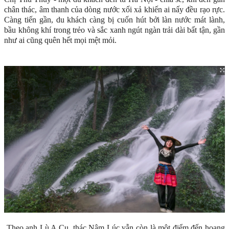
chân thác, âm thanh của dòng nước xối xả khiến ai nấy đều rạo rực.
Càng tiến gần, du khách càng bị cuốn hút bởi làn nước mát lành,
bầu không khí trong trẻo và sắc xanh ngút ngàn trải dài bất tận, gần
như ai cũng quên hết mọi mệt mỏi.
Theo anh Lù A Cu, thác Nậm Lúc vẫn còn là một điểm đến hoang