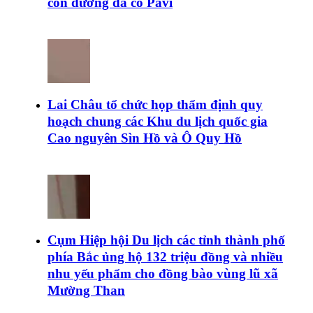
con đường đá cổ Pavi
Lai Châu tổ chức họp thẩm định quy
hoạch chung các Khu du lịch quốc gia
Cao nguyên Sìn Hồ và Ô Quy Hồ
Cụm Hiệp hội Du lịch các tỉnh thành phố
phía Bắc ủng hộ 132 triệu đồng và nhiều
nhu yếu phẩm cho đồng bào vùng lũ xã
Mường Than