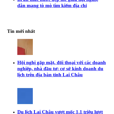
dân mạng tò mò tìm kiếm địa chỉ
Tin mới nhất
Hội nghị gặp mặt, đối thoại với các doanh
nghiệp, nhà đầu tư; cơ sở kinh doanh du
lịch trên địa bàn tỉnh Lai Châu
Du lịch Lai Châu vượt mốc 1,1 triệu lượt