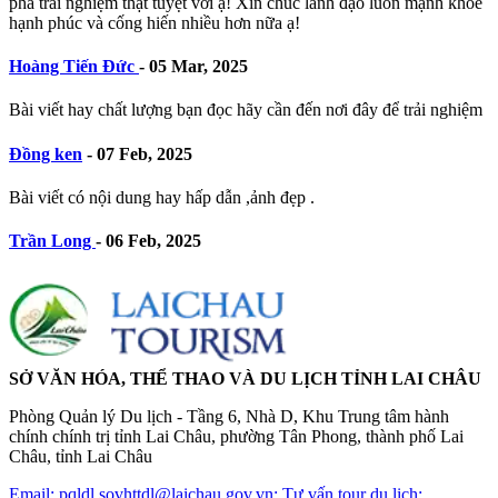
phá trải nghiệm thật tuyệt vời ạ! Xin chúc lãnh đạo luôn mạnh khỏe
hạnh phúc và cống hiến nhiều hơn nữa ạ!
Hoàng Tiến Đức
-
05 Mar, 2025
Bài viết hay chất lượng bạn đọc hãy cần đến nơi đây để trải nghiệm
Đồng ken
-
07 Feb, 2025
Bài viết có nội dung hay hấp dẫn ,ảnh đẹp .
Trần Long
-
06 Feb, 2025
SỞ VĂN HÓA, THỂ THAO VÀ DU LỊCH TỈNH LAI CHÂU
Phòng Quản lý Du lịch - Tầng 6, Nhà D, Khu Trung tâm hành
chính chính trị tỉnh Lai Châu, phường Tân Phong, thành phố Lai
Châu, tỉnh Lai Châu
Email: pqldl.sovhttdl@laichau.gov.vn; Tư vấn tour du lịch: