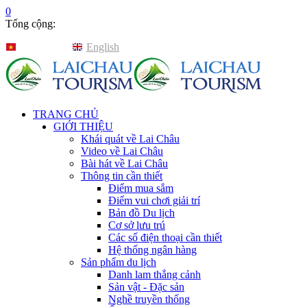
0
Tổng cộng:
Tiếng Việt
English
TRANG CHỦ
GIỚI THIỆU
Khái quát về Lai Châu
Video về Lai Châu
Bài hát về Lai Châu
Thông tin cần thiết
Điểm mua sắm
Điểm vui chơi giải trí
Bản đồ Du lịch
Cơ sở lưu trú
Các số điện thoại cần thiết
Hệ thống ngân hàng
Sản phẩm du lịch
Danh lam thắng cảnh
Sản vật - Đặc sản
Nghề truyền thống