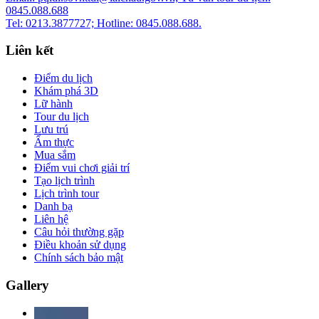
0845.088.688
Tel: 0213.3877727; Hotline: 0845.088.688.
Liên kết
Điểm du lịch
Khám phá 3D
Lữ hành
Tour du lịch
Lưu trú
Ẩm thực
Mua sắm
Điểm vui chơi giải trí
Tạo lịch trình
Lịch trình tour
Danh bạ
Liên hệ
Câu hỏi thường gặp
Điều khoản sử dụng
Chính sách bảo mật
Gallery