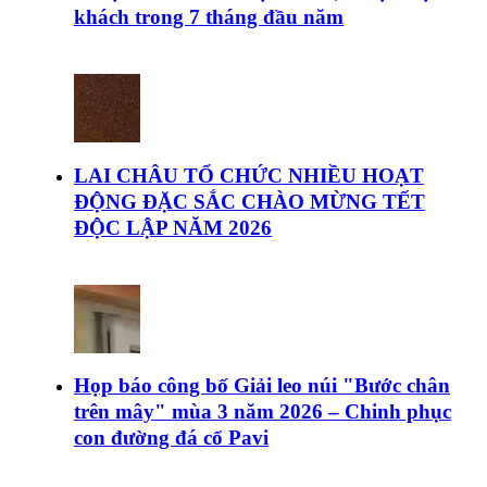
khách trong 7 tháng đầu năm
LAI CHÂU TỔ CHỨC NHIỀU HOẠT
ĐỘNG ĐẶC SẮC CHÀO MỪNG TẾT
ĐỘC LẬP NĂM 2026
Họp báo công bố Giải leo núi "Bước chân
trên mây" mùa 3 năm 2026 – Chinh phục
con đường đá cổ Pavi