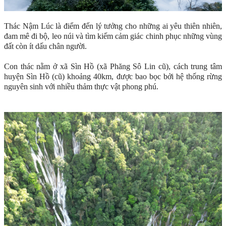
Thác Nậm Lúc là điểm đến lý tưởng cho những ai yêu thiên nhiên,
đam mê đi bộ, leo núi và tìm kiếm cảm giác chinh phục những vùng
đất còn ít dấu chân người.
Con thác nằm ở xã Sìn Hồ (xã Phăng Sô Lin cũ), cách trung tâm
huyện Sìn Hồ (cũ) khoảng 40km, được bao bọc bởi hệ thống rừng
nguyên sinh với nhiều thảm thực vật phong phú.