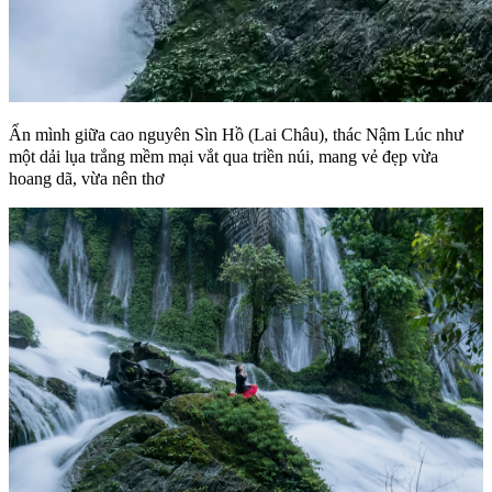
Ẩn mình giữa cao nguyên Sìn Hồ (Lai Châu), thác Nậm Lúc như
một dải lụa trắng mềm mại vắt qua triền núi, mang vẻ đẹp vừa
hoang dã, vừa nên thơ