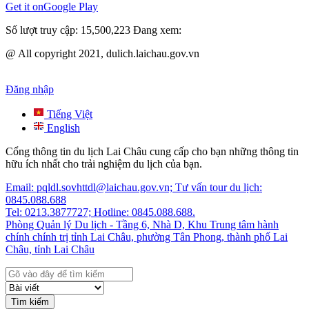
Get it on
Google Play
Số lượt truy cập:
15,500,223
Đang xem:
@ All copyright 2021, dulich.laichau.gov.vn
Đăng nhập
Tiếng Việt
English
Cổng thông tin du lịch Lai Châu cung cấp cho bạn những thông tin
hữu ích nhất cho trải nghiệm du lịch của bạn.
Email: pqldl.sovhttdl@laichau.gov.vn; Tư vấn tour du lịch:
0845.088.688
Tel: 0213.3877727; Hotline: 0845.088.688.
Phòng Quản lý Du lịch - Tầng 6, Nhà D, Khu Trung tâm hành
chính chính trị tỉnh Lai Châu, phường Tân Phong, thành phố Lai
Châu, tỉnh Lai Châu
Tìm kiếm