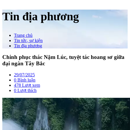
Tin địa phương
Trang chủ
Tin tức, sự kiện
Tin địa phương
Chinh phục thác Nậm Lúc, tuyệt tác hoang sơ giữa
đại ngàn Tây Bắc
29/07/2025
0 Bình luận
478 Lượt xem
0
Lượt thích