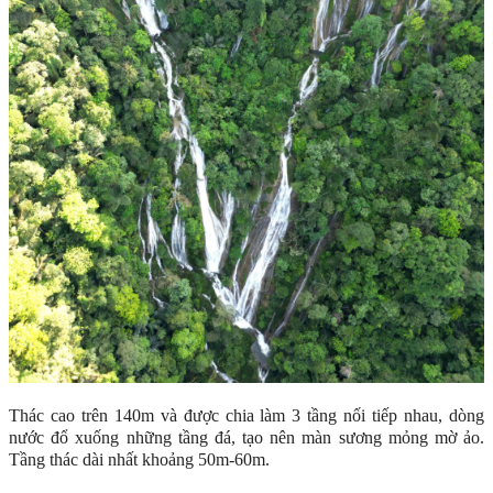
Thác cao trên 140m và được chia làm 3 tầng nối tiếp nhau, dòng
nước đổ xuống những tầng đá, tạo nên màn sương mỏng mờ ảo.
Tầng thác dài nhất khoảng 50m-60m.