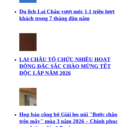
Du lịch Lai Châu vượt mốc 1,1 triệu lượt
khách trong 7 tháng đầu năm
LAI CHÂU TỔ CHỨC NHIỀU HOẠT
ĐỘNG ĐẶC SẮC CHÀO MỪNG TẾT
ĐỘC LẬP NĂM 2026
Họp báo công bố Giải leo núi "Bước chân
trên mây" mùa 3 năm 2026 – Chinh phục