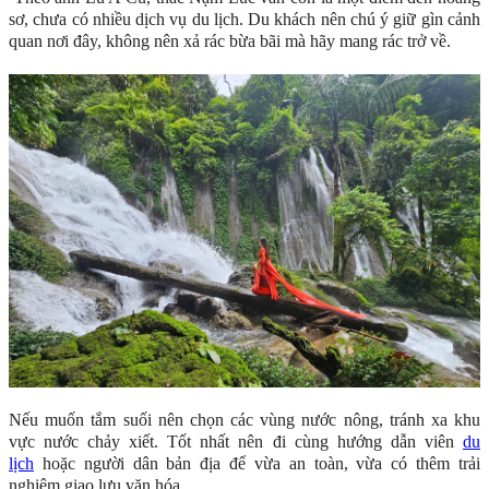
sơ, chưa có nhiều dịch vụ du lịch. Du khách nên chú ý giữ gìn cảnh
quan nơi đây, không nên xả rác bừa bãi mà hãy mang rác trở về.
Nếu muốn tắm suối nên chọn các vùng nước nông, tránh xa khu
vực nước chảy xiết. Tốt nhất nên đi cùng hướng dẫn viên
du
lịch
hoặc người dân bản địa để vừa an toàn, vừa có thêm trải
nghiệm giao lưu văn hóa.