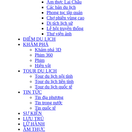
Ẩm thực Lai Châu
Các bản du lịch
Phong tục tập quán
Chợ phiên vùng cao
Di tích lịch sử
Lễ hội truyền thống
Thư viện ảnh
ĐIỂM DU LỊCH
KHÁM PHÁ
Khám phá 3D
Phim 360
Phim
Hiện vật
TOUR DU LỊCH
Tour du lịch nội tỉnh
Tour du lịch liên tỉnh
Tour du lịch quốc tế
TIN TỨC
Tin địa phương
Tin trong nước
Tin quốc tế
SỰ KIỆN
LƯU TRÚ
LỮ HÀNH
ẨM THỰC