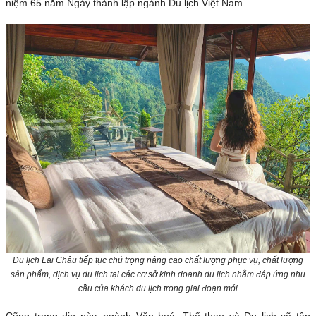
niệm 65 năm Ngày thành lập ngành Du lịch Việt Nam.
Du lịch Lai Châu tiếp tục chú trọng nâng cao chất lượng phục vụ, chất lượng
sản phẩm, dịch vụ du lịch tại các cơ sở kinh doanh du lịch nhằm đáp ứng nhu
cầu của khách du lịch trong giai đoạn mới
Cũng trong dịp này, ngành Văn hoá, Thể thao và Du lịch sẽ tập