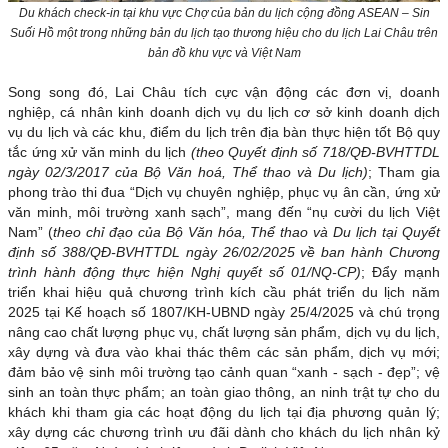
Du khách check-in tại khu vực Chợ của bản du lịch cộng đồng ASEAN – Sin
Suối Hồ một trong những bản du lịch tạo thương hiệu cho du lịch Lai Châu trên
bản đồ khu vực và Việt Nam
Song song đó, Lai Châu tích cực vận động các đơn vị, doanh
nghiệp, cá nhân kinh doanh dịch vụ du lịch cơ sở kinh doanh dịch
vụ du lịch và các khu, điểm du lịch trên địa bàn thực hiện tốt Bộ quy
tắc ứng xử văn minh du lịch
(theo Quyết định số 718/QĐ-BVHTTDL
ngày 02/3/2017 của Bộ Văn hoá, Thể thao và Du lịch)
; Tham gia
phong trào thi đua “Dịch vụ chuyên nghiệp, phục vụ ân cần, ứng xử
văn minh, môi trường xanh sạch”, mang đến “nụ cười du lịch Việt
Nam” (
theo chỉ đạo của Bộ Văn hóa, Thể thao và Du lịch tại Quyết
định số 388/QĐ-BVHTTDL ngày 26/02/2025 về ban hành Chương
trình hành động thực hiện Nghị quyết số 01/NQ-CP)
; Đẩy mạnh
triển khai hiệu quả chương trình kích cầu phát triển du lịch năm
2025 tại Kế hoạch số 1807/KH-UBND ngày 25/4/2025 và chú trọng
nâng cao chất lượng phục vụ, chất lượng sản phẩm, dịch vụ du lịch,
xây dựng và đưa vào khai thác thêm các sản phẩm, dịch vụ mới;
đảm bảo vệ sinh môi trường tạo cảnh quan “xanh - sạch - đẹp”; vệ
sinh an toàn thực phẩm; an toàn giao thông, an ninh trật tự cho du
khách khi tham gia các hoạt động du lịch tại địa phương quản lý;
xây dựng các chương trình ưu đãi dành cho khách du lịch nhân kỷ