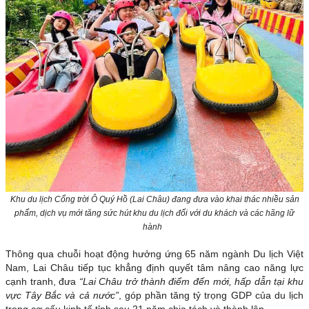
Khu du lịch Cổng trời Ô Quý Hồ (Lai Châu) đang đưa vào khai thác nhiều sản
phẩm, dịch vụ mới tăng sức hút khu du lịch đối với du khách và các hãng lữ
hành
Thông qua chuỗi hoạt động hưởng ứng 65 năm ngành Du lịch Việt
Nam, Lai Châu tiếp tục khẳng định quyết tâm nâng cao năng lực
cạnh tranh, đưa
“Lai Châu trở thành điểm đến mới, hấp dẫn tại khu
vực Tây Bắc và cả nước”
, góp phần tăng tỷ trọng GDP của du lịch
trong cơ cấu kinh tế tỉnh sau 21 năm chia tách và thành lập.