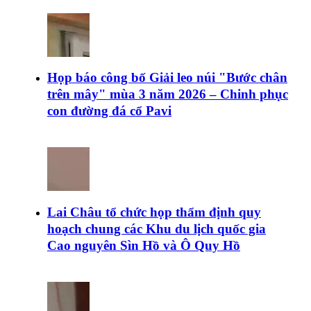
Họp báo công bố Giải leo núi "Bước chân
trên mây" mùa 3 năm 2026 – Chinh phục
con đường đá cổ Pavi
Lai Châu tổ chức họp thẩm định quy
hoạch chung các Khu du lịch quốc gia
Cao nguyên Sìn Hồ và Ô Quy Hồ