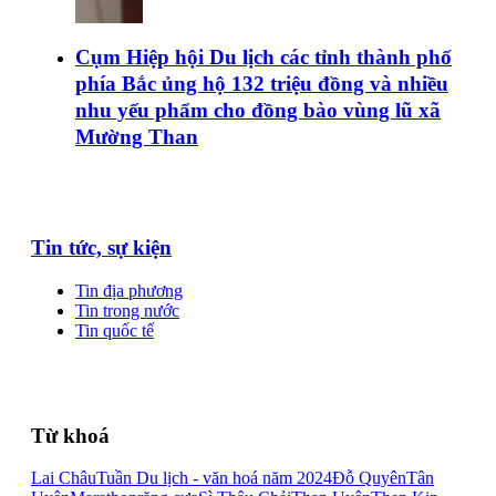
Cụm Hiệp hội Du lịch các tỉnh thành phố
phía Bắc ủng hộ 132 triệu đồng và nhiều
nhu yếu phẩm cho đồng bào vùng lũ xã
Mường Than
Tin tức, sự kiện
Tin địa phương
Tin trong nước
Tin quốc tế
Từ khoá
Lai Châu
Tuần Du lịch - văn hoá năm 2024
Đỗ Quyên
Tân