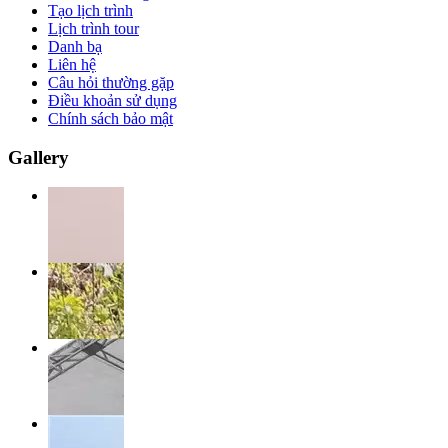
Tạo lịch trình
Lịch trình tour
Danh bạ
Liên hệ
Câu hỏi thường gặp
Điều khoản sử dụng
Chính sách bảo mật
Gallery