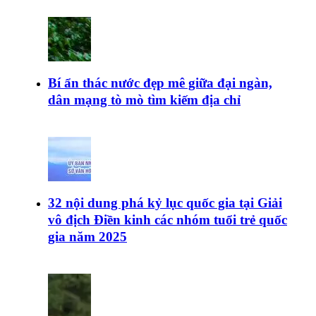
Bí ẩn thác nước đẹp mê giữa đại ngàn,
dân mạng tò mò tìm kiếm địa chỉ
32 nội dung phá kỷ lục quốc gia tại Giải
vô địch Điền kinh các nhóm tuổi trẻ quốc
gia năm 2025