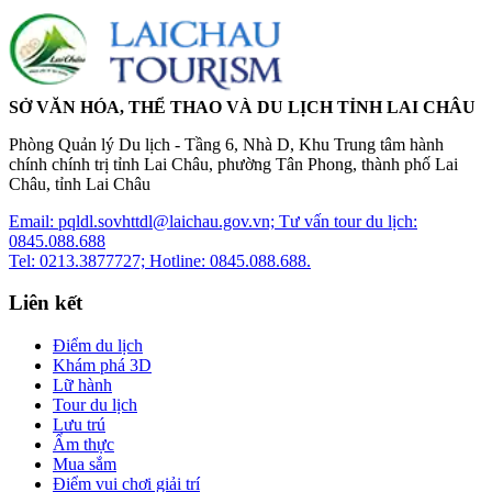
SỞ VĂN HÓA, THỂ THAO VÀ DU LỊCH TỈNH LAI CHÂU
Phòng Quản lý Du lịch - Tầng 6, Nhà D, Khu Trung tâm hành
chính chính trị tỉnh Lai Châu, phường Tân Phong, thành phố Lai
Châu, tỉnh Lai Châu
Email: pqldl.sovhttdl@laichau.gov.vn; Tư vấn tour du lịch:
0845.088.688
Tel: 0213.3877727; Hotline: 0845.088.688.
Liên kết
Điểm du lịch
Khám phá 3D
Lữ hành
Tour du lịch
Lưu trú
Ẩm thực
Mua sắm
Điểm vui chơi giải trí