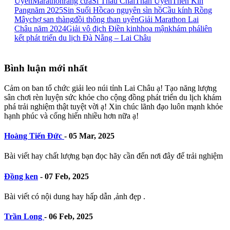
Uyên
Marathon
răng cưa
Sì Thâu Chải
Than Uyên
Then Kin
Pang
năm 2025
Sin Suối Hồ
cao nguyên sìn hồ
Cầu kính Rồng
Mây
chợ san thàng
đồi thông than uyên
Giải Marathon Lai
Châu năm 2024
Giải vô địch Điền kinh
hoa mận
khám phá
liên
kết phát triển du lịch Đà Nẵng – Lai Châu
Bình luận mới nhất
Cảm on ban tổ chức giải leo núi tỉnh Lai Châu ạ! Tạo năng lượng
sân chơi rèn luyện sức khỏe cho cộng đồng phát triển du lịch khám
phá trải nghiệm thật tuyệt vời ạ! Xin chúc lãnh đạo luôn mạnh khỏe
hạnh phúc và cống hiến nhiều hơn nữa ạ!
Hoàng Tiến Đức
-
05 Mar, 2025
Bài viết hay chất lượng bạn đọc hãy cần đến nơi đây để trải nghiệm
Đồng ken
-
07 Feb, 2025
Bài viết có nội dung hay hấp dẫn ,ảnh đẹp .
Trần Long
-
06 Feb, 2025