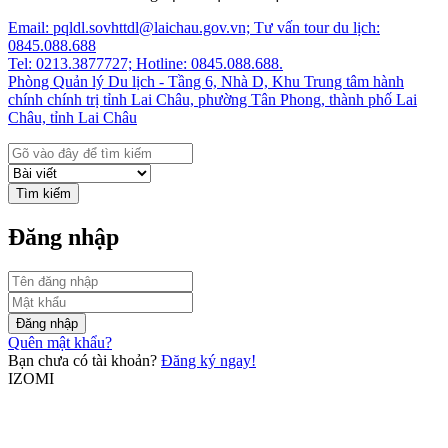
Email: pqldl.sovhttdl@laichau.gov.vn; Tư vấn tour du lịch:
0845.088.688
Tel: 0213.3877727; Hotline: 0845.088.688.
Phòng Quản lý Du lịch - Tầng 6, Nhà D, Khu Trung tâm hành
chính chính trị tỉnh Lai Châu, phường Tân Phong, thành phố Lai
Châu, tỉnh Lai Châu
Tìm kiếm
Đăng nhập
Đăng nhập
Quên mật khẩu?
Bạn chưa có tài khoản?
Đăng ký ngay!
IZOMI