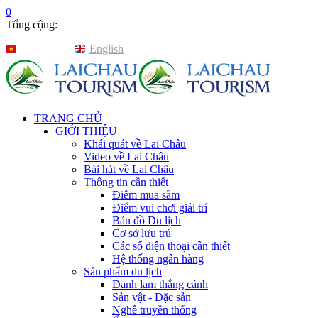
0
Tổng cộng:
Tiếng Việt
English
TRANG CHỦ
GIỚI THIỆU
Khái quát về Lai Châu
Video về Lai Châu
Bài hát về Lai Châu
Thông tin cần thiết
Điểm mua sắm
Điểm vui chơi giải trí
Bản đồ Du lịch
Cơ sở lưu trú
Các số điện thoại cần thiết
Hệ thống ngân hàng
Sản phẩm du lịch
Danh lam thắng cảnh
Sản vật - Đặc sản
Nghề truyền thống