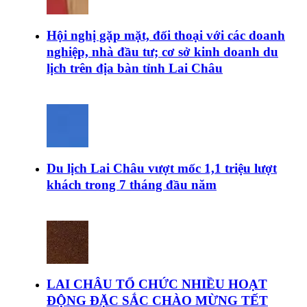
Hội nghị gặp mặt, đối thoại với các doanh
nghiệp, nhà đầu tư; cơ sở kinh doanh du
lịch trên địa bàn tỉnh Lai Châu
Du lịch Lai Châu vượt mốc 1,1 triệu lượt
khách trong 7 tháng đầu năm
LAI CHÂU TỔ CHỨC NHIỀU HOẠT
ĐỘNG ĐẶC SẮC CHÀO MỪNG TẾT