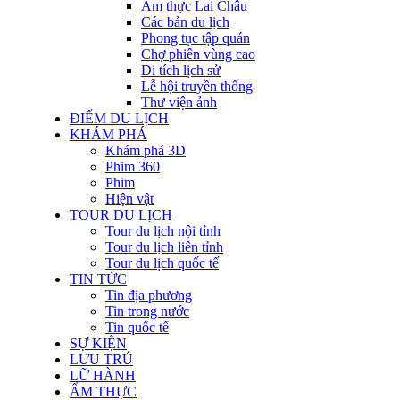
Ẩm thực Lai Châu
Các bản du lịch
Phong tục tập quán
Chợ phiên vùng cao
Di tích lịch sử
Lễ hội truyền thống
Thư viện ảnh
ĐIỂM DU LỊCH
KHÁM PHÁ
Khám phá 3D
Phim 360
Phim
Hiện vật
TOUR DU LỊCH
Tour du lịch nội tỉnh
Tour du lịch liên tỉnh
Tour du lịch quốc tế
TIN TỨC
Tin địa phương
Tin trong nước
Tin quốc tế
SỰ KIỆN
LƯU TRÚ
LỮ HÀNH
ẨM THỰC