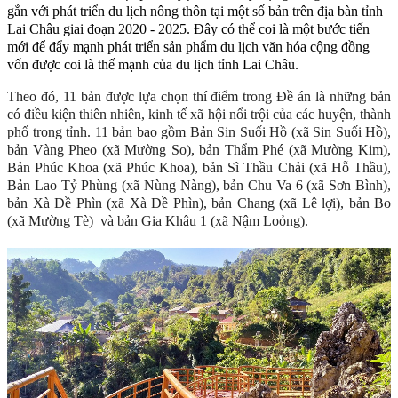
gắn với phát triển du lịch nông thôn tại một số bản trên địa bàn tỉnh
Lai Châu giai đoạn 2020 - 2025. Đây có thể coi là một bước tiến
mới để đẩy mạnh phát triển sản phẩm du lịch văn hóa cộng đồng
vốn được coi là thế mạnh của du lịch tỉnh Lai Châu.
Theo đó, 11 bản được lựa chọn thí điểm trong Đề án là những bản
có điều kiện thiên nhiên, kinh tế xã hội nổi trội của các huyện, thành
phố trong tỉnh. 11 bản bao gồm Bản Sin Suối Hồ (xã Sin Suối Hồ),
bản Vàng Pheo (xã Mường So), bản Thẩm Phé (xã Mường Kim),
Bản Phúc Khoa (xã Phúc Khoa), bản Sì Thầu Chải (xã Hỗ Thầu),
Bản Lao Tỷ Phùng (xã Nùng Nàng), bản Chu Va 6 (xã Sơn Bình),
bản Xà Dề Phìn (xã Xà Dề Phìn), bản Chang (xã Lê lợi), bản Bo
(xã Mường Tè) và bản Gia Khâu 1 (xã Nậm Loỏng).