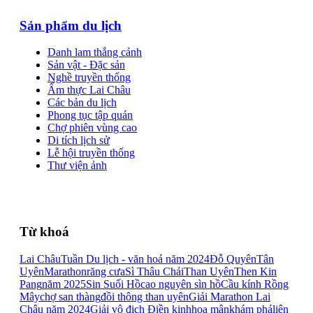
Sản phẩm du lịch
Danh lam thắng cảnh
Sản vật - Đặc sản
Nghề truyền thống
Ẩm thực Lai Châu
Các bản du lịch
Phong tục tập quán
Chợ phiên vùng cao
Di tích lịch sử
Lễ hội truyền thống
Thư viện ảnh
Từ khoá
Lai Châu
Tuần Du lịch - văn hoá năm 2024
Đỗ Quyên
Tân
Uyên
Marathon
răng cưa
Sì Thâu Chải
Than Uyên
Then Kin
Pang
năm 2025
Sin Suối Hồ
cao nguyên sìn hồ
Cầu kính Rồng
Mây
chợ san thàng
đồi thông than uyên
Giải Marathon Lai
Châu năm 2024
Giải vô địch Điền kinh
hoa mận
khám phá
liên