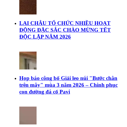
LAI CHÂU TỔ CHỨC NHIỀU HOẠT
ĐỘNG ĐẶC SẮC CHÀO MỪNG TẾT
ĐỘC LẬP NĂM 2026
Họp báo công bố Giải leo núi "Bước chân
trên mây" mùa 3 năm 2026 – Chinh phục
con đường đá cổ Pavi