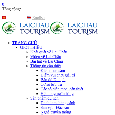
0
Tổng cộng:
Tiếng Việt
English
TRANG CHỦ
GIỚI THIỆU
Khái quát về Lai Châu
Video về Lai Châu
Bài hát về Lai Châu
Thông tin cần thiết
Điểm mua sắm
Điểm vui chơi giải trí
Bản đồ Du lịch
Cơ sở lưu trú
Các số điện thoại cần thiết
Hệ thống ngân hàng
Sản phẩm du lịch
Danh lam thắng cảnh
Sản vật - Đặc sản
Nghề truyền thống