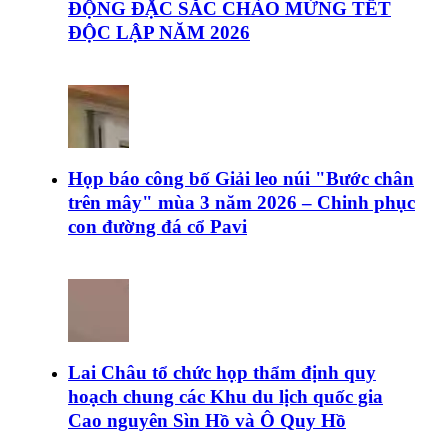
ĐỘNG ĐẶC SẮC CHÀO MỪNG TẾT
ĐỘC LẬP NĂM 2026
Họp báo công bố Giải leo núi "Bước chân
trên mây" mùa 3 năm 2026 – Chinh phục
con đường đá cổ Pavi
Lai Châu tổ chức họp thẩm định quy
hoạch chung các Khu du lịch quốc gia
Cao nguyên Sìn Hồ và Ô Quy Hồ