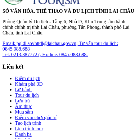
SỞ VĂN HÓA, THỂ THAO VÀ DU LỊCH TỈNH LAI CHÂU
Phòng Quản lý Du lịch - Tầng 6, Nhà D, Khu Trung tâm hành
chính chính trị tỉnh Lai Châu, phường Tân Phong, thành phố Lai
Châu, tỉnh Lai Châu
Email: pqldl.sovhttdl@laichau.gov.vn; Tư vấn tour du lịch:
0845.088.688
Tel: 0213.3877727; Hotline: 0845.088.688.
Liên kết
Điểm du lịch
Khám phá 3D
Lữ hành
Tour du lịch
Lưu trú
Ẩm thực
Mua sắm
Điểm vui chơi giải trí
Tạo lịch trình
Lịch trình tour
Danh bạ