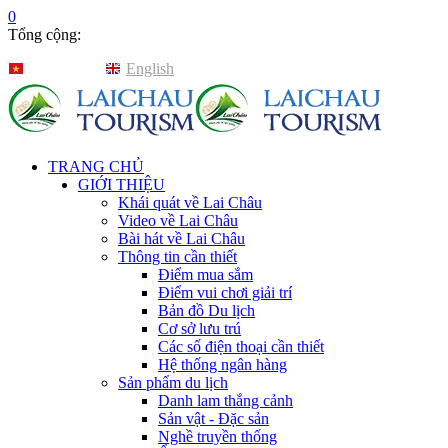
0
Tổng cộng:
Tiếng Việt
English
TRANG CHỦ
GIỚI THIỆU
Khái quát về Lai Châu
Video về Lai Châu
Bài hát về Lai Châu
Thông tin cần thiết
Điểm mua sắm
Điểm vui chơi giải trí
Bản đồ Du lịch
Cơ sở lưu trú
Các số điện thoại cần thiết
Hệ thống ngân hàng
Sản phẩm du lịch
Danh lam thắng cảnh
Sản vật - Đặc sản
Nghề truyền thống