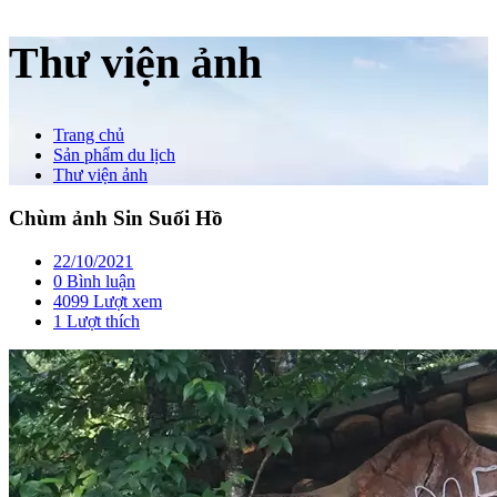
Thư viện ảnh
Trang chủ
Sản phẩm du lịch
Thư viện ảnh
Chùm ảnh Sin Suối Hồ
22/10/2021
0 Bình luận
4099 Lượt xem
1
Lượt thích