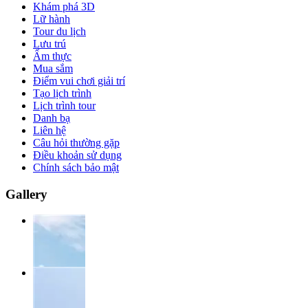
Khám phá 3D
Lữ hành
Tour du lịch
Lưu trú
Ẩm thực
Mua sắm
Điểm vui chơi giải trí
Tạo lịch trình
Lịch trình tour
Danh bạ
Liên hệ
Câu hỏi thường gặp
Điều khoản sử dụng
Chính sách bảo mật
Gallery