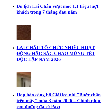
Du lịch Lai Châu vượt mốc 1,1 triệu lượt
khách trong 7 tháng đầu năm
LAI CHÂU TỔ CHỨC NHIỀU HOẠT
ĐỘNG ĐẶC SẮC CHÀO MỪNG TẾT
ĐỘC LẬP NĂM 2026
Họp báo công bố Giải leo núi "Bước chân
trên mây" mùa 3 năm 2026 – Chinh phục
con đường đá cổ Pavi