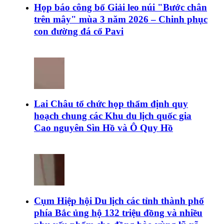
Họp báo công bố Giải leo núi "Bước chân
trên mây" mùa 3 năm 2026 – Chinh phục
con đường đá cổ Pavi
Lai Châu tổ chức họp thẩm định quy
hoạch chung các Khu du lịch quốc gia
Cao nguyên Sìn Hồ và Ô Quy Hồ
Cụm Hiệp hội Du lịch các tỉnh thành phố
phía Bắc ủng hộ 132 triệu đồng và nhiều