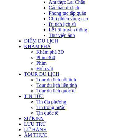
Ẩm thực Lai Châu
Các bản du lịch
Phong tục tập quán
Chợ phiên vùng cao
Di tích lịch sử
Lễ hội truyền thống
Thư viện ảnh
ĐIỂM DU LỊCH
KHÁM PHÁ
Khám phá 3D
Phim 360
Phim
Hiện vật
TOUR DU LỊCH
Tour du lịch nội tỉnh
Tour du lịch liên tỉnh
Tour du lịch quốc tế
TIN TỨC
Tin địa phương
Tin trong nước
Tin quốc tế
SỰ KIỆN
LƯU TRÚ
LỮ HÀNH
ẨM THỰC