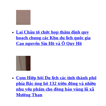
Lai Châu tổ chức họp thẩm định quy
hoạch chung các Khu du lịch quốc gia
Cao nguyên Sìn Hồ và Ô Quy Hồ
Cụm Hiệp hội Du lịch các tỉnh thành phố
phía Bắc ủng hộ 132 triệu đồng và nhiều
nhu yếu phẩm cho đồng bào vùng lũ xã
Mường Than