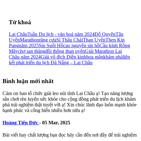
Từ khoá
Lai Châu
Tuần Du lịch - văn hoá năm 2024
Đỗ Quyên
Tân
Uyên
Marathon
răng cưa
Sì Thâu Chải
Than Uyên
Then Kin
Pang
năm 2025
Sin Suối Hồ
cao nguyên sìn hồ
Cầu kính Rồng
Mây
chợ san thàng
đồi thông than uyên
Giải Marathon Lai
Châu năm 2024
Giải vô địch Điền kinh
hoa mận
khám phá
liên
kết phát triển du lịch Đà Nẵng – Lai Châu
Bình luận mới nhất
Cảm on ban tổ chức giải leo núi tỉnh Lai Châu ạ! Tạo năng lượng
sân chơi rèn luyện sức khỏe cho cộng đồng phát triển du lịch khám
phá trải nghiệm thật tuyệt vời ạ! Xin chúc lãnh đạo luôn mạnh khỏe
hạnh phúc và cống hiến nhiều hơn nữa ạ!
Hoàng Tiến Đức
-
05 Mar, 2025
Bài viết hay chất lượng bạn đọc hãy cần đến nơi đây để trải nghiệm