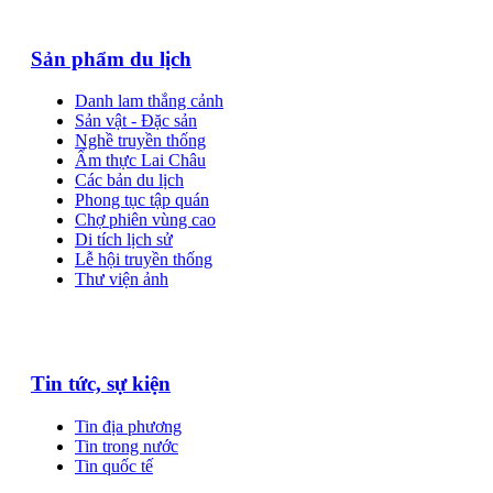
Sản phẩm du lịch
Danh lam thắng cảnh
Sản vật - Đặc sản
Nghề truyền thống
Ẩm thực Lai Châu
Các bản du lịch
Phong tục tập quán
Chợ phiên vùng cao
Di tích lịch sử
Lễ hội truyền thống
Thư viện ảnh
Tin tức, sự kiện
Tin địa phương
Tin trong nước
Tin quốc tế