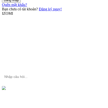
Đăng nhập
Quên mật khẩu?
Bạn chưa có tài khoản?
Đăng ký ngay!
IZOMI