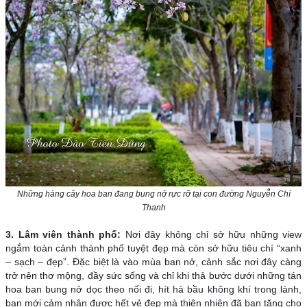
Những hàng cây hoa ban đang bung nở rực rỡ tại con đường Nguyễn Chí
Thanh
3. Lâm viên thành phố:
Nơi đây không chỉ sở hữu những view
ngắm toàn cảnh thành phố tuyệt đẹp mà còn sở hữu tiêu chí “xanh
– sạch – đẹp”. Đặc biệt là vào mùa ban nở, cảnh sắc nơi đây càng
trở nên thơ mộng, đầy sức sống và chỉ khi thả bước dưới những tán
hoa ban bung nở dọc theo nối đi, hít hà bầu không khí trong lành,
bạn mới cảm nhận được hết vẻ đẹp mà thiên nhiên đã ban tặng cho