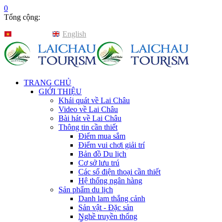
0
Tổng cộng:
Tiếng Việt
English
TRANG CHỦ
GIỚI THIỆU
Khái quát về Lai Châu
Video về Lai Châu
Bài hát về Lai Châu
Thông tin cần thiết
Điểm mua sắm
Điểm vui chơi giải trí
Bản đồ Du lịch
Cơ sở lưu trú
Các số điện thoại cần thiết
Hệ thống ngân hàng
Sản phẩm du lịch
Danh lam thắng cảnh
Sản vật - Đặc sản
Nghề truyền thống