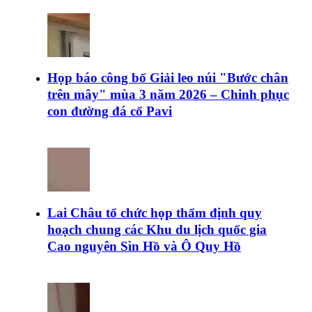
Họp báo công bố Giải leo núi "Bước chân
trên mây" mùa 3 năm 2026 – Chinh phục
con đường đá cổ Pavi
Lai Châu tổ chức họp thẩm định quy
hoạch chung các Khu du lịch quốc gia
Cao nguyên Sìn Hồ và Ô Quy Hồ