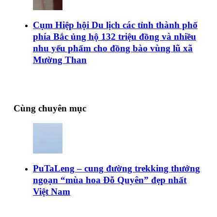
Cụm Hiệp hội Du lịch các tỉnh thành phố
phía Bắc ủng hộ 132 triệu đồng và nhiều
nhu yếu phẩm cho đồng bào vùng lũ xã
Mường Than
Cùng chuyên mục
PuTaLeng – cung đường trekking thưởng
ngoạn “mùa hoa Đỗ Quyên” đẹp nhất
Việt Nam