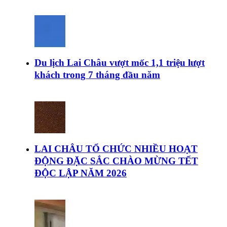
Du lịch Lai Châu vượt mốc 1,1 triệu lượt
khách trong 7 tháng đầu năm
LAI CHÂU TỔ CHỨC NHIỀU HOẠT
ĐỘNG ĐẶC SẮC CHÀO MỪNG TẾT
ĐỘC LẬP NĂM 2026