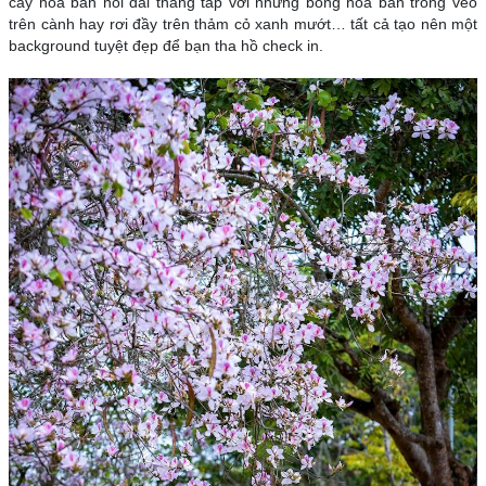
cây hoa ban nối dài thẳng tắp với những bông hoa ban trong veo
trên cành hay rơi đầy trên thảm cỏ xanh mướt… tất cả tạo nên một
background tuyệt đẹp để bạn tha hồ check in.