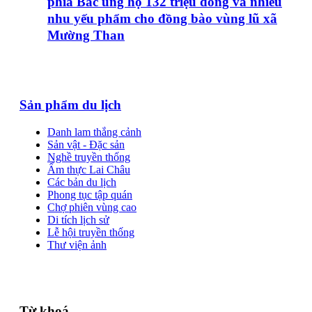
phía Bắc ủng hộ 132 triệu đồng và nhiều
nhu yếu phẩm cho đồng bào vùng lũ xã
Mường Than
Sản phẩm du lịch
Danh lam thắng cảnh
Sản vật - Đặc sản
Nghề truyền thống
Ẩm thực Lai Châu
Các bản du lịch
Phong tục tập quán
Chợ phiên vùng cao
Di tích lịch sử
Lễ hội truyền thống
Thư viện ảnh
Từ khoá