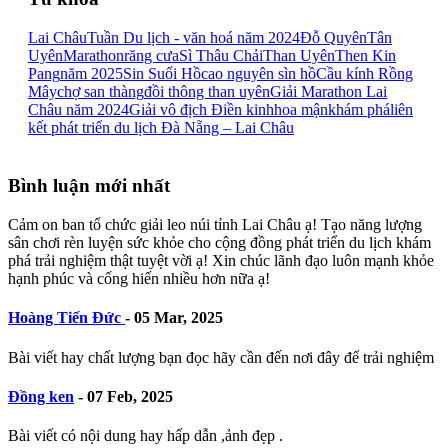
Lai Châu
Tuần Du lịch - văn hoá năm 2024
Đỗ Quyên
Tân
Uyên
Marathon
răng cưa
Sì Thâu Chải
Than Uyên
Then Kin
Pang
năm 2025
Sin Suối Hồ
cao nguyên sìn hồ
Cầu kính Rồng
Mây
chợ san thàng
đồi thông than uyên
Giải Marathon Lai
Châu năm 2024
Giải vô địch Điền kinh
hoa mận
khám phá
liên
kết phát triển du lịch Đà Nẵng – Lai Châu
Bình luận mới nhất
Cảm on ban tổ chức giải leo núi tỉnh Lai Châu ạ! Tạo năng lượng
sân chơi rèn luyện sức khỏe cho cộng đồng phát triển du lịch khám
phá trải nghiệm thật tuyệt vời ạ! Xin chúc lãnh đạo luôn mạnh khỏe
hạnh phúc và cống hiến nhiều hơn nữa ạ!
Hoàng Tiến Đức
-
05 Mar, 2025
Bài viết hay chất lượng bạn đọc hãy cần đến nơi đây để trải nghiệm
Đồng ken
-
07 Feb, 2025
Bài viết có nội dung hay hấp dẫn ,ảnh đẹp .