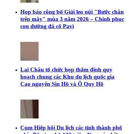
Họp báo công bố Giải leo núi "Bước chân
trên mây" mùa 3 năm 2026 – Chinh phục
con đường đá cổ Pavi
Lai Châu tổ chức họp thẩm định quy
hoạch chung các Khu du lịch quốc gia
Cao nguyên Sìn Hồ và Ô Quy Hồ
Cụm Hiệp hội Du lịch các tỉnh thành phố