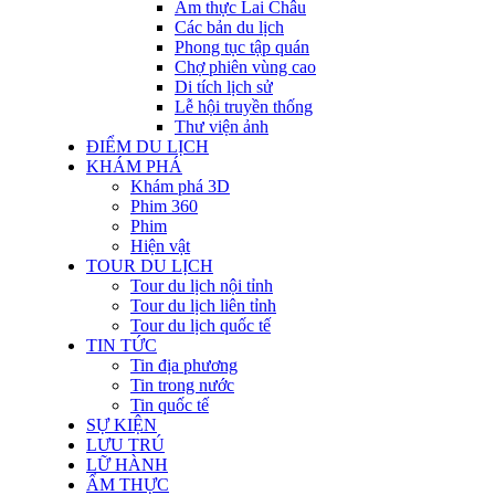
Ẩm thực Lai Châu
Các bản du lịch
Phong tục tập quán
Chợ phiên vùng cao
Di tích lịch sử
Lễ hội truyền thống
Thư viện ảnh
ĐIỂM DU LỊCH
KHÁM PHÁ
Khám phá 3D
Phim 360
Phim
Hiện vật
TOUR DU LỊCH
Tour du lịch nội tỉnh
Tour du lịch liên tỉnh
Tour du lịch quốc tế
TIN TỨC
Tin địa phương
Tin trong nước
Tin quốc tế
SỰ KIỆN
LƯU TRÚ
LỮ HÀNH
ẨM THỰC