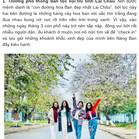
1. Trường phổ thông dân tộc nội trú tỉnh Lai Châu
: Nơi được
mệnh danh là “con đường hoa Ban đẹp nhất Lai Châu”, bởi lúc này
hai bên đường là những hàng cây hoa ban với sắc tím trắng đang
đua nhau bung nở rực rỡ trên nền trời trong xanh. Vì vậy, vào
những ngày tháng 3 con phố này trở nên tấp nập, đông vui bởi rất
nhiều người dân, du khách ở muôn nơi nô nức tìm về để “check-in”
và lưu giữ những khoảnh khắc xinh đẹp của mình bên Nàng Ban
đầy kiêu hạnh.