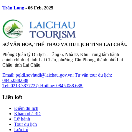
Trần Long
-
06 Feb, 2025
SỞ VĂN HÓA, THỂ THAO VÀ DU LỊCH TỈNH LAI CHÂU
Phòng Quản lý Du lịch - Tầng 6, Nhà D, Khu Trung tâm hành
chính chính trị tỉnh Lai Châu, phường Tân Phong, thành phố Lai
Châu, tỉnh Lai Châu
Email: pqldl.sovhttdl@laichau.gov.vn; Tư vấn tour du lịch:
0845.088.688
Tel: 0213.3877727; Hotline: 0845.088.688.
Liên kết
Điểm du lịch
Khám phá 3D
Lữ hành
Tour du lịch
Lưu trú