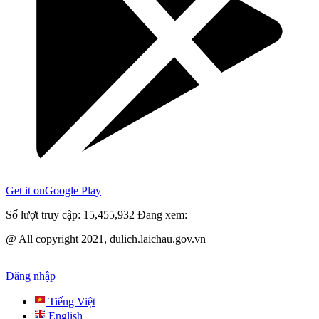
Get it on
Google Play
Số lượt truy cập:
15,455,932
Đang xem:
@ All copyright 2021, dulich.laichau.gov.vn
Đăng nhập
Tiếng Việt
English