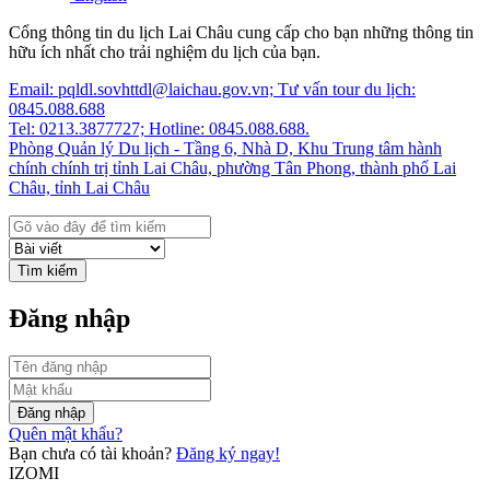
Cổng thông tin du lịch Lai Châu cung cấp cho bạn những thông tin
hữu ích nhất cho trải nghiệm du lịch của bạn.
Email: pqldl.sovhttdl@laichau.gov.vn; Tư vấn tour du lịch:
0845.088.688
Tel: 0213.3877727; Hotline: 0845.088.688.
Phòng Quản lý Du lịch - Tầng 6, Nhà D, Khu Trung tâm hành
chính chính trị tỉnh Lai Châu, phường Tân Phong, thành phố Lai
Châu, tỉnh Lai Châu
Tìm kiếm
Đăng nhập
Đăng nhập
Quên mật khẩu?
Bạn chưa có tài khoản?
Đăng ký ngay!
IZOMI