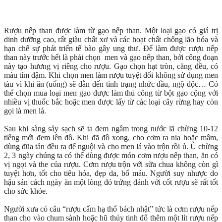
Rượu nếp than được làm từ gạo nếp than. Một loại gạo có giá trị
dinh dưỡng cao, rất giàu chất xơ và các hoạt chất chống lão hóa và
hạn chế sự phát triển tế bào gây ung thư. Để làm được rượu nếp
than này trước hết là phải chọn men và gạo nếp than, bởi công đoạn
này tạo hương vị riêng cho rượu. Gạo chọn hạt tròn, căng đều, có
màu tím đậm. Khi chọn men làm rượu tuyệt đối không sử dụng men
tàu vì khi ăn (uống) sẽ dẫn đến tình trạng nhức đầu, ngộ độc… Có
thể chọn mua loại men gạo được làm thủ công từ bột gạo cộng với
nhiều vị thuốc bắc hoặc men được lấy từ các loại cây rừng hay còn
gọi là men lá.
Sau khi sàng sảy sạch sẽ ta đem ngâm trong nước lã chừng 10-12
tiếng mới đem lên đồ. Khi đã đồ xong, cho cơm ra nia hoặc mâm,
dùng đũa tản đều ra để nguội và cho men lá vào trộn rồi ủ. Ủ chừng
2, 3 ngày chúng ta có thể dùng được món cơm rượu nếp than, ăn có
vị ngọt và the của rượu. Cơm rượu trộn với sữa chua không còn gì
tuyệt hơn, tốt cho tiêu hóa, đẹp da, bổ máu. Người suy nhược do
hậu sản cách ngày ăn một lòng đỏ trứng đánh với cốt rượu sẽ rất tốt
cho sức khỏe.
Người xưa có câu “rượu cẩm hạ thổ bách nhật” tức là cơm rượu nếp
than cho vào chum sành hoặc hũ thủy tinh đổ thêm một lít rượu nếp