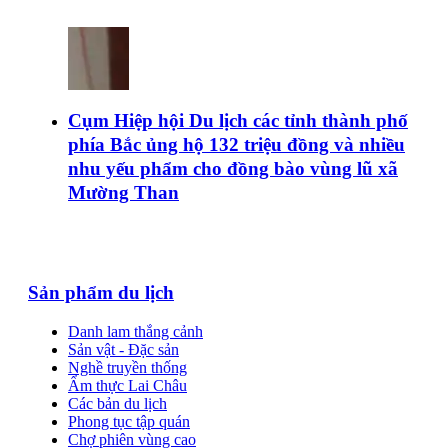
Cụm Hiệp hội Du lịch các tỉnh thành phố
phía Bắc ủng hộ 132 triệu đồng và nhiều
nhu yếu phẩm cho đồng bào vùng lũ xã
Mường Than
Sản phẩm du lịch
Danh lam thắng cảnh
Sản vật - Đặc sản
Nghề truyền thống
Ẩm thực Lai Châu
Các bản du lịch
Phong tục tập quán
Chợ phiên vùng cao