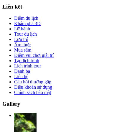
Liên kết
Điểm du lịch
Khám phá 3D
Lữ hành
Tour du lịch
Lưu trú
Ẩm thực
Mua sắm
Điểm vui chơi giải trí
Tạo lịch trình
Lịch trình tour
Danh bạ
Liên hệ
Câu hỏi thường gặp
Điều khoản sử dụng
Chính sách bảo mật
Gallery