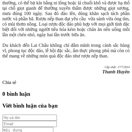
thường, có thể bịt kín bằng ni lông hoặc lá chuối khô và được hạ thổ
tại chỗ giọt gianh để thường xuyên thấm được những giọt sương,
mưa đúng 100 ngày. Sau đó đào lên, dùng khăn sạch tách phần
nước và phần bã. Rượu nếp than đạt yêu cầu vừa sánh vừa óng tím,
có mùi thơm nồng. Loại rượu độc đáo phù hợp với mọi giới tính đặc
biệt đối với những người tiêu hóa kém hoặc chán ăn nên uống mỗi
lần một chén nhỏ, ngày hai lần trước bữa ăn.
Du khách đến Lai Châu không chỉ đắm mình trong cảnh sắc hùng
vĩ, phong tục độc đáo, lễ hội đặc sắc, ẩm thực phong phú mà còn có
thể mang về những món quà độc đáo như rượu nếp than.
Cập nhật: 17/7/2014
Thanh Huyền
Chia sẻ
0 bình luận
Viết bình luận của bạn