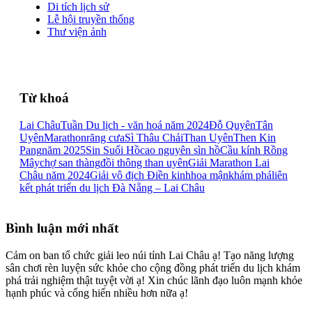
Di tích lịch sử
Lễ hội truyền thống
Thư viện ảnh
Từ khoá
Lai Châu
Tuần Du lịch - văn hoá năm 2024
Đỗ Quyên
Tân
Uyên
Marathon
răng cưa
Sì Thâu Chải
Than Uyên
Then Kin
Pang
năm 2025
Sin Suối Hồ
cao nguyên sìn hồ
Cầu kính Rồng
Mây
chợ san thàng
đồi thông than uyên
Giải Marathon Lai
Châu năm 2024
Giải vô địch Điền kinh
hoa mận
khám phá
liên
kết phát triển du lịch Đà Nẵng – Lai Châu
Bình luận mới nhất
Cảm on ban tổ chức giải leo núi tỉnh Lai Châu ạ! Tạo năng lượng
sân chơi rèn luyện sức khỏe cho cộng đồng phát triển du lịch khám
phá trải nghiệm thật tuyệt vời ạ! Xin chúc lãnh đạo luôn mạnh khỏe
hạnh phúc và cống hiến nhiều hơn nữa ạ!