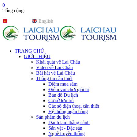
0
Tổng cộng:
Tiếng Việt
English
TRANG CHỦ
GIỚI THIỆU
Khái quát về Lai Châu
Video về Lai Châu
Bài hát về Lai Châu
Thông tin cần thiết
Điểm mua sắm
Điểm vui chơi giải trí
Bản đồ Du lịch
Cơ sở lưu trú
Các số điện thoại cần thiết
Hệ thống ngân hàng
Sản phẩm du lịch
Danh lam thắng cảnh
Sản vật - Đặc sản
Nghề truyền thống