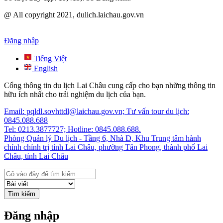
@ All copyright 2021, dulich.laichau.gov.vn
Đăng nhập
Tiếng Việt
English
Cổng thông tin du lịch Lai Châu cung cấp cho bạn những thông tin
hữu ích nhất cho trải nghiệm du lịch của bạn.
Email: pqldl.sovhttdl@laichau.gov.vn; Tư vấn tour du lịch:
0845.088.688
Tel: 0213.3877727; Hotline: 0845.088.688.
Phòng Quản lý Du lịch - Tầng 6, Nhà D, Khu Trung tâm hành
chính chính trị tỉnh Lai Châu, phường Tân Phong, thành phố Lai
Châu, tỉnh Lai Châu
Tìm kiếm
Đăng nhập