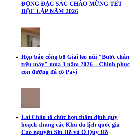
ĐỘNG ĐẶC SẮC CHÀO MỪNG TẾT
ĐỘC LẬP NĂM 2026
Họp báo công bố Giải leo núi "Bước chân
trên mây" mùa 3 năm 2026 – Chinh phục
con đường đá cổ Pavi
Lai Châu tổ chức họp thẩm định quy
hoạch chung các Khu du lịch quốc gia
Cao nguyên Sìn Hồ và Ô Quy Hồ