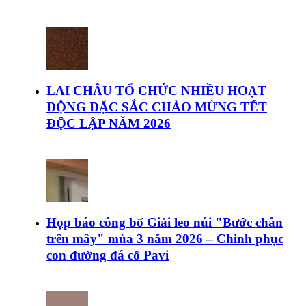
LAI CHÂU TỔ CHỨC NHIỀU HOẠT
ĐỘNG ĐẶC SẮC CHÀO MỪNG TẾT
ĐỘC LẬP NĂM 2026
Họp báo công bố Giải leo núi "Bước chân
trên mây" mùa 3 năm 2026 – Chinh phục
con đường đá cổ Pavi