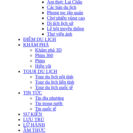
Ẩm thực Lai Châu
Các bản du lịch
Phong tục tập quán
Chợ phiên vùng cao
Di tích lịch sử
Lễ hội truyền thống
Thư viện ảnh
ĐIỂM DU LỊCH
KHÁM PHÁ
Khám phá 3D
Phim 360
Phim
Hiện vật
TOUR DU LỊCH
Tour du lịch nội tỉnh
Tour du lịch liên tỉnh
Tour du lịch quốc tế
TIN TỨC
Tin địa phương
Tin trong nước
Tin quốc tế
SỰ KIỆN
LƯU TRÚ
LỮ HÀNH
ẨM THỰC