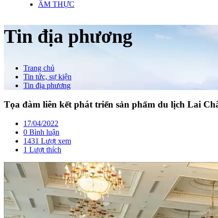
ẨM THỰC
Tin địa phương
Trang chủ
Tin tức, sự kiện
Tin địa phương
Tọa đàm liên kết phát triển sản phẩm du lịch Lai Ch
17/04/2022
0 Bình luận
1431 Lượt xem
1
Lượt thích