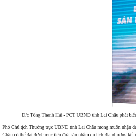
Đ/c Tống Thanh Hải - PCT UBND tỉnh Lai Châu phát biểu k
Phó Chủ tịch Thường trực UBND tỉnh Lai Châu mong muốn nhận được ý
Châu có thể đạt được mục tiêu đưa sản phẩm du lịch địa phương kết n