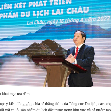
hai mạc tọa đàm
 kiến đóng góp, chia sẻ thẳng thắn của Tổng cục Du lịch, các cơ qua
ối với chuỗi sản phẩm du lịch đặc trưng trong khu vực và cả nước; tạo