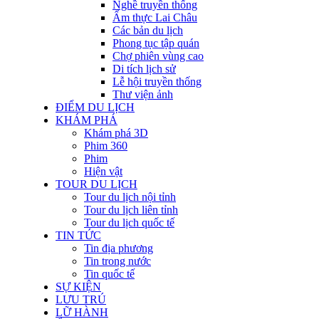
Nghề truyền thống
Ẩm thực Lai Châu
Các bản du lịch
Phong tục tập quán
Chợ phiên vùng cao
Di tích lịch sử
Lễ hội truyền thống
Thư viện ảnh
ĐIỂM DU LỊCH
KHÁM PHÁ
Khám phá 3D
Phim 360
Phim
Hiện vật
TOUR DU LỊCH
Tour du lịch nội tỉnh
Tour du lịch liên tỉnh
Tour du lịch quốc tế
TIN TỨC
Tin địa phương
Tin trong nước
Tin quốc tế
SỰ KIỆN
LƯU TRÚ
LỮ HÀNH