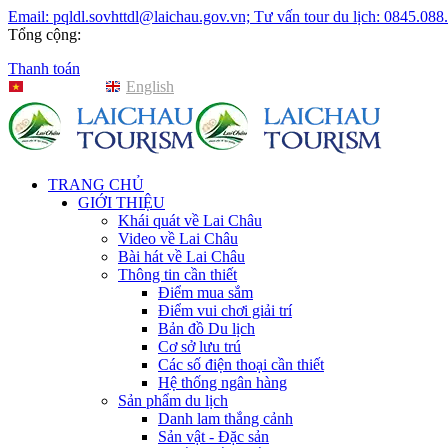
Email: pqldl.sovhttdl@laichau.gov.vn; Tư vấn tour du lịch: 0845.088
Tổng cộng:
Thanh toán
Tiếng Việt
English
TRANG CHỦ
GIỚI THIỆU
Khái quát về Lai Châu
Video về Lai Châu
Bài hát về Lai Châu
Thông tin cần thiết
Điểm mua sắm
Điểm vui chơi giải trí
Bản đồ Du lịch
Cơ sở lưu trú
Các số điện thoại cần thiết
Hệ thống ngân hàng
Sản phẩm du lịch
Danh lam thắng cảnh
Sản vật - Đặc sản