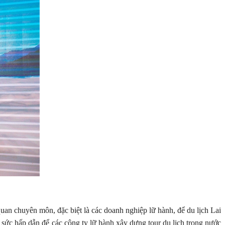
n chuyên môn, đặc biệt là các doanh nghiệp lữ hành, để du lịch Lai
 sức hấp dẫn để các công ty lữ hành xây dựng tour du lịch trong nước