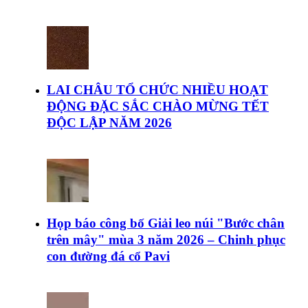
LAI CHÂU TỔ CHỨC NHIỀU HOẠT
ĐỘNG ĐẶC SẮC CHÀO MỪNG TẾT
ĐỘC LẬP NĂM 2026
Họp báo công bố Giải leo núi "Bước chân
trên mây" mùa 3 năm 2026 – Chinh phục
con đường đá cổ Pavi