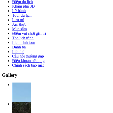
Điểm du lịch
Khám phá 3D
Lữ hành
Tour du lịch
Lưu trú
Ẩm thực
Mua sắm
Điểm vui chơi giải trí
Tạo lịch trình
Lịch trình tour
Danh bạ
Liên hệ
Câu hỏi thường gặp
Điều khoản sử dụng
Chính sách bảo mật
Gallery