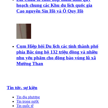
hoạch chung các Khu du lịch quốc gia
Cao nguyên Sìn Hồ và Ô Quy Hồ
Cụm Hiệp hội Du lịch các tỉnh thành phố
phía Bắc ủng hộ 132 triệu đồng và nhiều
nhu yếu phẩm cho đồng bào vùng lũ xã
Mường Than
Tin tức, sự kiện
Tin địa phương
Tin trong nước
Tin quốc tế