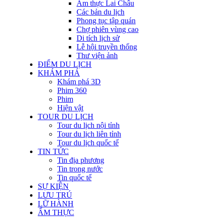
Ẩm thực Lai Châu
Các bản du lịch
Phong tục tập quán
Chợ phiên vùng cao
Di tích lịch sử
Lễ hội truyền thống
Thư viện ảnh
ĐIỂM DU LỊCH
KHÁM PHÁ
Khám phá 3D
Phim 360
Phim
Hiện vật
TOUR DU LỊCH
Tour du lịch nội tỉnh
Tour du lịch liên tỉnh
Tour du lịch quốc tế
TIN TỨC
Tin địa phương
Tin trong nước
Tin quốc tế
SỰ KIỆN
LƯU TRÚ
LỮ HÀNH
ẨM THỰC