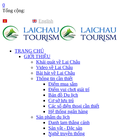
0
Tổng cộng:
Tiếng Việt
English
TRANG CHỦ
GIỚI THIỆU
Khái quát về Lai Châu
Video về Lai Châu
Bài hát về Lai Châu
Thông tin cần thiết
Điểm mua sắm
Điểm vui chơi giải trí
Bản đồ Du lịch
Cơ sở lưu trú
Các số điện thoại cần thiết
Hệ thống ngân hàng
Sản phẩm du lịch
Danh lam thắng cảnh
Sản vật - Đặc sản
Nghề truyền thống