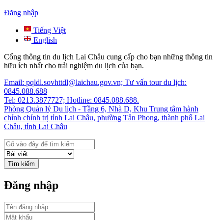
Đăng nhập
Tiếng Việt
English
Cổng thông tin du lịch Lai Châu cung cấp cho bạn những thông tin
hữu ích nhất cho trải nghiệm du lịch của bạn.
Email: pqldl.sovhttdl@laichau.gov.vn; Tư vấn tour du lịch:
0845.088.688
Tel: 0213.3877727; Hotline: 0845.088.688.
Phòng Quản lý Du lịch - Tầng 6, Nhà D, Khu Trung tâm hành
chính chính trị tỉnh Lai Châu, phường Tân Phong, thành phố Lai
Châu, tỉnh Lai Châu
Tìm kiếm
Đăng nhập