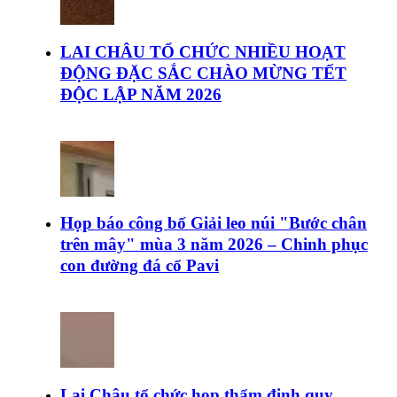
LAI CHÂU TỔ CHỨC NHIỀU HOẠT
ĐỘNG ĐẶC SẮC CHÀO MỪNG TẾT
ĐỘC LẬP NĂM 2026
Họp báo công bố Giải leo núi "Bước chân
trên mây" mùa 3 năm 2026 – Chinh phục
con đường đá cổ Pavi
Lai Châu tổ chức họp thẩm định quy