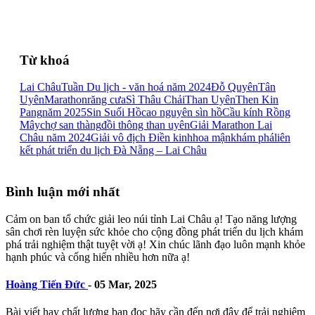
Từ khoá
Lai Châu
Tuần Du lịch - văn hoá năm 2024
Đỗ Quyên
Tân
Uyên
Marathon
răng cưa
Sì Thâu Chải
Than Uyên
Then Kin
Pang
năm 2025
Sin Suối Hồ
cao nguyên sìn hồ
Cầu kính Rồng
Mây
chợ san thàng
đồi thông than uyên
Giải Marathon Lai
Châu năm 2024
Giải vô địch Điền kinh
hoa mận
khám phá
liên
kết phát triển du lịch Đà Nẵng – Lai Châu
Bình luận mới nhất
Cảm on ban tổ chức giải leo núi tỉnh Lai Châu ạ! Tạo năng lượng
sân chơi rèn luyện sức khỏe cho cộng đồng phát triển du lịch khám
phá trải nghiệm thật tuyệt vời ạ! Xin chúc lãnh đạo luôn mạnh khỏe
hạnh phúc và cống hiến nhiều hơn nữa ạ!
Hoàng Tiến Đức
-
05 Mar, 2025
Bài viết hay chất lượng bạn đọc hãy cần đến nơi đây để trải nghiệm