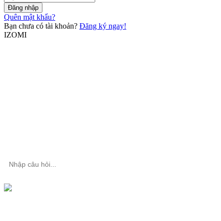
Đăng nhập
Quên mật khẩu?
Bạn chưa có tài khoản?
Đăng ký ngay!
IZOMI