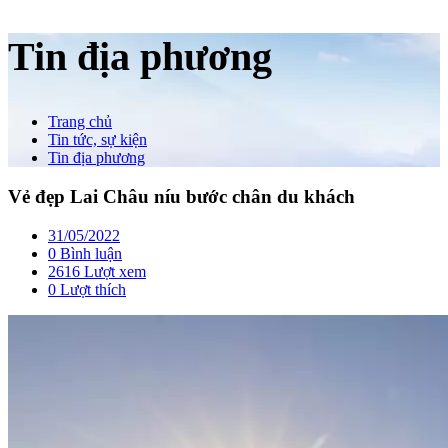
Tin địa phương
Trang chủ
Tin tức, sự kiện
Tin địa phương
Vẻ đẹp Lai Châu níu bước chân du khách
31/05/2022
0 Bình luận
2616 Lượt xem
0
Lượt thích