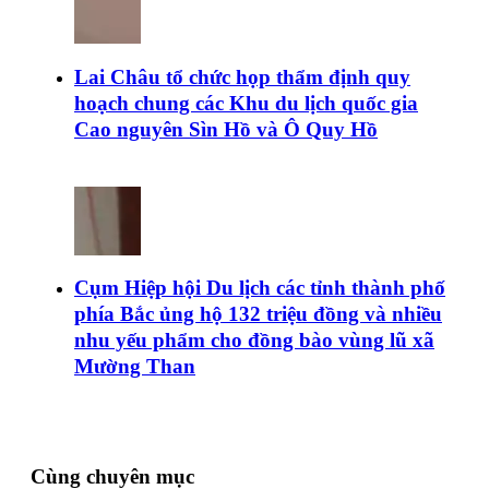
Lai Châu tổ chức họp thẩm định quy
hoạch chung các Khu du lịch quốc gia
Cao nguyên Sìn Hồ và Ô Quy Hồ
Cụm Hiệp hội Du lịch các tỉnh thành phố
phía Bắc ủng hộ 132 triệu đồng và nhiều
nhu yếu phẩm cho đồng bào vùng lũ xã
Mường Than
Cùng chuyên mục