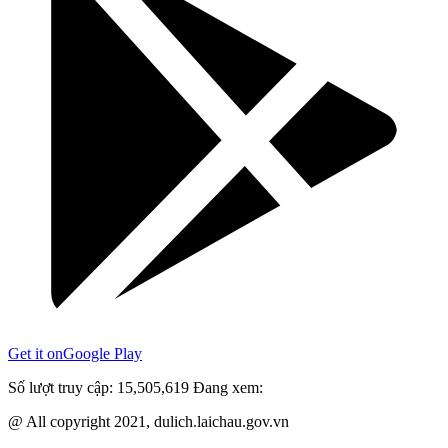
Get it on
Google Play
Số lượt truy cập:
15,505,619
Đang xem:
@ All copyright 2021, dulich.laichau.gov.vn