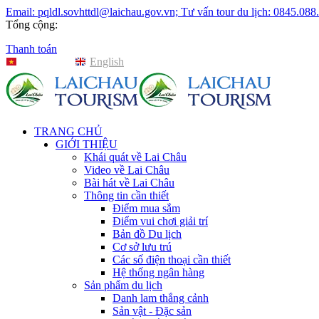
Email: pqldl.sovhttdl@laichau.gov.vn; Tư vấn tour du lịch: 0845.088
Tổng cộng:
Thanh toán
Tiếng Việt
English
TRANG CHỦ
GIỚI THIỆU
Khái quát về Lai Châu
Video về Lai Châu
Bài hát về Lai Châu
Thông tin cần thiết
Điểm mua sắm
Điểm vui chơi giải trí
Bản đồ Du lịch
Cơ sở lưu trú
Các số điện thoại cần thiết
Hệ thống ngân hàng
Sản phẩm du lịch
Danh lam thắng cảnh
Sản vật - Đặc sản