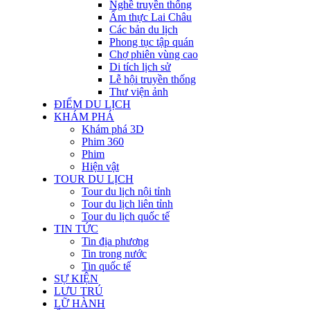
Nghề truyền thống
Ẩm thực Lai Châu
Các bản du lịch
Phong tục tập quán
Chợ phiên vùng cao
Di tích lịch sử
Lễ hội truyền thống
Thư viện ảnh
ĐIỂM DU LỊCH
KHÁM PHÁ
Khám phá 3D
Phim 360
Phim
Hiện vật
TOUR DU LỊCH
Tour du lịch nội tỉnh
Tour du lịch liên tỉnh
Tour du lịch quốc tế
TIN TỨC
Tin địa phương
Tin trong nước
Tin quốc tế
SỰ KIỆN
LƯU TRÚ
LỮ HÀNH