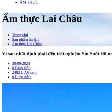
ẨM THỰC
Ẩm thực Lai Châu
Trang chủ
Sản phẩm du lịch
Ẩm thực Lai Châu
Vì sao nhất định phải đến trải nghiệm Sin Suối Hồ m
30/09/2024
0 Bình luận
2482 Lượt xem
0
Lượt thích