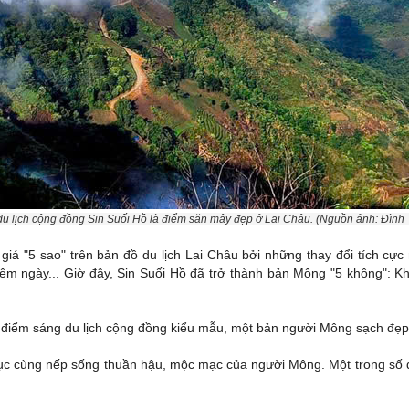
u lịch cộng đồng Sin Suối Hồ là điểm săn mây đẹp ở Lai Châu. (Nguồn ảnh: Đình
 giá "5 sao" trên bản đồ du lịch Lai Châu bởi những thay đổi tích c
m ngày... Giờ đây, Sin Suối Hồ đã trở thành bản Mông "5 không": Khô
 điểm sáng du lịch cộng đồng kiểu mẫu, một bản người Mông sạch đẹp vớ
tục cùng nếp sống thuần hậu, mộc mạc của người Mông. Một trong số 