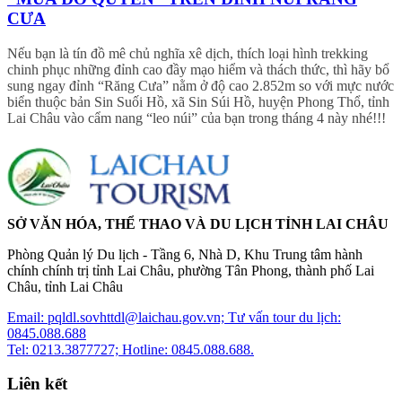
CƯA
Nếu bạn là tín đồ mê chủ nghĩa xê dịch, thích loại hình trekking
chinh phục những đỉnh cao đầy mạo hiểm và thách thức, thì hãy bổ
sung ngay đỉnh “Răng Cưa” nằm ở độ cao 2.852m so với mực nước
biển thuộc bản Sin Suối Hồ, xã Sin Súi Hồ, huyện Phong Thổ, tỉnh
Lai Châu vào cẩm nang “leo núi” của bạn trong tháng 4 này nhé!!!
SỞ VĂN HÓA, THỂ THAO VÀ DU LỊCH TỈNH LAI CHÂU
Phòng Quản lý Du lịch - Tầng 6, Nhà D, Khu Trung tâm hành
chính chính trị tỉnh Lai Châu, phường Tân Phong, thành phố Lai
Châu, tỉnh Lai Châu
Email: pqldl.sovhttdl@laichau.gov.vn; Tư vấn tour du lịch:
0845.088.688
Tel: 0213.3877727; Hotline: 0845.088.688.
Liên kết