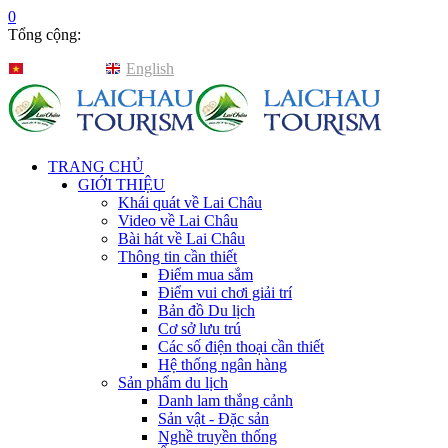
0
Tổng cộng:
Tiếng Việt
English
TRANG CHỦ
GIỚI THIỆU
Khái quát về Lai Châu
Video về Lai Châu
Bài hát về Lai Châu
Thông tin cần thiết
Điểm mua sắm
Điểm vui chơi giải trí
Bản đồ Du lịch
Cơ sở lưu trú
Các số điện thoại cần thiết
Hệ thống ngân hàng
Sản phẩm du lịch
Danh lam thắng cảnh
Sản vật - Đặc sản
Nghề truyền thống