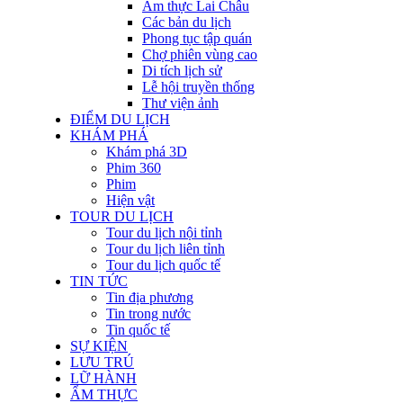
Ẩm thực Lai Châu
Các bản du lịch
Phong tục tập quán
Chợ phiên vùng cao
Di tích lịch sử
Lễ hội truyền thống
Thư viện ảnh
ĐIỂM DU LỊCH
KHÁM PHÁ
Khám phá 3D
Phim 360
Phim
Hiện vật
TOUR DU LỊCH
Tour du lịch nội tỉnh
Tour du lịch liên tỉnh
Tour du lịch quốc tế
TIN TỨC
Tin địa phương
Tin trong nước
Tin quốc tế
SỰ KIỆN
LƯU TRÚ
LỮ HÀNH
ẨM THỰC