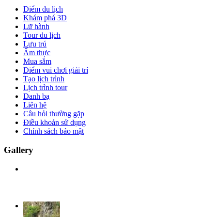
Điểm du lịch
Khám phá 3D
Lữ hành
Tour du lịch
Lưu trú
Ẩm thực
Mua sắm
Điểm vui chơi giải trí
Tạo lịch trình
Lịch trình tour
Danh bạ
Liên hệ
Câu hỏi thường gặp
Điều khoản sử dụng
Chính sách bảo mật
Gallery