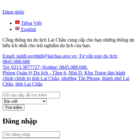
Đăng nhập
Tiếng Việt
English
Cổng thông tin du lịch Lai Châu cung cấp cho bạn những thông tin
hữu ích nhất cho trải nghiệm du lịch của bạn.
Email: pqldl.sovhttdl@laichau.gov.vn; Tư vấn tour du lịch:
0845.088.688
Tel: 0213.3877727; Hotline: 0845.088.688.
Phòng Quản lý Du lịch - Tầng 6, Nhà D, Khu Trung tâm hành
chính chính trị tỉnh Lai Châu, phường Tân Phong, thành phố Lai
Châu, tỉnh Lai Châu
Tìm kiếm
Đăng nhập