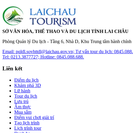
SỞ VĂN HÓA, THỂ THAO VÀ DU LỊCH TỈNH LAI CHÂU
Phòng Quản lý Du lịch - Tầng 6, Nhà D, Khu Trung tâm hành chính c
Email: pqldl.sovhttdl@laichau.gov.vn; Tư vấn tour du lịch: 0845.088
Tel: 0213.3877727; Hotline: 0845.088.688.
Liên kết
Điểm du lịch
Khám phá 3D
Lữ hành
Tour du lịch
Lưu trú
Ẩm thực
Mua sắm
Điểm vui chơi giải trí
Tạo lịch trình
Lịch trình tour