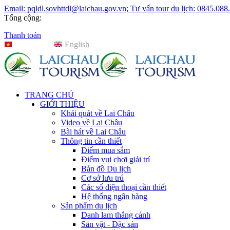
Email: pqldl.sovhttdl@laichau.gov.vn; Tư vấn tour du lịch: 0845.088
Tổng cộng:
Thanh toán
Tiếng Việt
English
TRANG CHỦ
GIỚI THIỆU
Khái quát về Lai Châu
Video về Lai Châu
Bài hát về Lai Châu
Thông tin cần thiết
Điểm mua sắm
Điểm vui chơi giải trí
Bản đồ Du lịch
Cơ sở lưu trú
Các số điện thoại cần thiết
Hệ thống ngân hàng
Sản phẩm du lịch
Danh lam thắng cảnh
Sản vật - Đặc sản