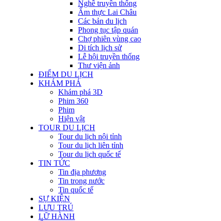
Nghề truyền thống
Ẩm thực Lai Châu
Các bản du lịch
Phong tục tập quán
Chợ phiên vùng cao
Di tích lịch sử
Lễ hội truyền thống
Thư viện ảnh
ĐIỂM DU LỊCH
KHÁM PHÁ
Khám phá 3D
Phim 360
Phim
Hiện vật
TOUR DU LỊCH
Tour du lịch nội tỉnh
Tour du lịch liên tỉnh
Tour du lịch quốc tế
TIN TỨC
Tin địa phương
Tin trong nước
Tin quốc tế
SỰ KIỆN
LƯU TRÚ
LỮ HÀNH