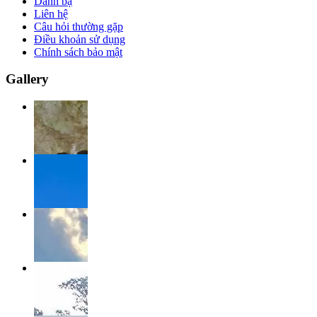
Danh bạ
Liên hệ
Câu hỏi thường gặp
Điều khoản sử dụng
Chính sách bảo mật
Gallery