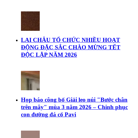
LAI CHÂU TỔ CHỨC NHIỀU HOẠT
ĐỘNG ĐẶC SẮC CHÀO MỪNG TẾT
ĐỘC LẬP NĂM 2026
Họp báo công bố Giải leo núi "Bước chân
trên mây" mùa 3 năm 2026 – Chinh phục
con đường đá cổ Pavi