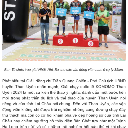
Ban Tổ chức trao giải Nhất, Nhì, Ba cho các vận động viên nam ở cự ly 35km.
Phát biểu tại Giải, đồng chí Trần Quang Chiến - Phó Chủ tịch UBND
huyện Than Uyên nhấn mạnh, Giải chạy quốc tế KOMOMO Than
Uyên 2024 là một sự kiện thể thao ý nghĩa, đánh dấu một bước tiến
mới trong phát triển du lịch và thể thao của huyện Than Uyên nói
riêng và của tỉnh Lai Châu nói chung. Đến với Than Uyên, các vận
động viên không chỉ được trải nghiệm những cung đường chạy đầy
thử thách mà còn có cơ hội khám phá vẻ đẹp hoang sơ của tỉnh Lai
Châu hay chiêm ngưỡng hồ thủy điện Bản Chát tựa như một "Vịnh
Hạ Long trên núi" và có những trải nghiệm hết sức thú vị khi chạy