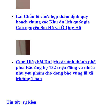
Lai Châu tổ chức họp thẩm định quy
hoạch chung các Khu du lịch quốc gia
Cao nguyên Sìn Hồ và Ô Quy Hồ
Cụm Hiệp hội Du lịch các tỉnh thành phố
phía Bắc ủng hộ 132 triệu đồng và nhiều
nhu yếu phẩm cho đồng bào vùng lũ xã
Mường Than
Tin tức, sự kiện