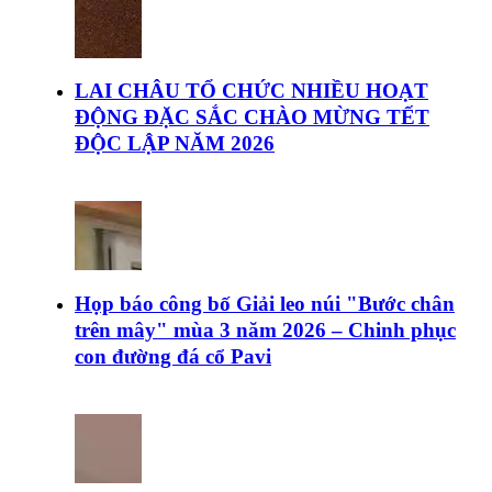
LAI CHÂU TỔ CHỨC NHIỀU HOẠT
ĐỘNG ĐẶC SẮC CHÀO MỪNG TẾT
ĐỘC LẬP NĂM 2026
Họp báo công bố Giải leo núi "Bước chân
trên mây" mùa 3 năm 2026 – Chinh phục
con đường đá cổ Pavi