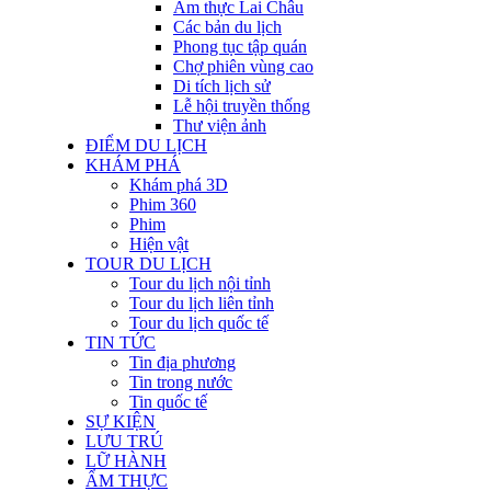
Ẩm thực Lai Châu
Các bản du lịch
Phong tục tập quán
Chợ phiên vùng cao
Di tích lịch sử
Lễ hội truyền thống
Thư viện ảnh
ĐIỂM DU LỊCH
KHÁM PHÁ
Khám phá 3D
Phim 360
Phim
Hiện vật
TOUR DU LỊCH
Tour du lịch nội tỉnh
Tour du lịch liên tỉnh
Tour du lịch quốc tế
TIN TỨC
Tin địa phương
Tin trong nước
Tin quốc tế
SỰ KIỆN
LƯU TRÚ
LỮ HÀNH
ẨM THỰC