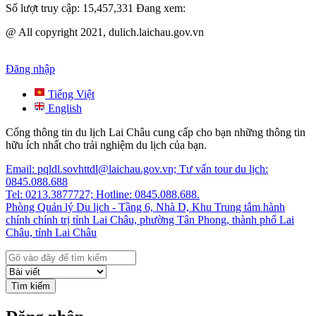
Số lượt truy cập:
15,457,331
Đang xem:
@ All copyright 2021, dulich.laichau.gov.vn
Đăng nhập
Tiếng Việt
English
Cổng thông tin du lịch Lai Châu cung cấp cho bạn những thông tin
hữu ích nhất cho trải nghiệm du lịch của bạn.
Email: pqldl.sovhttdl@laichau.gov.vn; Tư vấn tour du lịch:
0845.088.688
Tel: 0213.3877727; Hotline: 0845.088.688.
Phòng Quản lý Du lịch - Tầng 6, Nhà D, Khu Trung tâm hành
chính chính trị tỉnh Lai Châu, phường Tân Phong, thành phố Lai
Châu, tỉnh Lai Châu
Tìm kiếm