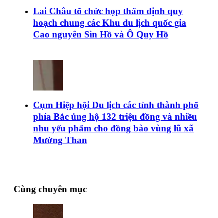
Lai Châu tổ chức họp thẩm định quy
hoạch chung các Khu du lịch quốc gia
Cao nguyên Sìn Hồ và Ô Quy Hồ
Cụm Hiệp hội Du lịch các tỉnh thành phố
phía Bắc ủng hộ 132 triệu đồng và nhiều
nhu yếu phẩm cho đồng bào vùng lũ xã
Mường Than
Cùng chuyên mục