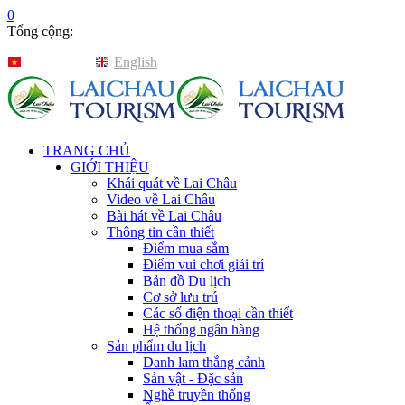
0
Tổng cộng:
Tiếng Việt
English
TRANG CHỦ
GIỚI THIỆU
Khái quát về Lai Châu
Video về Lai Châu
Bài hát về Lai Châu
Thông tin cần thiết
Điểm mua sắm
Điểm vui chơi giải trí
Bản đồ Du lịch
Cơ sở lưu trú
Các số điện thoại cần thiết
Hệ thống ngân hàng
Sản phẩm du lịch
Danh lam thắng cảnh
Sản vật - Đặc sản
Nghề truyền thống