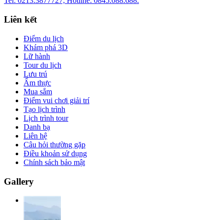
Tel: 0213.3877727; Hotline: 0845.088.688.
Liên kết
Điểm du lịch
Khám phá 3D
Lữ hành
Tour du lịch
Lưu trú
Ẩm thực
Mua sắm
Điểm vui chơi giải trí
Tạo lịch trình
Lịch trình tour
Danh bạ
Liên hệ
Câu hỏi thường gặp
Điều khoản sử dụng
Chính sách bảo mật
Gallery