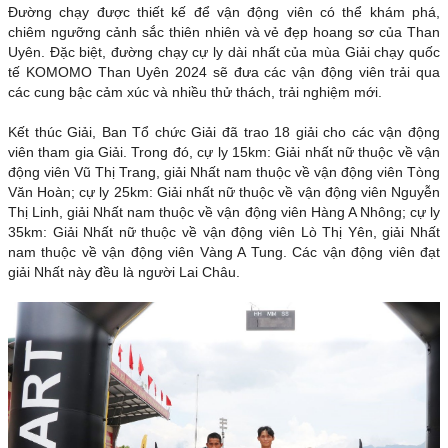
Đường chạy được thiết kế để vận động viên có thể khám phá,
chiêm ngưỡng cảnh sắc thiên nhiên và vẻ đẹp hoang sơ của Than
Uyên. Đặc biệt, đường chạy cự ly dài nhất của mùa Giải chạy quốc
tế KOMOMO Than Uyên 2024 sẽ đưa các vận động viên trải qua
các cung bậc cảm xúc và nhiều thử thách, trải nghiệm mới.
Kết thúc Giải, Ban Tổ chức Giải đã trao 18 giải cho các vận động
viên tham gia Giải. Trong đó, cự ly 15km: Giải nhất nữ thuộc về vận
động viên Vũ Thị Trang, giải Nhất nam thuộc về vận động viên Tòng
Văn Hoàn; cự ly 25km: Giải nhất nữ thuộc về vận động viên Nguyễn
Thị Linh, giải Nhất nam thuộc về vận động viên Hàng A Nhông; cự ly
35km: Giải Nhất nữ thuộc về vận động viên Lò Thị Yên, giải Nhất
nam thuộc về vận động viên Vàng A Tung. Các vận động viên đạt
giải Nhất này đều là người Lai Châu.