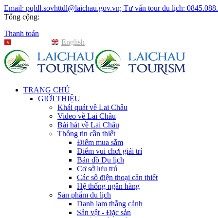
Email: pqldl.sovhttdl@laichau.gov.vn; Tư vấn tour du lịch: 0845.088
Tổng cộng:
Thanh toán
Tiếng Việt
English
TRANG CHỦ
GIỚI THIỆU
Khái quát về Lai Châu
Video về Lai Châu
Bài hát về Lai Châu
Thông tin cần thiết
Điểm mua sắm
Điểm vui chơi giải trí
Bản đồ Du lịch
Cơ sở lưu trú
Các số điện thoại cần thiết
Hệ thống ngân hàng
Sản phẩm du lịch
Danh lam thắng cảnh
Sản vật - Đặc sản