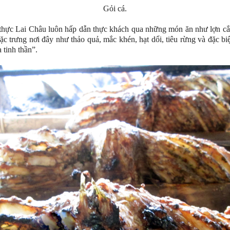
Gỏi cá.
hực Lai Châu luôn hấp dẫn thực khách qua những món ăn như lợn cắp nác
 trưng nơi đây như thảo quả, mắc khén, hạt dổi, tiêu rừng và đặc biệ
 tinh thần”.