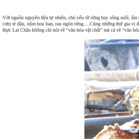
Với nguồn nguyên liệu tự nhiên, chủ yếu từ rừng hay sông suối, ẩm t
cơm tẻ dâu, nộm hoa ban, rau ngón rừng….Cùng những thứ gia vị đặc
thực Lai Châu không chỉ nói về “văn hóa vật chất” mà cả về “văn hóa