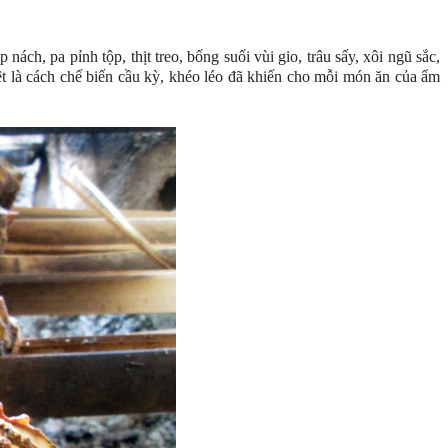
h, pa pỉnh tộp, thịt treo, bống suối vùi gio, trâu sấy, xôi ngũ sắc,
t là cách chế biến cầu kỳ, khéo léo đã khiến cho mỗi món ăn của ẩm