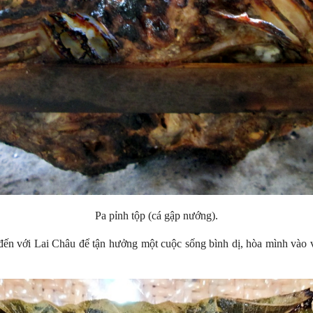
Pa pỉnh tộp (cá gập nướng).
y đến với Lai Châu để tận hưởng một cuộc sống bình dị, hòa mình vào