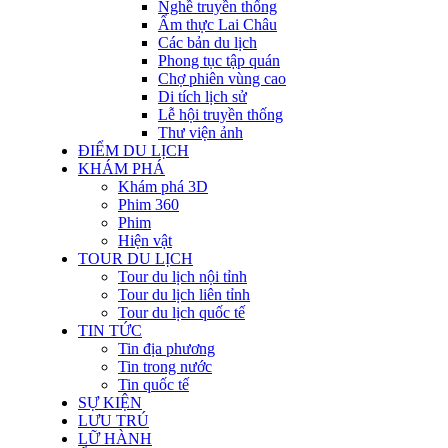
Nghề truyền thống
Ẩm thực Lai Châu
Các bản du lịch
Phong tục tập quán
Chợ phiên vùng cao
Di tích lịch sử
Lễ hội truyền thống
Thư viện ảnh
ĐIỂM DU LỊCH
KHÁM PHÁ
Khám phá 3D
Phim 360
Phim
Hiện vật
TOUR DU LỊCH
Tour du lịch nội tỉnh
Tour du lịch liên tỉnh
Tour du lịch quốc tế
TIN TỨC
Tin địa phương
Tin trong nước
Tin quốc tế
SỰ KIỆN
LƯU TRÚ
LỮ HÀNH