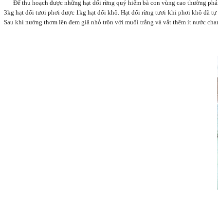
Để thu hoạch được những hạt dổi rừng quý hiếm bà con vùng cao thường phải 
3kg hạt dổi tươi phơi được 1kg hạt dổi khô. Hạt dổi rừng tươi khi phơi khô đã t
Sau khi nướng thơm lên đem giã nhỏ trộn với muối trắng và vắt thêm ít nước chan