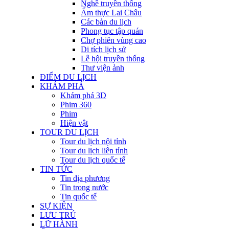
Nghề truyền thống
Ẩm thực Lai Châu
Các bản du lịch
Phong tục tập quán
Chợ phiên vùng cao
Di tích lịch sử
Lễ hội truyền thống
Thư viện ảnh
ĐIỂM DU LỊCH
KHÁM PHÁ
Khám phá 3D
Phim 360
Phim
Hiện vật
TOUR DU LỊCH
Tour du lịch nội tỉnh
Tour du lịch liên tỉnh
Tour du lịch quốc tế
TIN TỨC
Tin địa phương
Tin trong nước
Tin quốc tế
SỰ KIỆN
LƯU TRÚ
LỮ HÀNH