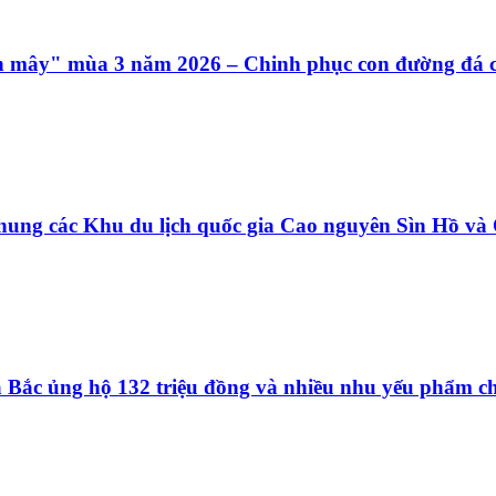
ên mây" mùa 3 năm 2026 – Chinh phục con đường đá c
hung các Khu du lịch quốc gia Cao nguyên Sìn Hồ v
ía Bắc ủng hộ 132 triệu đồng và nhiều nhu yếu phẩm