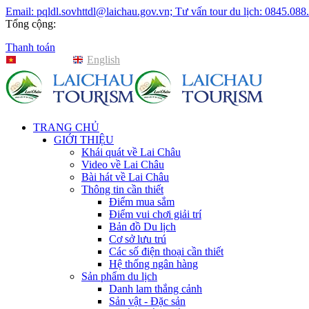
Email: pqldl.sovhttdl@laichau.gov.vn; Tư vấn tour du lịch: 0845.088
Tổng cộng:
Thanh toán
Tiếng Việt
English
TRANG CHỦ
GIỚI THIỆU
Khái quát về Lai Châu
Video về Lai Châu
Bài hát về Lai Châu
Thông tin cần thiết
Điểm mua sắm
Điểm vui chơi giải trí
Bản đồ Du lịch
Cơ sở lưu trú
Các số điện thoại cần thiết
Hệ thống ngân hàng
Sản phẩm du lịch
Danh lam thắng cảnh
Sản vật - Đặc sản