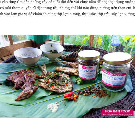
vào rừng tìm đến những cây có tuổi đời đến vài chục năm để nhặt hạt dụng xuống. 
ự có mùi thơm quyến rũ đặc trưng rồi, nhưng chỉ khi nào dùng nướng trên than củi 
h vào làm gia vị để chấm ăn cùng thịt lợn nướng, thịt luộc, thịt trâu sấy, lạp xư