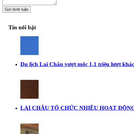
Gửi bình luận
Tin nổi bật
Du lịch Lai Châu vượt mốc 1,1 triệu lượt kh
LAI CHÂU TỔ CHỨC NHIỀU HOẠT ĐỘNG