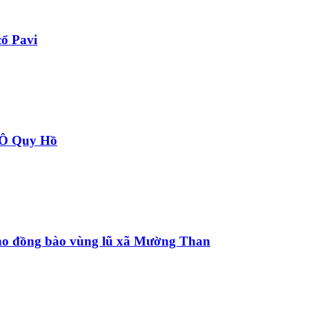
ổ Pavi
à Ô Quy Hồ
 cho đồng bào vùng lũ xã Mường Than