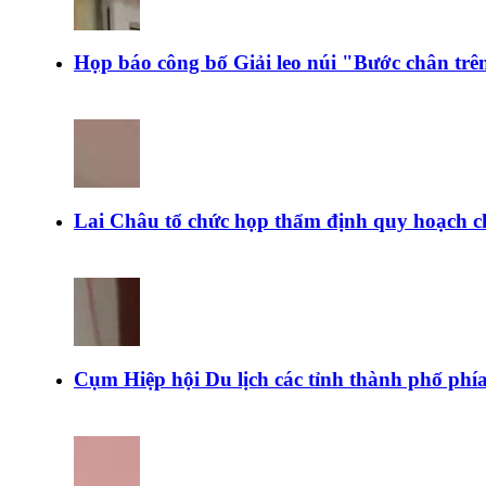
Họp báo công bố Giải leo núi "Bước chân tr
Lai Châu tổ chức họp thẩm định quy hoạch c
Cụm Hiệp hội Du lịch các tỉnh thành phố ph