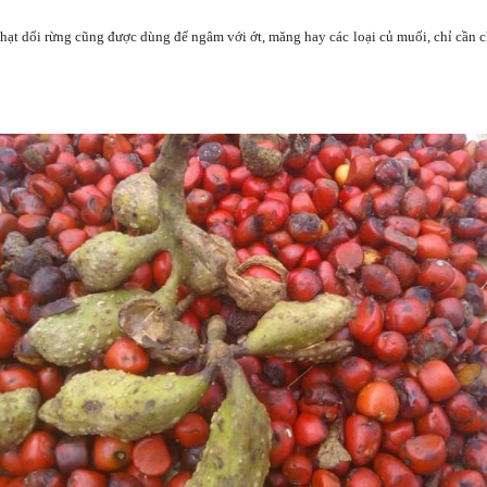
 hạt dổi rừng cũng được dùng để ngâm với ớt, măng hay các loại củ muối, chỉ cần 