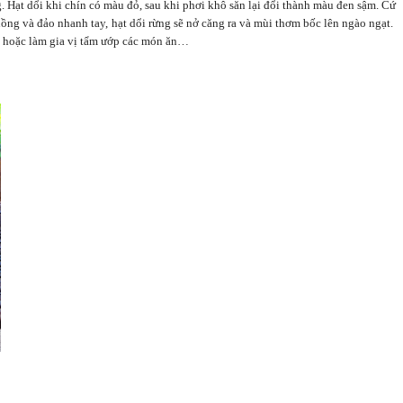
Hạt dổi khi chín có màu đỏ, sau khi phơi khô săn lại đổi thành màu đen sậm. Cứ
hồng và đảo nhanh tay, hạt dổi rừng sẽ nở căng ra và mùi thơm bốc lên ngào ngạt.
ởng hoặc làm gia vị tẩm ướp các món ăn…