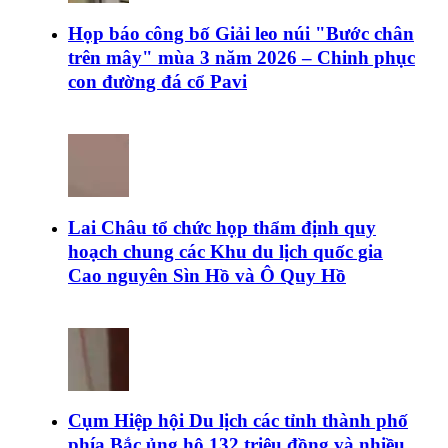
Họp báo công bố Giải leo núi "Bước chân
trên mây" mùa 3 năm 2026 – Chinh phục
con đường đá cổ Pavi
Lai Châu tổ chức họp thẩm định quy
hoạch chung các Khu du lịch quốc gia
Cao nguyên Sìn Hồ và Ô Quy Hồ
Cụm Hiệp hội Du lịch các tỉnh thành phố
phía Bắc ủng hộ 132 triệu đồng và nhiều