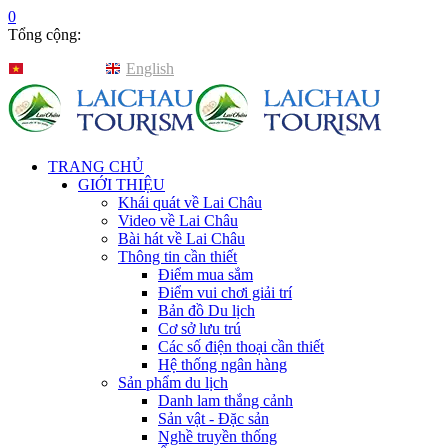
0
Tổng cộng:
Tiếng Việt
English
TRANG CHỦ
GIỚI THIỆU
Khái quát về Lai Châu
Video về Lai Châu
Bài hát về Lai Châu
Thông tin cần thiết
Điểm mua sắm
Điểm vui chơi giải trí
Bản đồ Du lịch
Cơ sở lưu trú
Các số điện thoại cần thiết
Hệ thống ngân hàng
Sản phẩm du lịch
Danh lam thắng cảnh
Sản vật - Đặc sản
Nghề truyền thống