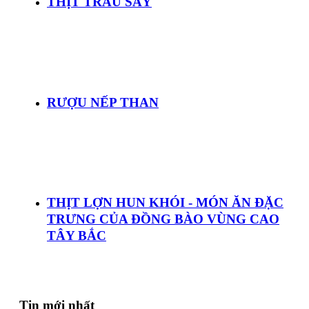
THỊT TRÂU SẤY
RƯỢU NẾP THAN
THỊT LỢN HUN KHÓI - MÓN ĂN ĐẶC
TRƯNG CỦA ĐỒNG BÀO VÙNG CAO
TÂY BẮC
Tin mới nhất