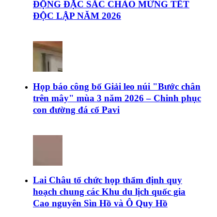
ĐỘNG ĐẶC SẮC CHÀO MỪNG TẾT
ĐỘC LẬP NĂM 2026
Họp báo công bố Giải leo núi "Bước chân
trên mây" mùa 3 năm 2026 – Chinh phục
con đường đá cổ Pavi
Lai Châu tổ chức họp thẩm định quy
hoạch chung các Khu du lịch quốc gia
Cao nguyên Sìn Hồ và Ô Quy Hồ