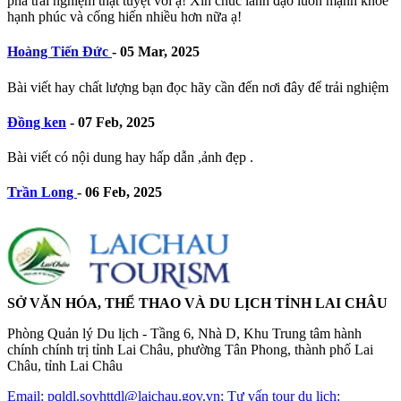
phá trải nghiệm thật tuyệt vời ạ! Xin chúc lãnh đạo luôn mạnh khỏe
hạnh phúc và cống hiến nhiều hơn nữa ạ!
Hoàng Tiến Đức
-
05 Mar, 2025
Bài viết hay chất lượng bạn đọc hãy cần đến nơi đây để trải nghiệm
Đồng ken
-
07 Feb, 2025
Bài viết có nội dung hay hấp dẫn ,ảnh đẹp .
Trần Long
-
06 Feb, 2025
SỞ VĂN HÓA, THỂ THAO VÀ DU LỊCH TỈNH LAI CHÂU
Phòng Quản lý Du lịch - Tầng 6, Nhà D, Khu Trung tâm hành
chính chính trị tỉnh Lai Châu, phường Tân Phong, thành phố Lai
Châu, tỉnh Lai Châu
Email: pqldl.sovhttdl@laichau.gov.vn; Tư vấn tour du lịch: