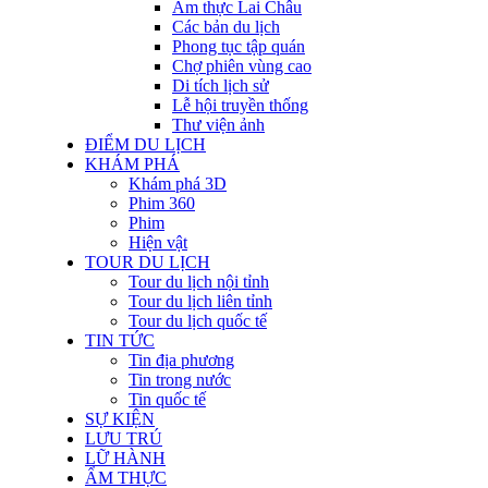
Ẩm thực Lai Châu
Các bản du lịch
Phong tục tập quán
Chợ phiên vùng cao
Di tích lịch sử
Lễ hội truyền thống
Thư viện ảnh
ĐIỂM DU LỊCH
KHÁM PHÁ
Khám phá 3D
Phim 360
Phim
Hiện vật
TOUR DU LỊCH
Tour du lịch nội tỉnh
Tour du lịch liên tỉnh
Tour du lịch quốc tế
TIN TỨC
Tin địa phương
Tin trong nước
Tin quốc tế
SỰ KIỆN
LƯU TRÚ
LỮ HÀNH
ẨM THỰC