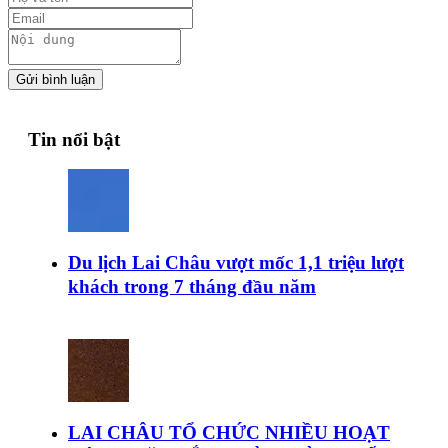
Gửi bình luận
Tin nổi bật
Du lịch Lai Châu vượt mốc 1,1 triệu lượt
khách trong 7 tháng đầu năm
LAI CHÂU TỔ CHỨC NHIỀU HOẠT