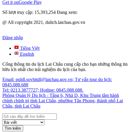
Get it on
Google Play
Số lượt truy cập:
15,393,254
Đang xem:
@ All copyright 2021, dulich.laichau.gov.vn
Đăng nhập
Tiếng Việt
English
Cổng thông tin du lịch Lai Châu cung cấp cho bạn những thông tin
hữu ích nhất cho trải nghiệm du lịch của bạn.
Email: pqldl.sovhttdl@laichau.gov.vn; Tư vấn tour du lịch:
0845.088.688
Tel: 0213.3877727; Hotline: 0845.088.688.
Phòng Quản lý Du lịch - Tầng 6, Nhà D, Khu Trung tâm hành
chính chính trị tỉnh Lai Châu, phường Tân Phong, thành phố Lai
Châu, tỉnh Lai Châu
Tìm kiếm