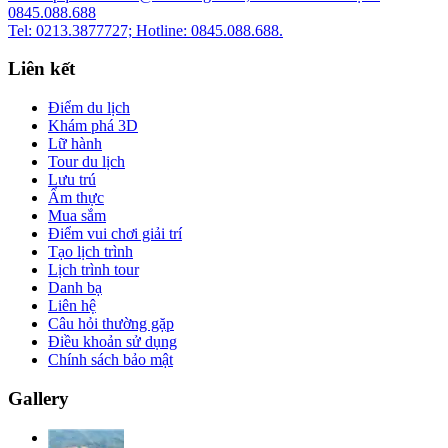
0845.088.688
Tel: 0213.3877727; Hotline: 0845.088.688.
Liên kết
Điểm du lịch
Khám phá 3D
Lữ hành
Tour du lịch
Lưu trú
Ẩm thực
Mua sắm
Điểm vui chơi giải trí
Tạo lịch trình
Lịch trình tour
Danh bạ
Liên hệ
Câu hỏi thường gặp
Điều khoản sử dụng
Chính sách bảo mật
Gallery