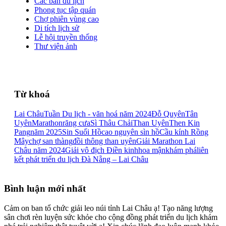
Các bản du lịch
Phong tục tập quán
Chợ phiên vùng cao
Di tích lịch sử
Lễ hội truyền thống
Thư viện ảnh
Từ khoá
Lai Châu
Tuần Du lịch - văn hoá năm 2024
Đỗ Quyên
Tân
Uyên
Marathon
răng cưa
Sì Thâu Chải
Than Uyên
Then Kin
Pang
năm 2025
Sin Suối Hồ
cao nguyên sìn hồ
Cầu kính Rồng
Mây
chợ san thàng
đồi thông than uyên
Giải Marathon Lai
Châu năm 2024
Giải vô địch Điền kinh
hoa mận
khám phá
liên
kết phát triển du lịch Đà Nẵng – Lai Châu
Bình luận mới nhất
Cảm on ban tổ chức giải leo núi tỉnh Lai Châu ạ! Tạo năng lượng
sân chơi rèn luyện sức khỏe cho cộng đồng phát triển du lịch khám