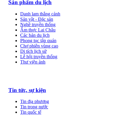
Sản phẩm du lịch
Danh lam thắng cảnh
Sản vật - Đặc sản
Nghề truyền thống
Ẩm thực Lai Châu
Các bản du lịch
Phong tục tập quán
Chợ phiên vùng cao
Di tích lịch sử
Lễ hội truyền thống
Thư viện ảnh
Tin tức, sự kiện
Tin địa phương
Tin trong nước
Tin quốc tế