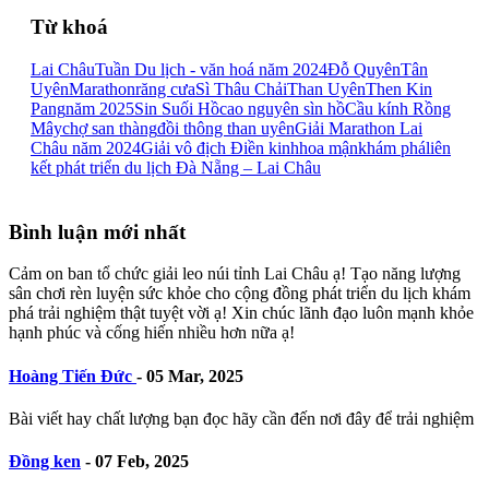
Từ khoá
Lai Châu
Tuần Du lịch - văn hoá năm 2024
Đỗ Quyên
Tân
Uyên
Marathon
răng cưa
Sì Thâu Chải
Than Uyên
Then Kin
Pang
năm 2025
Sin Suối Hồ
cao nguyên sìn hồ
Cầu kính Rồng
Mây
chợ san thàng
đồi thông than uyên
Giải Marathon Lai
Châu năm 2024
Giải vô địch Điền kinh
hoa mận
khám phá
liên
kết phát triển du lịch Đà Nẵng – Lai Châu
Bình luận mới nhất
Cảm on ban tổ chức giải leo núi tỉnh Lai Châu ạ! Tạo năng lượng
sân chơi rèn luyện sức khỏe cho cộng đồng phát triển du lịch khám
phá trải nghiệm thật tuyệt vời ạ! Xin chúc lãnh đạo luôn mạnh khỏe
hạnh phúc và cống hiến nhiều hơn nữa ạ!
Hoàng Tiến Đức
-
05 Mar, 2025
Bài viết hay chất lượng bạn đọc hãy cần đến nơi đây để trải nghiệm
Đồng ken
-
07 Feb, 2025