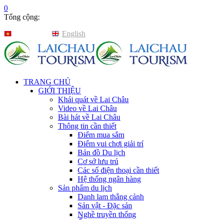
0
Tổng cộng:
Tiếng Việt
English
TRANG CHỦ
GIỚI THIỆU
Khái quát về Lai Châu
Video về Lai Châu
Bài hát về Lai Châu
Thông tin cần thiết
Điểm mua sắm
Điểm vui chơi giải trí
Bản đồ Du lịch
Cơ sở lưu trú
Các số điện thoại cần thiết
Hệ thống ngân hàng
Sản phẩm du lịch
Danh lam thắng cảnh
Sản vật - Đặc sản
Nghề truyền thống