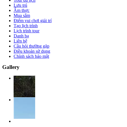
Tour du lịch
Lưu trú
Ẩm thực
Mua sắm
Điểm vui chơi giải trí
Tạo lịch trình
Lịch trình tour
Danh bạ
Liên hệ
Câu hỏi thường gặp
Điều khoản sử dụng
Chính sách bảo mật
Gallery