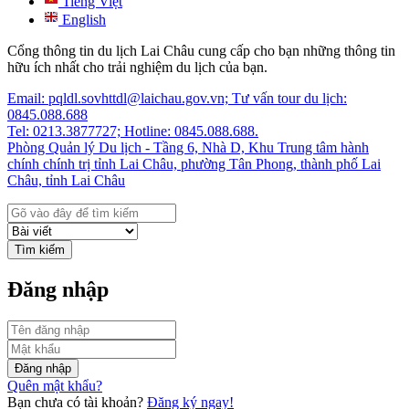
Tiếng Việt
English
Cổng thông tin du lịch Lai Châu cung cấp cho bạn những thông tin
hữu ích nhất cho trải nghiệm du lịch của bạn.
Email: pqldl.sovhttdl@laichau.gov.vn; Tư vấn tour du lịch:
0845.088.688
Tel: 0213.3877727; Hotline: 0845.088.688.
Phòng Quản lý Du lịch - Tầng 6, Nhà D, Khu Trung tâm hành
chính chính trị tỉnh Lai Châu, phường Tân Phong, thành phố Lai
Châu, tỉnh Lai Châu
Tìm kiếm
Đăng nhập
Đăng nhập
Quên mật khẩu?
Bạn chưa có tài khoản?
Đăng ký ngay!