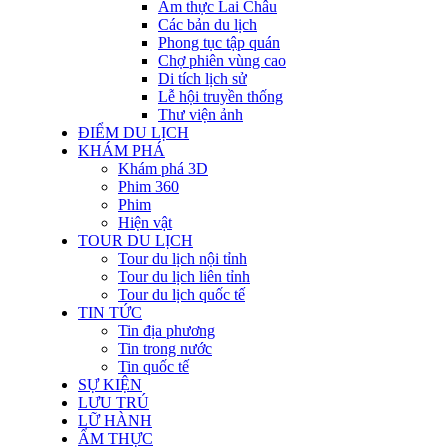
Ẩm thực Lai Châu
Các bản du lịch
Phong tục tập quán
Chợ phiên vùng cao
Di tích lịch sử
Lễ hội truyền thống
Thư viện ảnh
ĐIỂM DU LỊCH
KHÁM PHÁ
Khám phá 3D
Phim 360
Phim
Hiện vật
TOUR DU LỊCH
Tour du lịch nội tỉnh
Tour du lịch liên tỉnh
Tour du lịch quốc tế
TIN TỨC
Tin địa phương
Tin trong nước
Tin quốc tế
SỰ KIỆN
LƯU TRÚ
LỮ HÀNH
ẨM THỰC