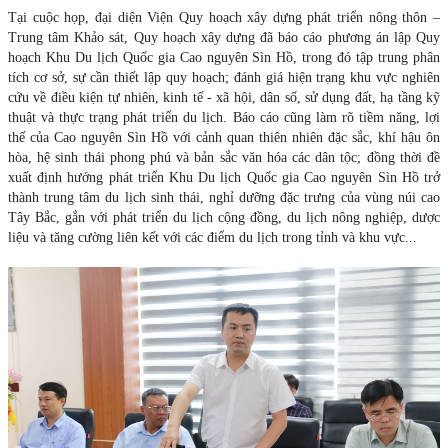
Tại cuộc họp, đại diện Viện Quy hoạch xây dựng phát triển nông thôn –
Trung tâm Khảo sát, Quy hoạch xây dựng đã báo cáo phương án lập Quy
hoạch Khu Du lịch Quốc gia Cao nguyên Sìn Hồ, trong đó tập trung phân
tích cơ sở, sự cần thiết lập quy hoạch; đánh giá hiện trạng khu vực nghiên
cứu về điều kiện tự nhiên, kinh tế - xã hội, dân số, sử dụng đất, hạ tầng kỹ
thuật và thực trạng phát triển du lịch. Báo cáo cũng làm rõ tiềm năng, lợi
thế của Cao nguyên Sìn Hồ với cảnh quan thiên nhiên đặc sắc, khí hậu ôn
hòa, hệ sinh thái phong phú và bản sắc văn hóa các dân tộc; đồng thời đề
xuất định hướng phát triển Khu Du lịch Quốc gia Cao nguyên Sìn Hồ trở
thành trung tâm du lịch sinh thái, nghỉ dưỡng đặc trưng của vùng núi cao
Tây Bắc, gắn với phát triển du lịch cộng đồng, du lịch nông nghiệp, dược
liệu và tăng cường liên kết với các điểm du lịch trong tỉnh và khu vực...