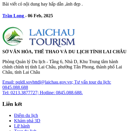
Bài viết có nội dung hay hấp dẫn ,ảnh đẹp .
Trần Long
-
06 Feb, 2025
SỞ VĂN HÓA, THỂ THAO VÀ DU LỊCH TỈNH LAI CHÂU
Phòng Quản lý Du lịch - Tầng 6, Nhà D, Khu Trung tâm hành
chính chính trị tỉnh Lai Châu, phường Tân Phong, thành phố Lai
Châu, tỉnh Lai Châu
Email: pqldl.sovhttdl@laichau.gov.vn; Tư vấn tour du lịch:
0845.088.688
Tel: 0213.3877727; Hotline: 0845.088.688.
Liên kết
Điểm du lịch
Khám phá 3D
Lữ hành