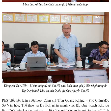
Lãnh đạo xã Tủa Sín Chải tham gia ý kiến tại cuộc họp.
Đồng chí Vừ A Tiến - Bí thư đảng uỷ xã Sìn Hồ phát biểu tham gia ý kiến về phương án
lập Quy hoạch Khu du lịch Quốc gia Cao nguyên Sìn Hồ
Phát biểu kết luận cuộc họp, đồng chí Trần Quang Kháng – Phó Giám đốc
Sở Văn hóa, Thể thao và Du lịch nhấn mạnh việc lập Quy hoạch Khu du
lịch Quốc gia Cao nguyên Sìn Hồ có ý nghĩa quan trọng, tạo cơ sở định