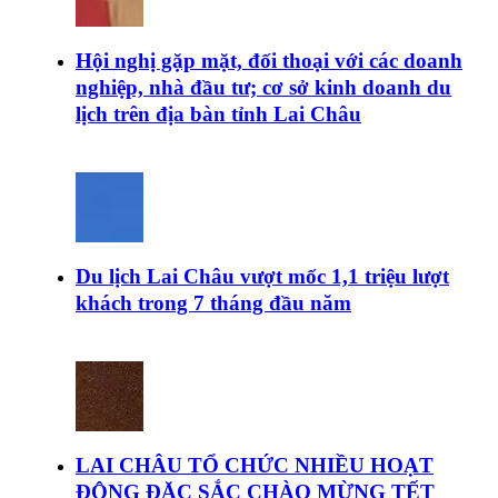
Hội nghị gặp mặt, đối thoại với các doanh
nghiệp, nhà đầu tư; cơ sở kinh doanh du
lịch trên địa bàn tỉnh Lai Châu
Du lịch Lai Châu vượt mốc 1,1 triệu lượt
khách trong 7 tháng đầu năm
LAI CHÂU TỔ CHỨC NHIỀU HOẠT
ĐỘNG ĐẶC SẮC CHÀO MỪNG TẾT