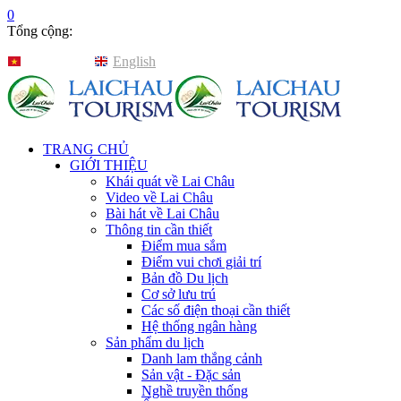
0
Tổng cộng:
Tiếng Việt
English
TRANG CHỦ
GIỚI THIỆU
Khái quát về Lai Châu
Video về Lai Châu
Bài hát về Lai Châu
Thông tin cần thiết
Điểm mua sắm
Điểm vui chơi giải trí
Bản đồ Du lịch
Cơ sở lưu trú
Các số điện thoại cần thiết
Hệ thống ngân hàng
Sản phẩm du lịch
Danh lam thắng cảnh
Sản vật - Đặc sản
Nghề truyền thống