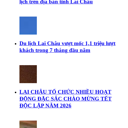
lịch trên địa bàn tỉnh Lai Châu
Du lịch Lai Châu vượt mốc 1,1 triệu lượt
khách trong 7 tháng đầu năm
LAI CHÂU TỔ CHỨC NHIỀU HOẠT
ĐỘNG ĐẶC SẮC CHÀO MỪNG TẾT
ĐỘC LẬP NĂM 2026