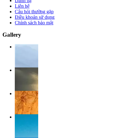
Danh bạ
Liên hệ
Câu hỏi thường gặp
Điều khoản sử dụng
Chính sách bảo mật
Gallery