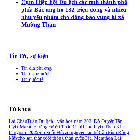
Cụm Hiệp hội Du lịch các tỉnh thành phố
phía Bắc ủng hộ 132 triệu đồng và nhiều
nhu yếu phẩm cho đồng bào vùng lũ xã
Mường Than
Tin tức, sự kiện
Tin địa phương
Tin trong nước
Tin quốc tế
Từ khoá
Lai Châu
Tuần Du lịch - văn hoá năm 2024
Đỗ Quyên
Tân
Uyên
Marathon
răng cưa
Sì Thâu Chải
Than Uyên
Then Kin
Pang
năm 2025
Sin Suối Hồ
cao nguyên sìn hồ
Cầu kính Rồng
Mây
chợ san thàng
đồi thông than uyên
Giải Marathon Lai