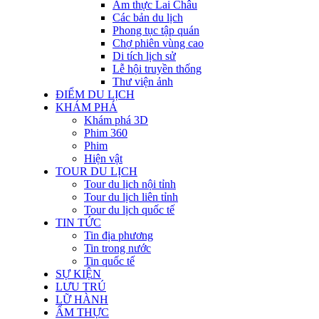
Ẩm thực Lai Châu
Các bản du lịch
Phong tục tập quán
Chợ phiên vùng cao
Di tích lịch sử
Lễ hội truyền thống
Thư viện ảnh
ĐIỂM DU LỊCH
KHÁM PHÁ
Khám phá 3D
Phim 360
Phim
Hiện vật
TOUR DU LỊCH
Tour du lịch nội tỉnh
Tour du lịch liên tỉnh
Tour du lịch quốc tế
TIN TỨC
Tin địa phương
Tin trong nước
Tin quốc tế
SỰ KIỆN
LƯU TRÚ
LỮ HÀNH
ẨM THỰC