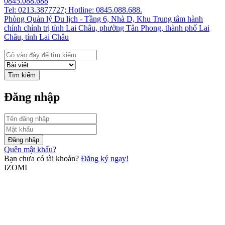
0845.088.688
Tel: 0213.3877727; Hotline: 0845.088.688.
Phòng Quản lý Du lịch - Tầng 6, Nhà D, Khu Trung tâm hành
chính chính trị tỉnh Lai Châu, phường Tân Phong, thành phố Lai
Châu, tỉnh Lai Châu
Tìm kiếm
Đăng nhập
Đăng nhập
Quên mật khẩu?
Bạn chưa có tài khoản?
Đăng ký ngay!
IZOMI