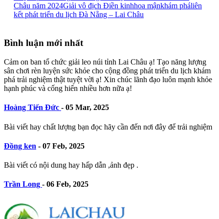
Châu năm 2024
Giải vô địch Điền kinh
hoa mận
khám phá
liên
kết phát triển du lịch Đà Nẵng – Lai Châu
Bình luận mới nhất
Cảm on ban tổ chức giải leo núi tỉnh Lai Châu ạ! Tạo năng lượng
sân chơi rèn luyện sức khỏe cho cộng đồng phát triển du lịch khám
phá trải nghiệm thật tuyệt vời ạ! Xin chúc lãnh đạo luôn mạnh khỏe
hạnh phúc và cống hiến nhiều hơn nữa ạ!
Hoàng Tiến Đức
-
05 Mar, 2025
Bài viết hay chất lượng bạn đọc hãy cần đến nơi đây để trải nghiệm
Đồng ken
-
07 Feb, 2025
Bài viết có nội dung hay hấp dẫn ,ảnh đẹp .
Trần Long
-
06 Feb, 2025