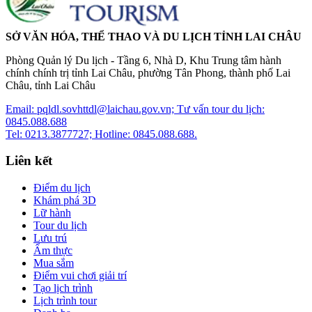
SỞ VĂN HÓA, THỂ THAO VÀ DU LỊCH TỈNH LAI CHÂU
Phòng Quản lý Du lịch - Tầng 6, Nhà D, Khu Trung tâm hành
chính chính trị tỉnh Lai Châu, phường Tân Phong, thành phố Lai
Châu, tỉnh Lai Châu
Email: pqldl.sovhttdl@laichau.gov.vn; Tư vấn tour du lịch:
0845.088.688
Tel: 0213.3877727; Hotline: 0845.088.688.
Liên kết
Điểm du lịch
Khám phá 3D
Lữ hành
Tour du lịch
Lưu trú
Ẩm thực
Mua sắm
Điểm vui chơi giải trí
Tạo lịch trình
Lịch trình tour