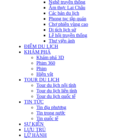
Nghề truyền thống
Ẩm thực Lai Châu
Các bản du lịch
Phong tục tập quán
Chợ phiên vùng cao
Di tích lịch sử
Lễ hội truyền thống
Thư viện ảnh
ĐIỂM DU LỊCH
KHÁM PHÁ
Khám phá 3D
Phim 360
Phim
Hiện vật
TOUR DU LỊCH
Tour du lịch nội tỉnh
Tour du lịch liên tỉnh
Tour du lịch quốc tế
TIN TỨC
Tin địa phương
Tin trong nước
Tin quốc tế
SỰ KIỆN
LƯU TRÚ
LỮ HÀNH