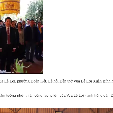
ua Lê Lợi, phường Đoàn Kết, Lễ hội Đền thờ Vua Lê Lợi Xuân Bính N
m tưởng nhớ, tri ân công lao to lớn của Vua Lê Lợi - anh hùng dân tộc