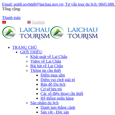
Email: pqldl.sovhttdl@laichau.gov.vn; Tư vấn tour du lịch: 0845.088
Tổng cộng:
Thanh toán
Tiếng Việt
English
TRANG CHỦ
GIỚI THIỆU
Khái quát về Lai Châu
Video về Lai Châu
Bài hát về Lai Châu
Thông tin cần thiết
Điểm mua sắm
Điểm vui chơi giải trí
Bản đồ Du lịch
Cơ sở lưu trú
Các số điện thoại cần thiết
Hệ thống ngân hàng
Sản phẩm du lịch
Danh lam thắng cảnh
Sản vật - Đặc sản