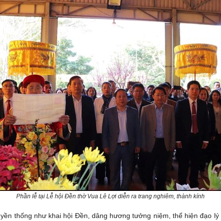
Phần lễ tại Lễ hội Đền thờ Vua Lê Lợi diễn ra trang nghiêm, thành kính
ruyền thống như khai hội Đền, dâng hương tưởng niệm, thể hiện đạo l