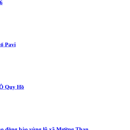
6
ổ Pavi
à Ô Quy Hồ
 cho đồng bào vùng lũ xã Mường Than