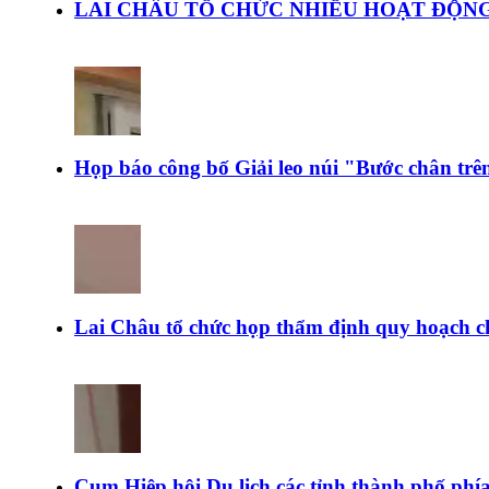
LAI CHÂU TỔ CHỨC NHIỀU HOẠT ĐỘNG
Họp báo công bố Giải leo núi "Bước chân tr
Lai Châu tổ chức họp thẩm định quy hoạch c
Cụm Hiệp hội Du lịch các tỉnh thành phố ph