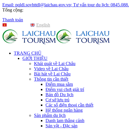
Email: pqldl.sovhttdl@laichau.gov.vn; Tư vấn tour du lịch: 0845.088
Tổng cộng:
Thanh toán
Tiếng Việt
English
TRANG CHỦ
GIỚI THIỆU
Khái quát về Lai Châu
Video về Lai Châu
Bài hát về Lai Châu
Thông tin cần thiết
Điểm mua sắm
Điểm vui chơi giải trí
Bản đồ Du lịch
Cơ sở lưu trú
Các số điện thoại cần thiết
Hệ thống ngân hàng
Sản phẩm du lịch
Danh lam thắng cảnh
Sản vật - Đặc sản