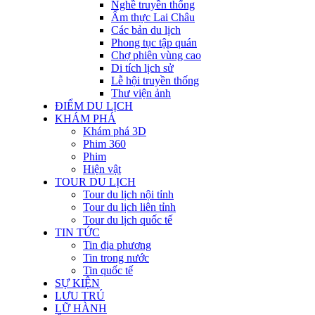
Nghề truyền thống
Ẩm thực Lai Châu
Các bản du lịch
Phong tục tập quán
Chợ phiên vùng cao
Di tích lịch sử
Lễ hội truyền thống
Thư viện ảnh
ĐIỂM DU LỊCH
KHÁM PHÁ
Khám phá 3D
Phim 360
Phim
Hiện vật
TOUR DU LỊCH
Tour du lịch nội tỉnh
Tour du lịch liên tỉnh
Tour du lịch quốc tế
TIN TỨC
Tin địa phương
Tin trong nước
Tin quốc tế
SỰ KIỆN
LƯU TRÚ
LỮ HÀNH