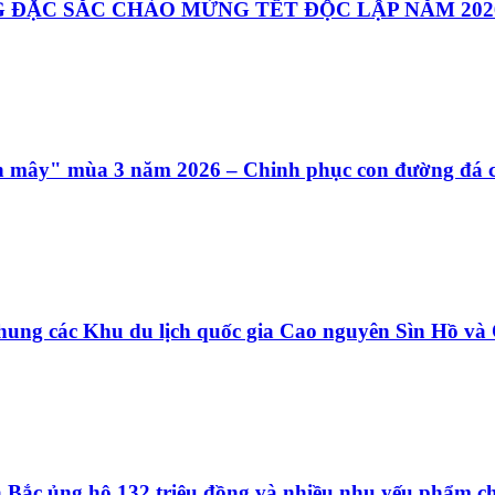
 ĐẶC SẮC CHÀO MỪNG TẾT ĐỘC LẬP NĂM 202
ên mây" mùa 3 năm 2026 – Chinh phục con đường đá c
hung các Khu du lịch quốc gia Cao nguyên Sìn Hồ v
ía Bắc ủng hộ 132 triệu đồng và nhiều nhu yếu phẩm