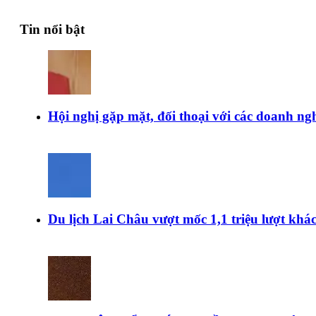
Tin nổi bật
Hội nghị gặp mặt, đối thoại với các doanh ngh
Du lịch Lai Châu vượt mốc 1,1 triệu lượt kh