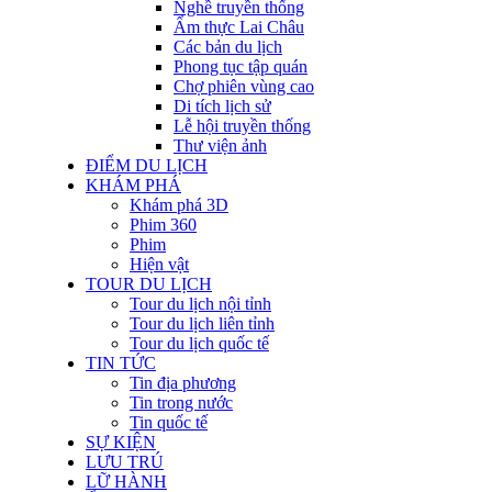
Nghề truyền thống
Ẩm thực Lai Châu
Các bản du lịch
Phong tục tập quán
Chợ phiên vùng cao
Di tích lịch sử
Lễ hội truyền thống
Thư viện ảnh
ĐIỂM DU LỊCH
KHÁM PHÁ
Khám phá 3D
Phim 360
Phim
Hiện vật
TOUR DU LỊCH
Tour du lịch nội tỉnh
Tour du lịch liên tỉnh
Tour du lịch quốc tế
TIN TỨC
Tin địa phương
Tin trong nước
Tin quốc tế
SỰ KIỆN
LƯU TRÚ
LỮ HÀNH