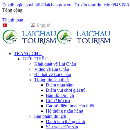
Email: pqldl.sovhttdl@laichau.gov.vn; Tư vấn tour du lịch: 0845.088
Tổng cộng:
Thanh toán
Tiếng Việt
English
TRANG CHỦ
GIỚI THIỆU
Khái quát về Lai Châu
Video về Lai Châu
Bài hát về Lai Châu
Thông tin cần thiết
Điểm mua sắm
Điểm vui chơi giải trí
Bản đồ Du lịch
Cơ sở lưu trú
Các số điện thoại cần thiết
Hệ thống ngân hàng
Sản phẩm du lịch
Danh lam thắng cảnh
Sản vật - Đặc sản