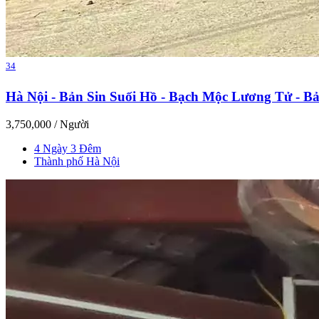
34
Hà Nội - Bản Sin Suối Hồ - Bạch Mộc Lương Tử - Bả
3,750,000
/ Người
4 Ngày 3 Đêm
Thành phố Hà Nội