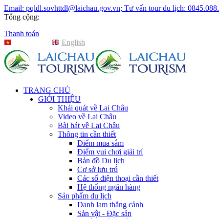
Email: pqldl.sovhttdl@laichau.gov.vn; Tư vấn tour du lịch: 0845.088
Tổng cộng:
Thanh toán
Tiếng Việt
English
TRANG CHỦ
GIỚI THIỆU
Khái quát về Lai Châu
Video về Lai Châu
Bài hát về Lai Châu
Thông tin cần thiết
Điểm mua sắm
Điểm vui chơi giải trí
Bản đồ Du lịch
Cơ sở lưu trú
Các số điện thoại cần thiết
Hệ thống ngân hàng
Sản phẩm du lịch
Danh lam thắng cảnh
Sản vật - Đặc sản