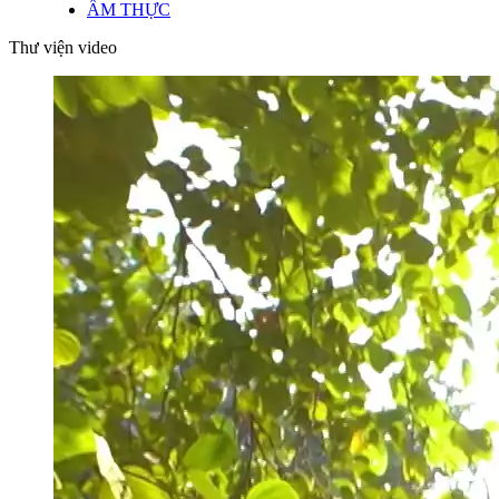
ẨM THỰC
Thư viện video