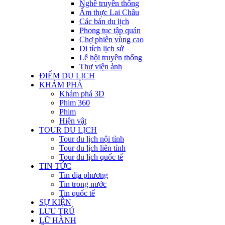
Nghề truyền thống
Ẩm thực Lai Châu
Các bản du lịch
Phong tục tập quán
Chợ phiên vùng cao
Di tích lịch sử
Lễ hội truyền thống
Thư viện ảnh
ĐIỂM DU LỊCH
KHÁM PHÁ
Khám phá 3D
Phim 360
Phim
Hiện vật
TOUR DU LỊCH
Tour du lịch nội tỉnh
Tour du lịch liên tỉnh
Tour du lịch quốc tế
TIN TỨC
Tin địa phương
Tin trong nước
Tin quốc tế
SỰ KIỆN
LƯU TRÚ
LỮ HÀNH