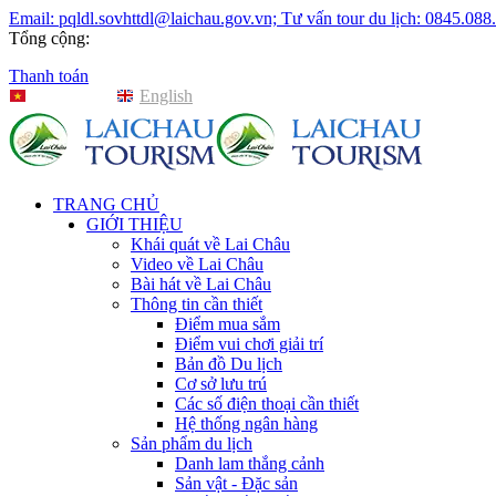
Email: pqldl.sovhttdl@laichau.gov.vn; Tư vấn tour du lịch: 0845.088
Tổng cộng:
Thanh toán
Tiếng Việt
English
TRANG CHỦ
GIỚI THIỆU
Khái quát về Lai Châu
Video về Lai Châu
Bài hát về Lai Châu
Thông tin cần thiết
Điểm mua sắm
Điểm vui chơi giải trí
Bản đồ Du lịch
Cơ sở lưu trú
Các số điện thoại cần thiết
Hệ thống ngân hàng
Sản phẩm du lịch
Danh lam thắng cảnh
Sản vật - Đặc sản