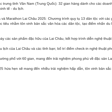
trưng tỉnh Vân Nam (Trung Quốc): 32 gian hàng dành cho các doanh ng
nh tế - du lịch.
 và Marathon Lai Châu 2025: Chương trình quy tụ 13 dân tộc với các p
Mục tiêu nhằm tôn vinh bản sắc văn hóa các dân tộc, tạo điểm nhấn du 
ày các sản phẩm đặc hữu của Lai Châu, kết hợp trình diễn nghệ thuật pha
 lịch của Lai Châu và các tỉnh bạn; bố trí điểm check-in nghệ thuật p
ường phố với 60 gian, mang đến trải nghiệm phong phú về đặc sản La
025 hứa hẹn sẽ mang đến nhiều trải nghiệm hấp dẫn, tôn vinh bản sắc 