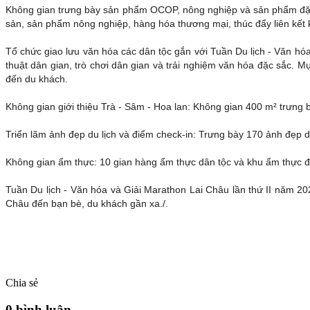
Không gian trưng bày sản phẩm OCOP, nông nghiệp và sản phẩm đặc 
sản, sản phẩm nông nghiệp, hàng hóa thương mại, thúc đẩy liên kết ki
Tổ chức giao lưu văn hóa các dân tộc gắn với Tuần Du lịch - Văn hóa
thuật dân gian, trò chơi dân gian và trải nghiệm văn hóa đặc sắc. 
đến du khách.
Không gian giới thiệu Trà - Sâm - Hoa lan: Không gian 400 m² trưng b
Triển lãm ảnh đẹp du lịch và điểm check-in: Trưng bày 170 ảnh đẹp du
Không gian ẩm thực: 10 gian hàng ẩm thực dân tộc và khu ẩm thực đ
Tuần Du lịch - Văn hóa và Giải Marathon Lai Châu lần thứ II năm 2
Châu đến bạn bè, du khách gần xa./.
Chia sẻ
0 bình luận