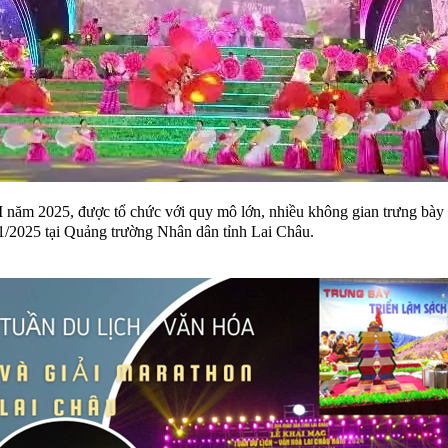
I năm 2025, được tổ chức với quy mô lớn, nhiều không gian trưng bày
/11/2025 tại Quảng trường Nhân dân tỉnh Lai Châu.