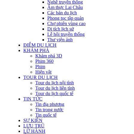
Nghề truyền thống
Ẩm thực Lai Châu
Các bản du lịch
Phong tục tập quán
Chợ phiên vùng cao
Di tích lịch sử
Lễ hội truyền thống
Thư viện ảnh
ĐIỂM DU LỊCH
KHÁM PHÁ
Khám phá 3D
Phim 360
Phim
Hiện vật
TOUR DU LỊCH
Tour du lịch nội tỉnh
Tour du lịch liên tỉnh
Tour du lịch quốc tế
TIN TỨC
Tin địa phương
Tin trong nước
Tin quốc tế
SỰ KIỆN
LƯU TRÚ
LỮ HÀNH