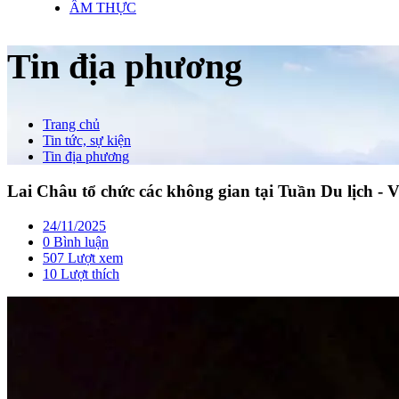
ẨM THỰC
Tin địa phương
Trang chủ
Tin tức, sự kiện
Tin địa phương
Lai Châu tổ chức các không gian tại Tuần Du lịch -
24/11/2025
0 Bình luận
507 Lượt xem
10
Lượt thích