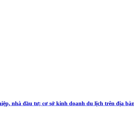
iệp, nhà đầu tư; cơ sở kinh doanh du lịch trên địa bà