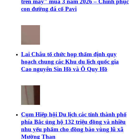
trên mây" mùa 3 năm 2026 – Chinh phục
con đường đá cổ Pavi
Lai Châu tổ chức họp thẩm định quy
hoạch chung các Khu du lịch quốc gia
Cao nguyên Sìn Hồ và Ô Quy Hồ
Cụm Hiệp hội Du lịch các tỉnh thành phố
phía Bắc ủng hộ 132 triệu đồng và nhiều
nhu yếu phẩm cho đồng bào vùng lũ xã
Mường Than