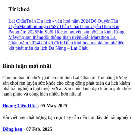
Từ khoá
Lai Châu
Tuần Du lịch - văn hoá năm 2024
Đỗ Quyên
Tân
Uyên
Marathon
răng cưa
Sì Thâu Chải
Than Uyên
Then Kin
Pang
năm 2025
Sin Suối Hồ
cao nguyên sìn hồ
Cầu kính Rồng
Mây
chợ san thàng
đồi thông than uyên
Giải Marathon Lai
Châu năm 2024
Giải vô địch Điền kinh
hoa mận
khám phá
liên
kết phát triển du lịch Đà Nẵng – Lai Châu
Bình luận mới nhất
Cảm on ban tổ chức giải leo núi tỉnh Lai Châu ạ! Tạo năng lượng
sân chơi rèn luyện sức khỏe cho cộng đồng phát triển du lịch khám
phá trải nghiệm thật tuyệt vời ạ! Xin chúc lãnh đạo luôn mạnh khỏe
hạnh phúc và cống hiến nhiều hơn nữa ạ!
Hoàng Tiến Đức
-
05 Mar, 2025
Bài viết hay chất lượng bạn đọc hãy cần đến nơi đây để trải nghiệm
Đồng ken
-
07 Feb, 2025