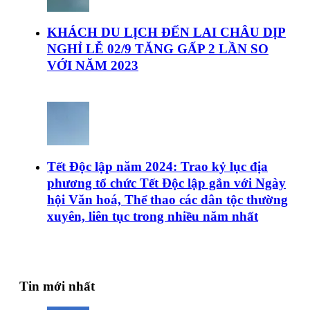
KHÁCH DU LỊCH ĐẾN LAI CHÂU DỊP
NGHỈ LỄ 02/9 TĂNG GẤP 2 LẦN SO
VỚI NĂM 2023
Tết Độc lập năm 2024: Trao kỷ lục địa
phương tổ chức Tết Độc lập gắn với Ngày
hội Văn hoá, Thể thao các dân tộc thường
xuyên, liên tục trong nhiều năm nhất
Tin mới nhất