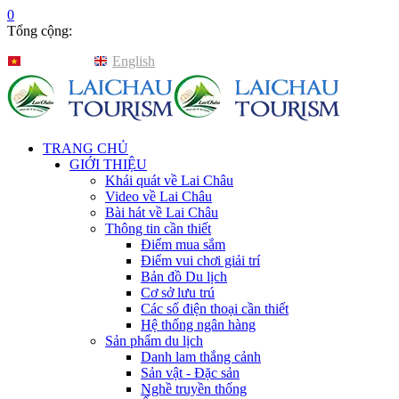
0
Tổng cộng:
Tiếng Việt
English
TRANG CHỦ
GIỚI THIỆU
Khái quát về Lai Châu
Video về Lai Châu
Bài hát về Lai Châu
Thông tin cần thiết
Điểm mua sắm
Điểm vui chơi giải trí
Bản đồ Du lịch
Cơ sở lưu trú
Các số điện thoại cần thiết
Hệ thống ngân hàng
Sản phẩm du lịch
Danh lam thắng cảnh
Sản vật - Đặc sản
Nghề truyền thống