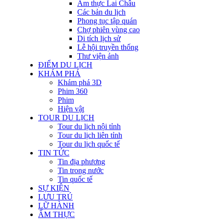
Ẩm thực Lai Châu
Các bản du lịch
Phong tục tập quán
Chợ phiên vùng cao
Di tích lịch sử
Lễ hội truyền thống
Thư viện ảnh
ĐIỂM DU LỊCH
KHÁM PHÁ
Khám phá 3D
Phim 360
Phim
Hiện vật
TOUR DU LỊCH
Tour du lịch nội tỉnh
Tour du lịch liên tỉnh
Tour du lịch quốc tế
TIN TỨC
Tin địa phương
Tin trong nước
Tin quốc tế
SỰ KIỆN
LƯU TRÚ
LỮ HÀNH
ẨM THỰC