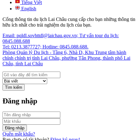
Tiếng Việt
English
Cổng thông tin du lịch Lai Châu cung cấp cho bạn những thông tin
hữu ích nhất cho trải nghiệm du lịch của bạn.
Email: pqldl.sovhttdl@laichau.gov.vn; Tư vấn tour du lịch:
0845.088.688
Tel: 0213.3877727; Hotline: 0845.088.688.
Phòng Quản lý Du lịch - Tầng 6, Nhà D, Khu Trung tâm hành
chính chính trị tỉnh Lai Châu, phường Tân Phong, thành phố Lai
Châu, tỉnh Lai Châu
Tìm kiếm
Đăng nhập
Đăng nhập
Quên mật khẩu?
Bạn chưa có tài khoản?
Đăng ký ngay!