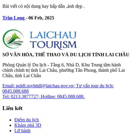
Bài viết có nội dung hay hấp dẫn ,ảnh đẹp .
Trần Long
-
06 Feb, 2025
SỞ VĂN HÓA, THỂ THAO VÀ DU LỊCH TỈNH LAI CHÂU
Phòng Quản lý Du lịch - Tầng 6, Nhà D, Khu Trung tâm hành
chính chính trị tỉnh Lai Châu, phường Tân Phong, thành phố Lai
Châu, tỉnh Lai Châu
Email: pqldl.sovhttdl@laichau.gov.vn; Tư vấn tour du lịch:
0845.088.688
Tel: 0213.3877727; Hotline: 0845.088.688.
Liên kết
Điểm du lịch
Khám phá 3D
Lữ hành