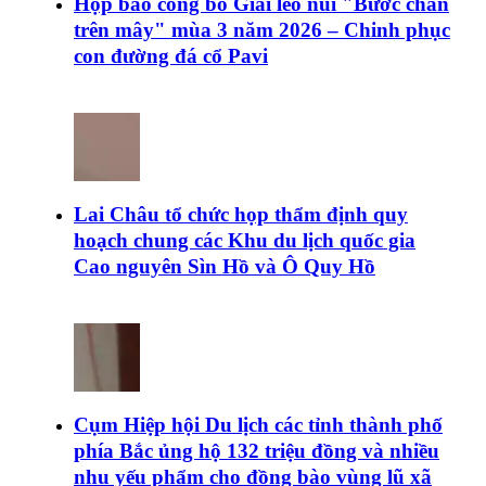
Họp báo công bố Giải leo núi "Bước chân
trên mây" mùa 3 năm 2026 – Chinh phục
con đường đá cổ Pavi
Lai Châu tổ chức họp thẩm định quy
hoạch chung các Khu du lịch quốc gia
Cao nguyên Sìn Hồ và Ô Quy Hồ
Cụm Hiệp hội Du lịch các tỉnh thành phố
phía Bắc ủng hộ 132 triệu đồng và nhiều
nhu yếu phẩm cho đồng bào vùng lũ xã