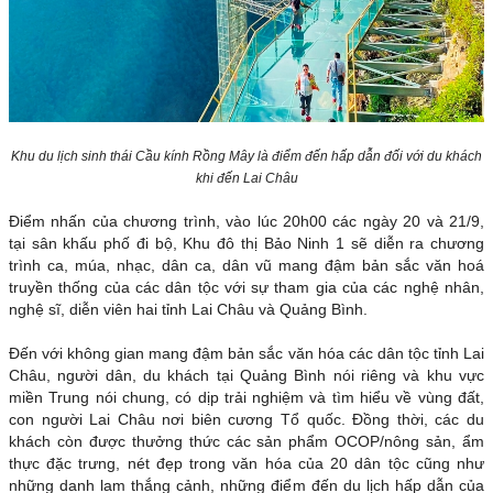
Khu du lịch sinh thái Cầu kính Rồng Mây là điểm đến hấp dẫn đối với du khách
khi đến Lai Châu
Điểm nhấn của chương trình, vào lúc 20h00 các ngày 20 và 21/9,
tại sân khấu phố đi bộ, Khu đô thị Bảo Ninh 1 sẽ diễn ra chương
trình ca, múa, nhạc, dân ca, dân vũ mang đậm bản sắc văn hoá
truyền thống của các dân tộc với sự tham gia của các nghệ nhân,
nghệ sĩ, diễn viên hai tỉnh Lai Châu và Quảng Bình.
Đến với không gian mang đậm bản sắc văn hóa các dân tộc tỉnh Lai
Châu, người dân, du khách tại Quảng Bình nói riêng và khu vực
miền Trung nói chung, có dịp trải nghiệm và tìm hiểu về vùng đất,
con người Lai Châu nơi biên cương Tổ quốc. Đồng thời, các du
khách còn được thưởng thức các sản phẩm OCOP/nông sản, ẩm
thực đặc trưng, nét đẹp trong văn hóa của 20 dân tộc cũng như
những danh lam thắng cảnh, những điểm đến du lịch hấp dẫn của